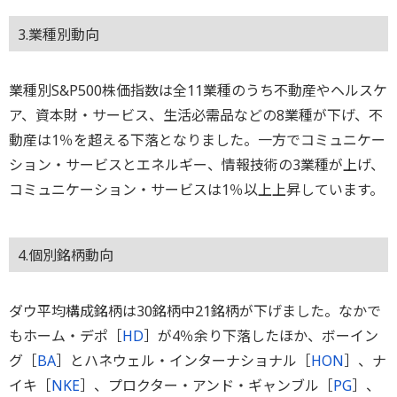
3.業種別動向
業種別S&P500株価指数は全11業種のうち不動産やヘルスケ
ア、資本財・サービス、生活必需品などの8業種が下げ、不
動産は1％を超える下落となりました。一方でコミュニケー
ション・サービスとエネルギー、情報技術の3業種が上げ、
コミュニケーション・サービスは1％以上上昇しています。
4.個別銘柄動向
ダウ平均構成銘柄は30銘柄中21銘柄が下げました。なかで
もホーム・デポ［
HD
］が4％余り下落したほか、ボーイン
グ［
BA
］とハネウェル・インターナショナル［
HON
］、ナ
イキ［
NKE
］、プロクター・アンド・ギャンブル［
PG
］、