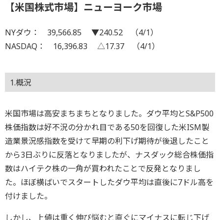
【米国株式市場】ニューヨーク市場
NYダウ： 39,566.85 ▼240.52 （4/1）
NASDAQ： 16,396.83 △17.37 （4/1）
1.概況
米国市場は高安まちまちとなりました。ダウ平均とS&P500
株価指数は好不況の分かれ目である50を回復した米ISM製
造業景況感指数を受けて早期の利下げ期待が後退したこと
から3日ぶりに反落となりましたが、ナスダック総合株価指
数はハイテク株の一角が買われたことで反発となりまし
た。ほぼ横ばいでスタートしたダウ平均は直後に7ドル高を
付けました。
しかし、上値は重く伸び悩むと直ぐにマイナスに転じ下げ