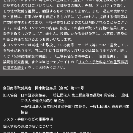
保証するものではございません。有価証券の購入、売却、デリバティブ取引、
その他の取引を推奨し、勧誘するものではありません。また、過去の実績や予
想・意見は、将来の結果を保証するものではございません。提供する情報等は
作成時現在のものであり、今後予告なしに変更または削除されることがござい
ます。当社は本コンテンツの内容に依拠してお客様が取った行動の結果に対し
責任を負うものではございません。投資にかかる最終決定は、お客様ご自身の
判断と責任でなさるようお願いいたします。
本コンテンツでは当社でお取扱している商品・サービス等について言及してい
る部分があります。商品ごとに手数料等およびリスクは異なりますので、詳し
くは「契約締結前交付書面」、「上場有価証券等書面」、「目論見書」、「目
論見書補完書面」または当社ウェブサイトの「
リスク・手数料などの重要事項
に関する説明
」をよくお読みください。
金融商品取引業者 関東財務局長（金商）第165号
日本証券業協会、一般社団法人 第二種金融商品取引業協会、一般社
団法人 金融先物取引業協会、
一般社団法人 日本暗号資産等取引業協会、一般社団法人 資産運用業
協会
リスク・手数料などの重要事項
個人情報のお取り扱いについて