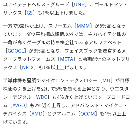
ユナイテッドヘルス・グループ［
UNH
］、ゴールドマン・
サックス［
GS
］も1％以上下げました。
一方で9銘柄が上げ、スリーエム［
MMM
］が6％高となっ
ています。ダウ平均構成銘柄以外では、主力ハイテク株の
一角が高くグーグルの持ち株会社であるアルファベット
［
GOOGL
］が3％高となり、フェイスブックを運営するメ
タ・プラットフォームズ［
META
］と動画配信のネットフリ
ックス［
NFLX
］も1％以上上げました。
半導体株も堅調でマイクロン・テクノロジー［
MU
］が目標
株価の引き上げを受けて5％を超える上昇となり、ウエスタ
ン・デジタル［
WDC
］も4％近く上げています。ブロードコ
ム［
AVGO
］も2％近く上昇し、アドバンスト・マイクロ・
デバイシズ［
AMD
］とクアルコム［
QCOM
］も1％以上上
げています。