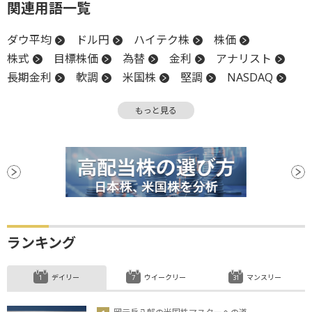
関連用語一覧
ダウ平均
ドル円
ハイテク株
株価
株式
目標株価
為替
金利
アナリスト
長期金利
軟調
米国株
堅調
NASDAQ
反発
反落
上値
大台
株価指数
もっと見る
利下げ
ランキング
デイリー
ウイークリー
マンスリー