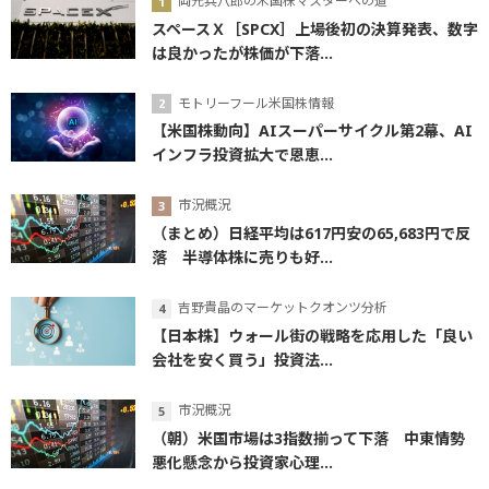
岡元兵八郎の米国株マスターへの道
スペースＸ［SPCX］上場後初の決算発表、数字
は良かったが株価が下落...
モトリーフール米国株情報
【米国株動向】AIスーパーサイクル第2幕、AI
インフラ投資拡大で恩恵...
市況概況
（まとめ）日経平均は617円安の65,683円で反
落 半導体株に売りも好...
吉野貴晶のマーケットクオンツ分析
【日本株】ウォール街の戦略を応用した「良い
会社を安く買う」投資法...
市況概況
（朝）米国市場は3指数揃って下落 中東情勢
悪化懸念から投資家心理...