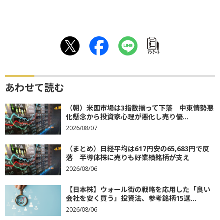
ｱﾝｹｰﾄ
あわせて読む
（朝）米国市場は3指数揃って下落 中東情勢悪
化懸念から投資家心理が悪化し売り優...
2026/08/07
（まとめ）日経平均は617円安の65,683円で反
落 半導体株に売りも好業績銘柄が支え
2026/08/06
【日本株】ウォール街の戦略を応用した「良い
会社を安く買う」投資法、参考銘柄15選...
2026/08/06