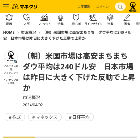
口座開設
ログイン
新着
人気
マーケット
特集
初心者
ライフデザイン
連載
著者
商
HOME
市況概況
（朝）米国市場は高安まちまち ダウ平均は240ドル
安 日本市場は昨日に大きく下げた反動で上昇か
（朝）米国市場は高安まちまち
ダウ平均は240ドル安 日本市場
マネックス証
券
フィナンシャ
は昨日に大きく下げた反動で上昇
ル・
インテリジェ
ンス部
か
市況概況
2024/04/02
株式
マネックス
日経平均