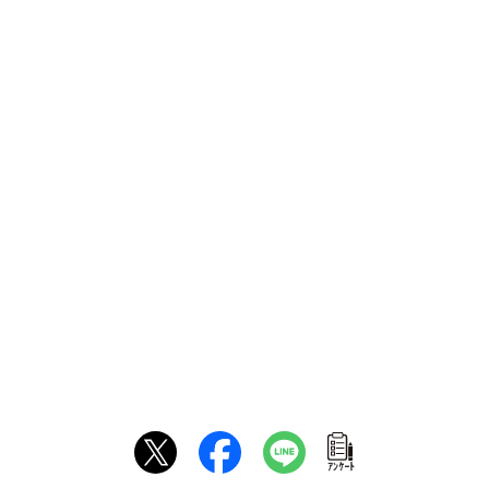
ｱﾝｹｰﾄ