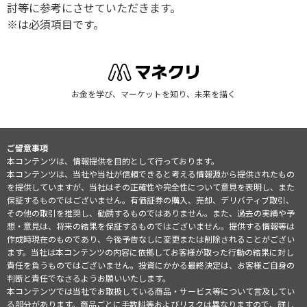
討等に参考にさせていただきます。
※は必須項目です。
お金を学び、マーケットを知り、未来を描く
ご留意事項
本コンテンツは、情報提供を目的として行っております。
本コンテンツは、当社や当社が信頼できると考える情報源から提供されたもの
を提供していますが、当社はその正確性や完全性について意見を表明し、また
保証するものではございません。有価証券の購入、売却、デリバティブ取引、
その他の取引を推奨し、勧誘するものではありません。また、過去の実績や予
想・意見は、将来の結果を保証するものではございません。提供する情報等は
作成時現在のものであり、今後予告なしに変更または削除されることがござい
ます。当社は本コンテンツの内容に依拠してお客様が取った行動の結果に対し
責任を負うものではございません。投資にかかる最終決定は、お客様ご自身の
判断と責任でなさるようお願いいたします。
本コンテンツでは当社でお取扱している商品・サービス等について言及してい
る部分があります。商品ごとに手数料等およびリスクは異なりますので、詳し