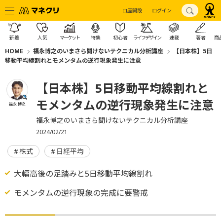
口座開設
ログイン
新着
人気
マーケット
特集
初心者
ライフデザイン
連載
著者
商
HOME
福永博之のいまさら聞けないテクニカル分析講座
【日本株】5日
移動平均線割れとモメンタムの逆行現象発生に注意
【日本株】5日移動平均線割れと
モメンタムの逆行現象発生に注意
福永 博之
福永博之のいまさら聞けないテクニカル分析講座
2024/02/21
株式
日経平均
大幅高後の足踏みと5日移動平均線割れ
モメンタムの逆行現象の完成に要警戒