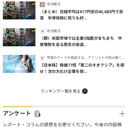
市況概況
（まとめ）日経平均は617円安の65,683円で反
落 半導体株に売りも好...
市況概況
（朝）米国市場では主要3指数がまちまち 中
東情勢を巡る懸念の後退...
市場のテーマを再訪する。アナリストが読み解くテーマの本質
【日本株】株価77倍「第二のキオクシア」を探
せ！次の大化け企業を探...
ランキング一覧を見る
アンケート
レポート・コラムの感想をお寄せください。今後の内容検