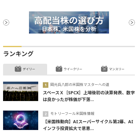
ランキング
デイリー
ウイークリー
マンスリー
岡元兵八郎の米国株マスターへの道
スペースＸ［SPCX］上場後初の決算発表、数字
は良かったが株価が下落...
モトリーフール米国株情報
【米国株動向】AIスーパーサイクル第2幕、AI
インフラ投資拡大で恩恵...