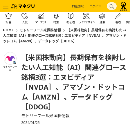
口座開設
ログイン
新着
人気
マーケット
特集
初心者
ライフデザイン
連載
著者
商
HOME
モトリーフール米国株情報
【米国株動向】長期保有を検討したい
人工知能（AI）関連グロース銘柄3選：エヌビディア［NVDA］、アマゾン・ド
ットコム［AMZN］、データドッグ［DDOG］
【米国株動向】長期保有を検討し
たい人工知能（AI）関連グロース
モトリーフー
ル
銘柄3選：エヌビディア
［NVDA］、アマゾン・ドットコ
ム［AMZN］、データドッグ
［DDOG］
モトリーフール米国株情報
2024/01/25