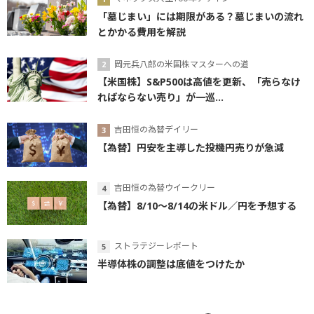
「墓じまい」には期限がある？墓じまいの流れ
とかかる費用を解説
岡元兵八郎の米国株マスターへの道
【米国株】S&P500は高値を更新、「売らなけ
ればならない売り」が一巡...
吉田恒の為替デイリー
【為替】円安を主導した投機円売りが急減
吉田恒の為替ウイークリー
【為替】8/10～8/14の米ドル／円を予想する
ストラテジーレポート
半導体株の調整は底値をつけたか