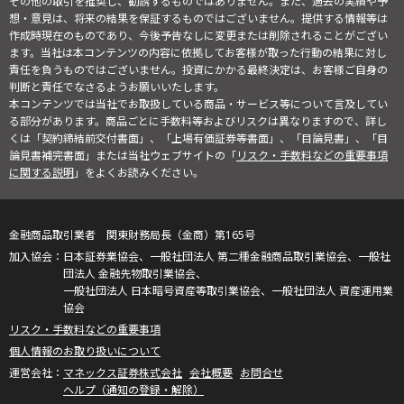
その他の取引を推奨し、勧誘するものではありません。また、過去の実績や予
想・意見は、将来の結果を保証するものではございません。提供する情報等は
作成時現在のものであり、今後予告なしに変更または削除されることがござい
ます。当社は本コンテンツの内容に依拠してお客様が取った行動の結果に対し
責任を負うものではございません。投資にかかる最終決定は、お客様ご自身の
判断と責任でなさるようお願いいたします。
本コンテンツでは当社でお取扱している商品・サービス等について言及してい
る部分があります。商品ごとに手数料等およびリスクは異なりますので、詳し
くは「契約締結前交付書面」、「上場有価証券等書面」、「目論見書」、「目
論見書補完書面」または当社ウェブサイトの「
リスク・手数料などの重要事項
に関する説明
」をよくお読みください。
金融商品取引業者 関東財務局長（金商）第165号
日本証券業協会、一般社団法人 第二種金融商品取引業協会、一般社
団法人 金融先物取引業協会、
一般社団法人 日本暗号資産等取引業協会、一般社団法人 資産運用業
協会
リスク・手数料などの重要事項
個人情報のお取り扱いについて
マネックス証券株式会社
会社概要
お問合せ
ヘルプ（通知の登録・解除）