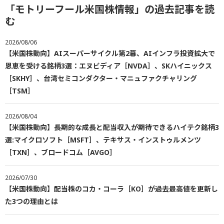
「モトリーフール米国株情報」の過去記事を読
む
2026/08/06
【米国株動向】AIスーパーサイクル第2幕、AIインフラ投資拡大で
恩恵を受ける銘柄3選：エヌビディア［NVDA］、SKハイニックス
［SKHY］、台湾セミコンダクター・マニュファクチャリング
［TSM］
2026/08/04
【米国株動向】長期的な成長と配当収入が期待できるハイテク銘柄3
選:マイクロソフト［MSFT］、テキサス・インストゥルメンツ
［TXN］、ブロードコム［AVGO］
2026/07/30
【米国株動向】配当株のコカ・コーラ［KO］が過去最高値を更新し
た3つの理由とは