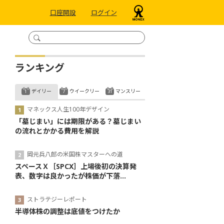
口座開設
ログイン
ランキング
デイリー
ウイークリー
マンスリー
マネックス人生100年デザイン
「墓じまい」には期限がある？墓じまい
の流れとかかる費用を解説
岡元兵八郎の米国株マスターへの道
スペースＸ［SPCX］上場後初の決算発
表、数字は良かったが株価が下落...
ストラテジーレポート
半導体株の調整は底値をつけたか