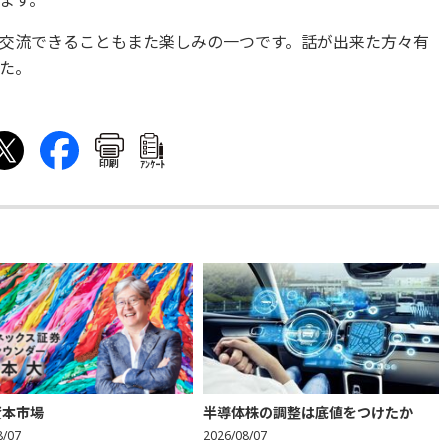
ます。
交流できることもまた楽しみの一つです。話が出来た方々有
た。
印刷
ｱﾝｹｰﾄ
資本市場
半導体株の調整は底値をつけたか
8/07
2026/08/07