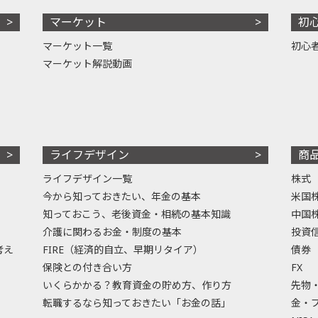
マーケット
初
マーケット一覧
初心
マーケット解説動画
ライフデザイン
商
ライフデザイン一覧
株式
今から知っておきたい、年金の基本
米国
知っておこう、老後資金・相続の基本知識
中国
介護に関わるお金・制度の基本
投資
考え
FIRE（経済的自立、早期リタイア）
債券
保険との付き合い方
FX
いくらかかる？教育資金の貯め方、作り方
先物
転職するなら知っておきたい「お金の話」
金・