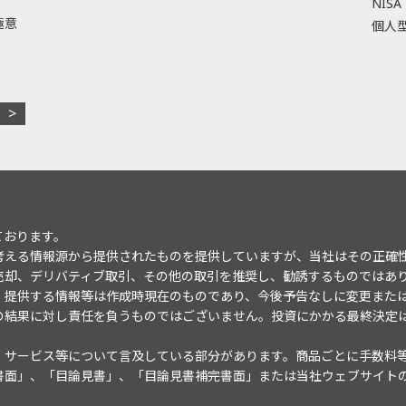
NISA
極意
個人型
ております。
考える情報源から提供されたものを提供していますが、当社はその正確
売却、デリバティブ取引、その他の取引を推奨し、勧誘するものではあ
。提供する情報等は作成時現在のものであり、今後予告なしに変更また
の結果に対し責任を負うものではございません。投資にかかる最終決定
・サービス等について言及している部分があります。商品ごとに手数料
書面」、「目論見書」、「目論見書補完書面」または当社ウェブサイト