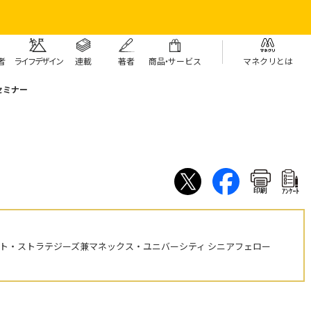
者
ライフデザイン
連載
著者
商
品・
サービス
マネクリとは
セミナー
印刷
ｱﾝｹｰﾄ
ント・ストラテジーズ兼マネックス・ユニバーシティ シニアフェロー