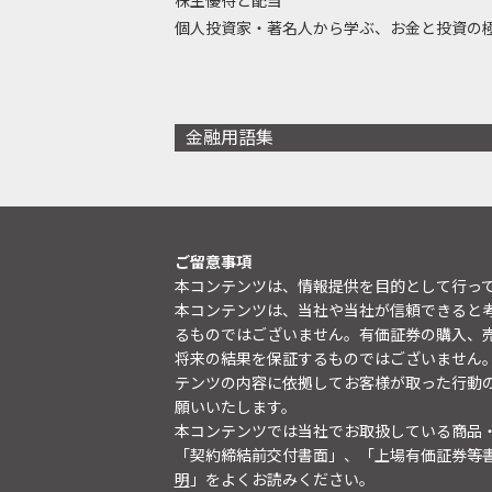
株主優待と配当
個人投資家・著名人から学ぶ、お金と投資の
金融用語集
ご留意事項
本コンテンツは、情報提供を目的として行っ
本コンテンツは、当社や当社が信頼できると
るものではございません。有価証券の購入、
将来の結果を保証するものではございません
テンツの内容に依拠してお客様が取った行動
願いいたします。
本コンテンツでは当社でお取扱している商品
「契約締結前交付書面」、「上場有価証券等
明
」をよくお読みください。