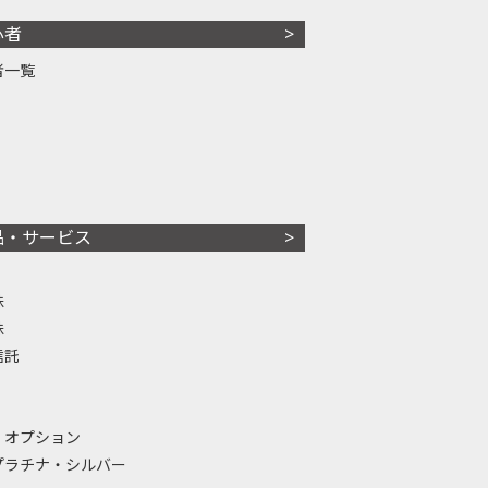
心者
者一覧
品・サービス
株
株
信託
・オプション
プラチナ・シルバー