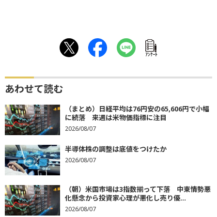
ｱﾝｹｰﾄ
あわせて読む
（まとめ）日経平均は76円安の65,606円で小幅
に続落 来週は米物価指標に注目
2026/08/07
半導体株の調整は底値をつけたか
2026/08/07
（朝）米国市場は3指数揃って下落 中東情勢悪
化懸念から投資家心理が悪化し売り優...
2026/08/07