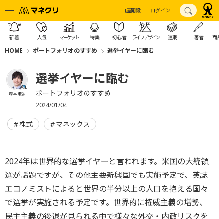
口座開設
ログイン
新着
人気
マーケット
特集
初心者
ライフデザイン
連載
著者
商
HOME
ポートフォリオのすすめ
選挙イヤーに臨む
選挙イヤーに臨む
ポートフォリオのすすめ
塚本 憲弘
2024/01/04
株式
マネックス
2024年は世界的な選挙イヤーと言われます。米国の大統領
選が話題ですが、その他主要新興国でも実施予定で、英誌
エコノミストによると世界の半分以上の人口を抱える国々
で選挙が実施される予定です。世界的に権威主義の増勢、
民主主義の後退が見られる中で様々な外交・内政リスクを