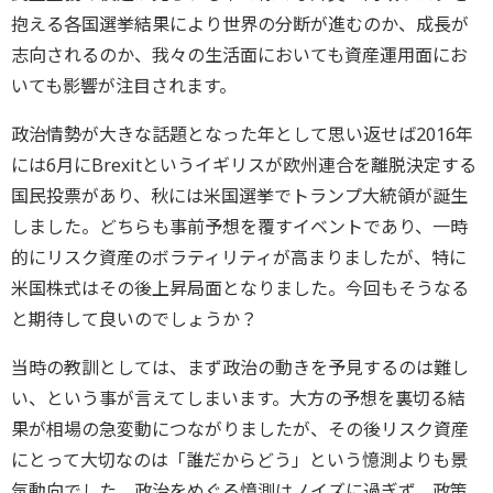
抱える各国選挙結果により世界の分断が進むのか、成長が
志向されるのか、我々の生活面においても資産運用面にお
いても影響が注目されます。
政治情勢が大きな話題となった年として思い返せば2016年
には6月にBrexitというイギリスが欧州連合を離脱決定する
国民投票があり、秋には米国選挙でトランプ大統領が誕生
しました。どちらも事前予想を覆すイベントであり、一時
的にリスク資産のボラティリティが高まりましたが、特に
米国株式はその後上昇局面となりました。今回もそうなる
と期待して良いのでしょうか？
当時の教訓としては、まず政治の動きを予見するのは難し
い、という事が言えてしまいます。大方の予想を裏切る結
果が相場の急変動につながりましたが、その後リスク資産
にとって大切なのは「誰だからどう」という憶測よりも景
気動向でした。政治をめぐる憶測はノイズに過ぎず、政策