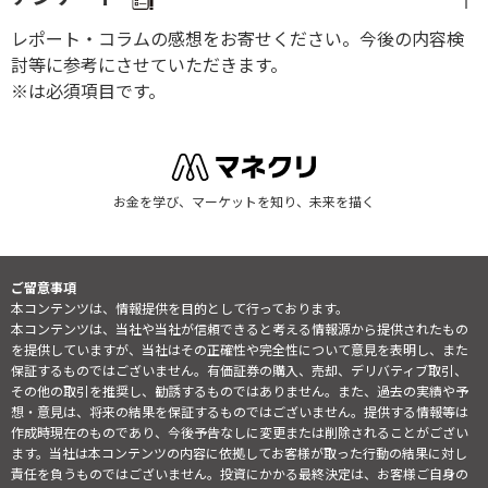
レポート・コラムの感想をお寄せください。今後の内容検
討等に参考にさせていただきます。
※は必須項目です。
お金を学び、マーケットを知り、未来を描く
ご留意事項
本コンテンツは、情報提供を目的として行っております。
本コンテンツは、当社や当社が信頼できると考える情報源から提供されたもの
を提供していますが、当社はその正確性や完全性について意見を表明し、また
保証するものではございません。有価証券の購入、売却、デリバティブ取引、
その他の取引を推奨し、勧誘するものではありません。また、過去の実績や予
想・意見は、将来の結果を保証するものではございません。提供する情報等は
作成時現在のものであり、今後予告なしに変更または削除されることがござい
ます。当社は本コンテンツの内容に依拠してお客様が取った行動の結果に対し
責任を負うものではございません。投資にかかる最終決定は、お客様ご自身の