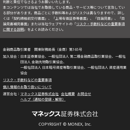
判断と責任でなさるようお願いいたします。
本コンテンツでは当社でお取扱している商品・サービス等について言及してい
る部分があります。商品ごとに手数料等およびリスクは異なりますので、詳し
くは「契約締結前交付書面」、「上場有価証券等書面」、「目論見書」、「目
論見書補完書面」または当社ウェブサイトの「
リスク・手数料などの重要事項
に関する説明
」をよくお読みください。
金融商品取引業者 関東財務局長（金商）第165号
日本証券業協会、一般社団法人 第二種金融商品取引業協会、一般社
団法人 金融先物取引業協会、
一般社団法人 日本暗号資産等取引業協会、一般社団法人 資産運用業
協会
リスク・手数料などの重要事項
個人情報のお取り扱いについて
マネックス証券株式会社
会社概要
お問合せ
ヘルプ（通知の登録・解除）
COPYRIGHT © MONEX, Inc.