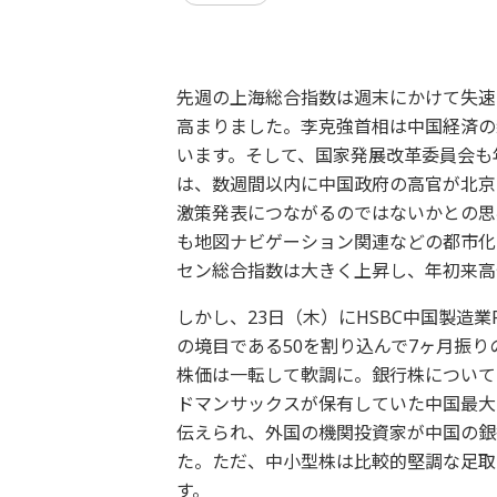
先週の上海総合指数は週末にかけて失速
高まりました。李克強首相は中国経済の
います。そして、国家発展改革委員会も
は、数週間以内に中国政府の高官が北京
激策発表につながるのではないかとの思
も地図ナビゲーション関連などの都市化
セン総合指数は大きく上昇し、年初来高
しかし、23日（木）にHSBC中国製造業P
の境目である50を割り込んで7ヶ月振
株価は一転して軟調に。銀行株について
ドマンサックスが保有していた中国最大手
伝えられ、外国の機関投資家が中国の銀
た。ただ、中小型株は比較的堅調な足取
す。