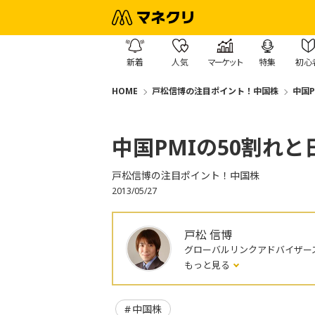
新着
人気
マーケット
特集
初心
HOME
戸松信博の注目ポイント！中国株
中国
中国PMIの50割れ
戸松信博の注目ポイント！中国株
2013/05/27
戸松 信博
グローバルリンクアドバイザー
もっと見る
中国株