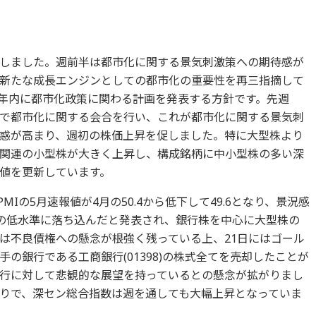
しました。週前半は都市化に関する景気刺激策への期待感が
新たな成長エンジンとしての都市化の重要性を再三指摘して
年内に都市化政策に関わる計画を発表する方針です。先週
で都市化に関する会合を行い、これが都市化に関する景気刺
惑が高まり、週初の株価上昇を促しました。特に大型株より
関連の小型株が大きく上昇し、構成銘柄に中小型株の多い深
値を更新しています。
MIの5月速報値が4月の50.4から低下して49.6となり、景況感
りの低水準に落ち込んだと発表され、銀行株を中心に大型株の
は不良債権への懸念が根強く残っている上、21日にはゴール
の銀行である工商銀行(01398)の株式全てを売却したことが
行に対して悲観的な展望を持っているとの懸念が拡がりまし
りで、深セン総合指数は週を通しても大幅上昇となっていま