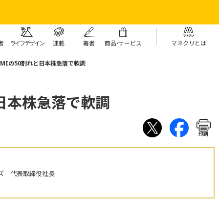
者
ライフデザイン
連載
著者
商
品・
サービス
マネクリとは
PMIの50割れと日本株急落で軟調
と日本株急落で軟調
印刷
ズ 代表取締役社長