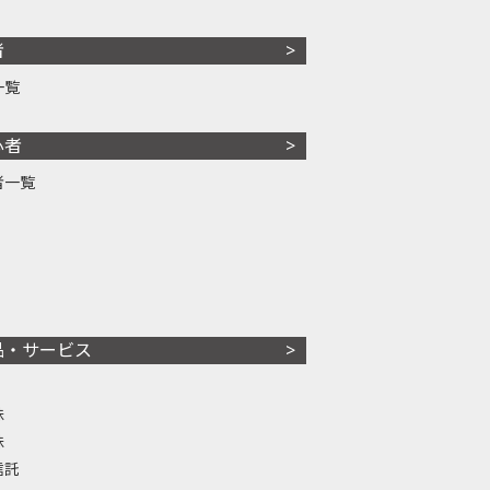
者
一覧
心者
者一覧
品・サービス
株
株
信託