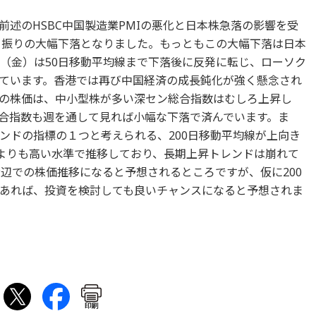
述のHSBC中国製造業PMIの悪化と日本株急落の影響を受
ヶ月振りの大幅下落となりました。もっともこの大幅下落は日本
日（金）は50日移動平均線まで下落後に反発に転じ、ローソク
ています。香港では再び中国経済の成長鈍化が強く懸念され
の株価は、中小型株が多い深セン総合指数はむしろ上昇し
合指数も週を通して見れば小幅な下落で済んでいます。ま
ンドの指標の１つと考えられる、200日移動平均線が上向き
線よりも高い水準で推移しており、長期上昇トレンドは崩れて
近辺での株価推移になると予想されるところですが、仮に200
あれば、投資を検討しても良いチャンスになると予想されま
印刷