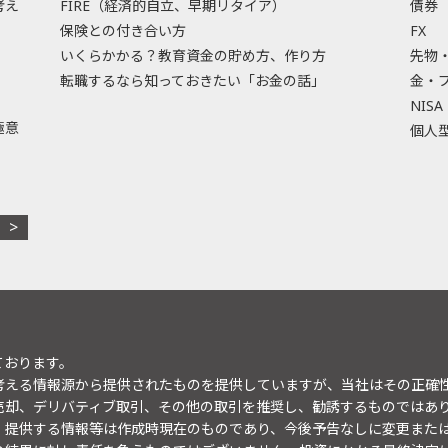
考え
FIRE（経済的自立、早期リタイア）
債券
保険との付き合い方
FX
いくらかかる？教育資金の貯め方、作り方
先物
転職するなら知っておきたい「お金の話」
金・
NISA
極意
個人型
ております。
考える情報源から提供されたものを提供していますが、当社はその正確
売却、デリバティブ取引、その他の取引を推奨し、勧誘するものではあ
。提供する情報等は作成時現在のものであり、今後予告なしに変更また