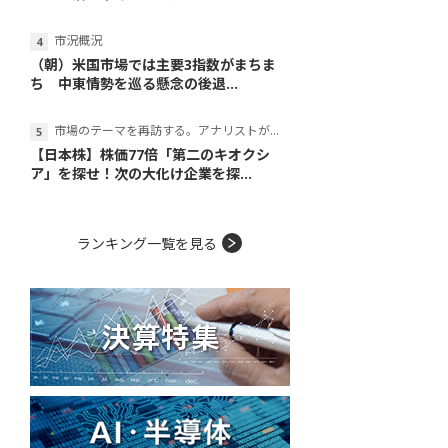
市況概況
（朝）米国市場では主要3指数がまちま
ち 中東情勢を巡る懸念の後退...
市場のテーマを再訪する。アナリストが読み解くテーマの本質
【日本株】株価77倍「第二のキオクシ
ア」を探せ！次の大化け企業を探...
ランキング一覧を見る