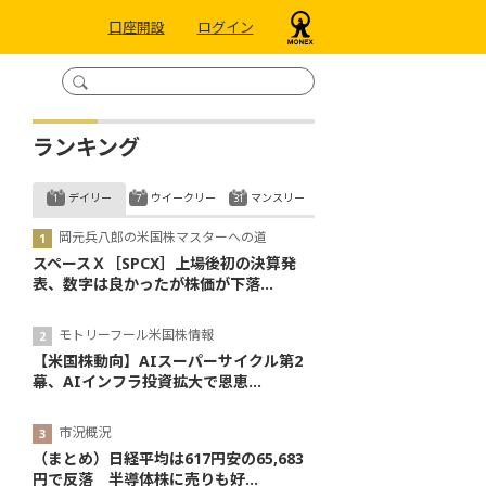
口座開設
ログイン
ランキング
デイリー
ウイークリー
マンスリー
岡元兵八郎の米国株マスターへの道
スペースＸ［SPCX］上場後初の決算発
表、数字は良かったが株価が下落...
モトリーフール米国株情報
【米国株動向】AIスーパーサイクル第2
幕、AIインフラ投資拡大で恩恵...
市況概況
（まとめ）日経平均は617円安の65,683
円で反落 半導体株に売りも好...