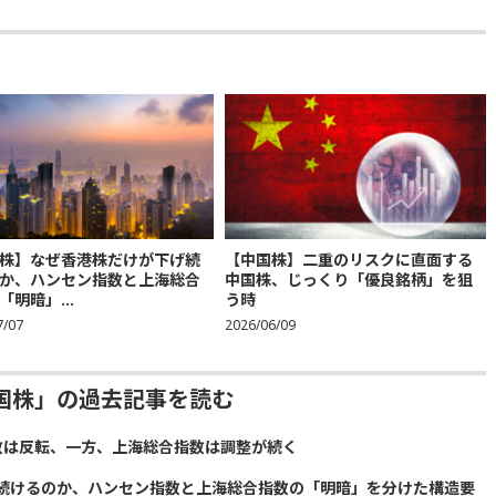
株】なぜ香港株だけが下げ続
【中国株】二重のリスクに直面する
か、ハンセン指数と上海総合
中国株、じっくり「優良銘柄」を狙
「明暗」...
う時
7/07
2026/06/09
国株」の過去記事を読む
数は反転、一方、上海総合指数は調整が続く
続けるのか、ハンセン指数と上海総合指数の「明暗」を分けた構造要