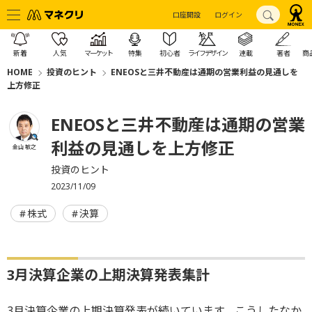
口座開設
ログイン
新着
人気
マーケット
特集
初心者
ライフデザイン
連載
著者
商
HOME
投資のヒント
ENEOSと三井不動産は通期の営業利益の見通しを
上方修正
ENEOSと三井不動産は通期の営業
利益の見通しを上方修正
金山 敏之
投資のヒント
2023/11/09
株式
決算
3月決算企業の上期決算発表集計
3月決算企業の上期決算発表が続いています。こうしたなか