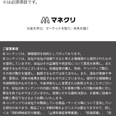
※は必須項目です。
お金を学び、マーケットを知り、未来を描く
ご留意事項
本コンテンツは、情報提供を目的として行っております。
本コンテンツは、当社や当社が信頼できると考える情報源から提供されたもの
を提供していますが、当社はその正確性や完全性について意見を表明し、また
保証するものではございません。有価証券の購入、売却、デリバティブ取引、
その他の取引を推奨し、勧誘するものではありません。また、過去の実績や予
想・意見は、将来の結果を保証するものではございません。提供する情報等は
作成時現在のものであり、今後予告なしに変更または削除されることがござい
ます。当社は本コンテンツの内容に依拠してお客様が取った行動の結果に対し
責任を負うものではございません。投資にかかる最終決定は、お客様ご自身の
判断と責任でなさるようお願いいたします。
本コンテンツでは当社でお取扱している商品・サービス等について言及してい
る部分があります。商品ごとに手数料等およびリスクは異なりますので、詳し
くは「契約締結前交付書面」、「上場有価証券等書面」、「目論見書」、「目