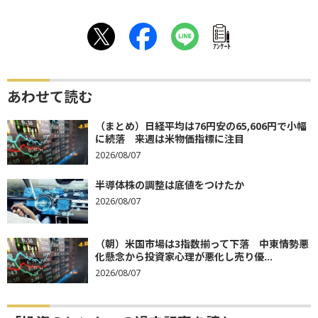
ｱﾝｹｰﾄ
あわせて読む
（まとめ）日経平均は76円安の65,606円で小幅
に続落 来週は米物価指標に注目
2026/08/07
半導体株の調整は底値をつけたか
2026/08/07
（朝）米国市場は3指数揃って下落 中東情勢悪
化懸念から投資家心理が悪化し売り優...
2026/08/07