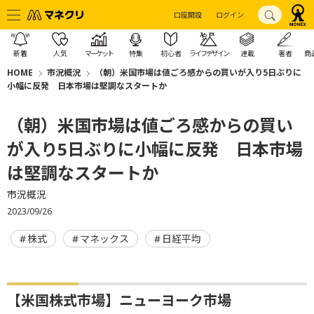
口座開設
ログイン
新着
人気
マーケット
特集
初心者
ライフデザイン
連載
著者
商
HOME
市況概況
（朝）米国市場は値ごろ感からの買いが入り5日ぶりに
小幅に反発 日本市場は堅調なスタートか
（朝）米国市場は値ごろ感からの買い
が入り5日ぶりに小幅に反発 日本市場
は堅調なスタートか
市況概況
2023/09/26
株式
マネックス
日経平均
【米国株式市場】ニューヨーク市場