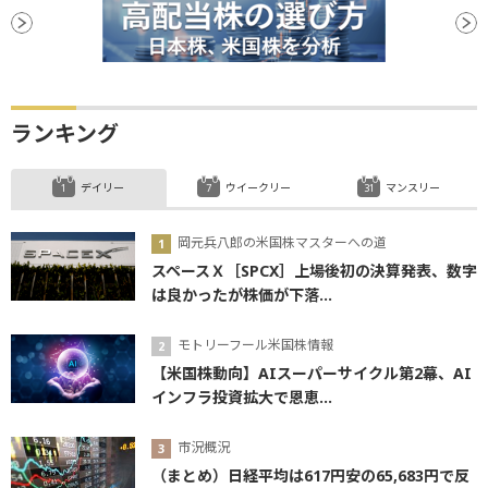
ランキング
デイリー
ウイークリー
マンスリー
岡元兵八郎の米国株マスターへの道
スペースＸ［SPCX］上場後初の決算発表、数字
は良かったが株価が下落...
モトリーフール米国株情報
【米国株動向】AIスーパーサイクル第2幕、AI
インフラ投資拡大で恩恵...
市況概況
（まとめ）日経平均は617円安の65,683円で反