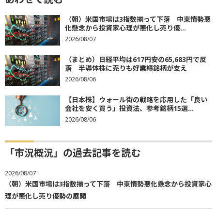
（朝）米国市場は3指数揃って下落 中東情勢悪
化懸念から投資家心理が悪化し売り優...
2026/08/07
（まとめ）日経平均は617円安の65,683円で反
落 半導体株に売りも好業績銘柄が支え
2026/08/06
【日本株】ウォール街の戦略を応用した「良い
会社を安く買う」投資法、参考銘柄15選...
2026/08/06
「市況概況」の過去記事を読む
2026/08/07
（朝）米国市場は3指数揃って下落 中東情勢悪化懸念から投資家心
理が悪化し売り優勢の展開