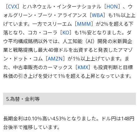
［
CVX
］とハネウェル・インターナショナル［
HON
］、ウ
ォルグリーン・ブーツ・アライアンス［
WBA
］も1％以上上
げています。一方でスリーエム［
MMM
］が2％を超える下
落となり、コカ・コーラ［
KO
］も1％安となりました。ダ
ウ平均構成銘柄以外では、人工知能（AI）開発の米新興企
業と戦略提携し最大40億ドルを出資すると発表したアマゾ
ン・ドット・コム［
AMZN
］が1％以上上げています。ま
た、中古車販売のカーマックス［
KMX
］も投資判断と目標
株価の引き上げを受けて1％を超える上昇となっています。
5.為替・金利等
長期金利は0.10％高い4.53％となりました。ドル円は148円
台後半で推移しています。