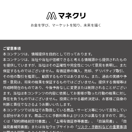
お金を学び、マーケットを知り、未来を描く
ご留意事項
本コンテンツは、情報提供を目的として行っております。
本コンテンツは、当社や当社が信頼できると考える情報源から提供されたもの
を提供していますが、当社はその正確性や完全性について意見を表明し、また
保証するものではございません。有価証券の購入、売却、デリバティブ取引、
その他の取引を推奨し、勧誘するものではありません。また、過去の実績や予
想・意見は、将来の結果を保証するものではございません。提供する情報等は
作成時現在のものであり、今後予告なしに変更または削除されることがござい
ます。当社は本コンテンツの内容に依拠してお客様が取った行動の結果に対し
責任を負うものではございません。投資にかかる最終決定は、お客様ご自身の
判断と責任でなさるようお願いいたします。
本コンテンツでは当社でお取扱している商品・サービス等について言及してい
る部分があります。商品ごとに手数料等およびリスクは異なりますので、詳し
くは「契約締結前交付書面」、「上場有価証券等書面」、「目論見書」、「目
論見書補完書面」または当社ウェブサイトの「
リスク・手数料などの重要事項