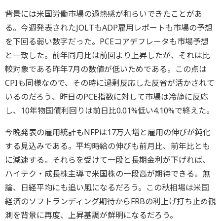
背景には米国労働市場の過熱感が和らいできたことがあ
る。今週発表されたJOLTもADP雇用レポートも市場の予想
を下回る弱い数字だった。PCEコアデフレータも市場予想
と一致した。前年同月比は前回より上昇したが、それは比
較対象である昨年7月の数値が低いためである。この点は
CPIも同様なので、その時に過剰反応した反省が活かされて
いるのだろう、昨日のPCE指数に対して市場は冷静に反応
し、10年物国債利回りは前日比0.01%低い4.10%で終えた。
今晩発表の雇用統計もNFPは17万人増と雇用の伸びが鈍化
する見込みである。平均時給の伸びも前月比、前年比とも
に減速する。それらを受けて一段と長期金利が下げれば、
ハイテク・成長株主導で米国株の一段高が期待できる。無
論、日経平均にも追い風になるだろう。この秋相場は米国
経済のソフトランディング期待からFRBの利上げ打ち止め観
測を背景に再度、上昇基調が鮮明になるだろう。