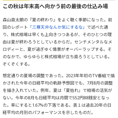
この秋は年末高へ向かう前の最後の仕込み場
森山直太朗の『夏の終わり』をよく聴く季節になった。前
回のレポート
「三尊天井なんか気にするな」
で述べた通
り、株式相場は早くも上向きつつあるが、そのひとつの理
由は夏が終わろうとしているからだ。センチメンタルなメ
ロディーと、夏が過ぎゆく情景がオーバーラップする。そ
のなかで、ゆらゆらと株式相場が立ち直ろうとしている。
ぞくぞくする。
想定通りの夏場の調整であった。2023年年初のTV番組で描
かされた今年の日経平均の軌跡予想図でも、7月8月の調整
を描き入れていた。例年、夏は「夏枯れ」で相場の活気が
ない。今年の8月も日経平均は月間で552円88銭安となっ
た。率にすると1.67%の下落である。表１は過去20年の日
経平均の月別のパフォーマンスを示したものだ。