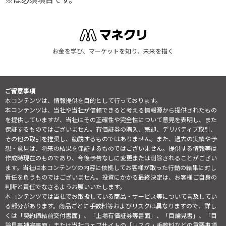
お金を学び、マーケットを知り、未来を描く
ご留意事項
本コンテンツは、情報提供を目的として行っております。
本コンテンツは、当社や当社が信頼できると考える情報源から提供されたもの
を提供していますが、当社はその正確性や完全性について意見を表明し、また
保証するものではございません。有価証券の購入、売却、デリバティブ取引、
その他の取引を推奨し、勧誘するものではありません。また、過去の実績や予
想・意見は、将来の結果を保証するものではございません。提供する情報等は
作成時現在のものであり、今後予告なしに変更または削除されることがござい
ます。当社は本コンテンツの内容に依拠してお客様が取った行動の結果に対し
責任を負うものではございません。投資にかかる最終決定は、お客様ご自身の
判断と責任でなさるようお願いいたします。
本コンテンツでは当社でお取扱している商品・サービス等について言及してい
る部分があります。商品ごとに手数料等およびリスクは異なりますので、詳し
くは「契約締結前交付書面」、「上場有価証券等書面」、「目論見書」、「目
論見書補完書面」または当社ウェブサイトの「
リスク・手数料などの重要事項