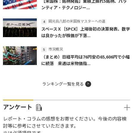
【米国株：銘柄発掘】業績上振れ5銘柄、パラ
ンティア・テクノロジー...
岡元兵八郎の米国株マスターへの道
スペースＸ［SPCX］上場後初の決算発表、数字
は良かったが株価が下落...
市況概況
（まとめ）日経平均は76円安の65,606円で小幅
に続落 来週は米物価指...
ランキング一覧を見る
アンケート
レポート・コラムの感想をお寄せください。今後の内容検
討等に参考にさせていただきます。
※は必須項目です。