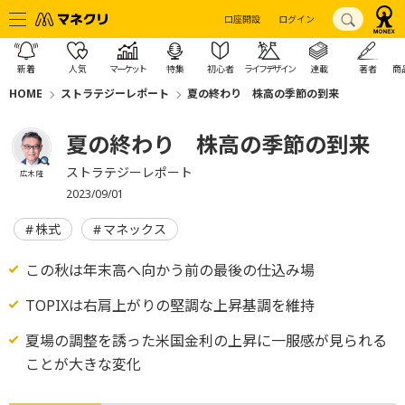
口座開設
ログイン
新着
人気
マーケット
特集
初心者
ライフデザイン
連載
著者
商
HOME
ストラテジーレポート
夏の終わり 株高の季節の到来
夏の終わり 株高の季節の到来
ストラテジーレポート
広木 隆
2023/09/01
株式
マネックス
この秋は年末高へ向かう前の最後の仕込み場
TOPIXは右肩上がりの堅調な上昇基調を維持
夏場の調整を誘った米国金利の上昇に一服感が見られる
ことが大きな変化