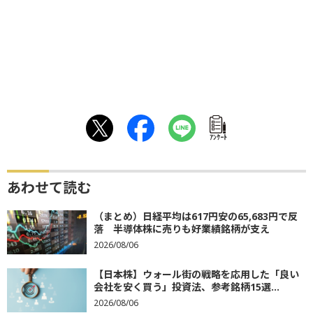
ｱﾝｹｰﾄ
あわせて読む
（まとめ）日経平均は617円安の65,683円で反
落 半導体株に売りも好業績銘柄が支え
2026/08/06
【日本株】ウォール街の戦略を応用した「良い
会社を安く買う」投資法、参考銘柄15選...
2026/08/06