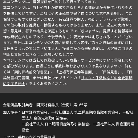
本コンテンツは、情報提供を目的として行っております。
本コンテンツは、当社や当社が信頼できると考える情報源から提供されたもの
を提供していますが、当社はその正確性や完全性について意見を表明し、また
保証するものではございません。有価証券の購入、売却、デリバティブ取引、
その他の取引を推奨し、勧誘するものではありません。また、過去の実績や予
想・意見は、将来の結果を保証するものではございません。提供する情報等は
作成時現在のものであり、今後予告なしに変更または削除されることがござい
ます。当社は本コンテンツの内容に依拠してお客様が取った行動の結果に対し
責任を負うものではございません。投資にかかる最終決定は、お客様ご自身の
判断と責任でなさるようお願いいたします。
本コンテンツでは当社でお取扱している商品・サービス等について言及してい
る部分があります。商品ごとに手数料等およびリスクは異なりますので、詳し
くは「契約締結前交付書面」、「上場有価証券等書面」、「目論見書」、「目
論見書補完書面」または当社ウェブサイトの「
リスク・手数料などの重要事項
に関する説明
」をよくお読みください。
金融商品取引業者 関東財務局長（金商）第165号
日本証券業協会、一般社団法人 第二種金融商品取引業協会、一般社
団法人 金融先物取引業協会、
一般社団法人 日本暗号資産等取引業協会、一般社団法人 資産運用業
協会
リスク・手数料などの重要事項