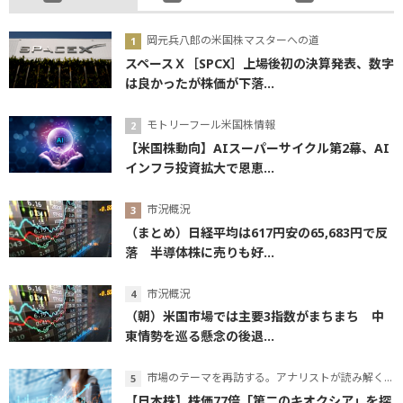
岡元兵八郎の米国株マスターへの道
スペースＸ［SPCX］上場後初の決算発表、数字
は良かったが株価が下落...
モトリーフール米国株情報
【米国株動向】AIスーパーサイクル第2幕、AI
インフラ投資拡大で恩恵...
市況概況
（まとめ）日経平均は617円安の65,683円で反
落 半導体株に売りも好...
市況概況
（朝）米国市場では主要3指数がまちまち 中
東情勢を巡る懸念の後退...
市場のテーマを再訪する。アナリストが読み解くテーマの本質
【日本株】株価77倍「第二のキオクシア」を探