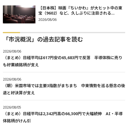
【日本株】映画『ちいかわ』が大ヒット中の東
宝（9602）など、久しぶりに注目される...
2026/08/06
「市況概況」の過去記事を読む
2026/08/06
（まとめ）日経平均は617円安の65,683円で反落 半導体株に売り
も好業績銘柄が支え
2026/08/06
（朝）米国市場では主要3指数がまちまち 中東情勢を巡る懸念の後
退と好決算が支え
2026/08/05
（まとめ）日経平均は2,342円高の66,300円で大幅続伸 AI・半導
体銘柄がけん引