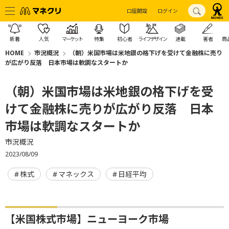
口座開設
ログイン
新着
人気
マーケット
特集
初心者
ライフデザイン
連載
著者
商
HOME
市況概況
（朝）米国市場は米地銀の格下げを受けて金融株に売り
が広がり反落 日本市場は軟調なスタートか
（朝）米国市場は米地銀の格下げを受
けて金融株に売りが広がり反落 日本
市場は軟調なスタートか
市況概況
2023/08/09
株式
マネックス
日経平均
【米国株式市場】ニューヨーク市場