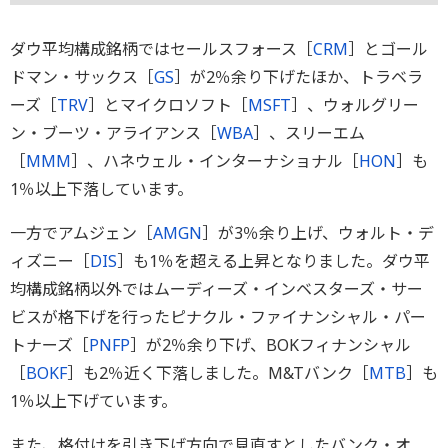
ダウ平均構成銘柄ではセールスフォース［
CRM
］とゴール
ドマン・サックス［
GS
］が2％余り下げたほか、トラベラ
ーズ［
TRV
］とマイクロソフト［
MSFT
］、ウォルグリー
ン・ブーツ・アライアンス［
WBA
］、スリーエム
［
MMM
］、ハネウェル・インターナショナル［
HON
］も
1％以上下落しています。
一方でアムジェン［
AMGN
］が3％余り上げ、ウォルト・デ
ィズニー［
DIS
］も1％を超える上昇となりました。ダウ平
均構成銘柄以外ではムーディーズ・インベスターズ・サー
ビスが格下げを行ったピナクル・ファイナンシャル・パー
トナーズ［
PNFP
］が2％余り下げ、BOKフィナンシャル
［
BOKF
］も2％近く下落しました。M&Tバンク［
MTB
］も
1％以上下げています。
また、格付けを引き下げ方向で見直すとしたバンク・オ