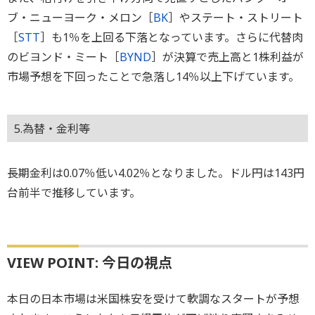
ブ・ニューヨーク・メロン［
BK
］やステート・ストリート
［
STT
］も1％を上回る下落となっています。さらに代替肉
のビヨンド・ミート［
BYND
］が決算で売上高と1株利益が
市場予想を下回ったことで急落し14％以上下げています。
5.為替・金利等
長期金利は0.07％低い4.02％となりました。ドル円は143円
台前半で推移しています。
VIEW POINT: 今日の視点
本日の日本市場は米国株安を受けて軟調なスタートが予想