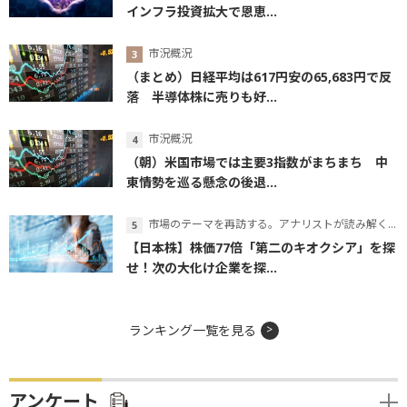
インフラ投資拡大で恩恵...
市況概況
（まとめ）日経平均は617円安の65,683円で反
落 半導体株に売りも好...
市況概況
（朝）米国市場では主要3指数がまちまち 中
東情勢を巡る懸念の後退...
市場のテーマを再訪する。アナリストが読み解くテーマの本質
【日本株】株価77倍「第二のキオクシア」を探
せ！次の大化け企業を探...
ランキング一覧を見る
アンケート