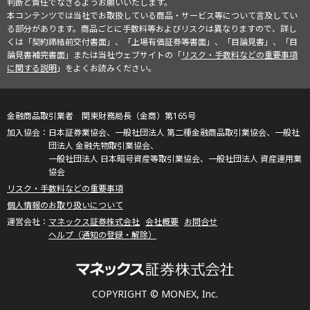
判断と責任でなさるようお願いいたします。
本コンテンツでは当社でお取扱している商品・サービス等について言及してい
る部分があります。商品ごとに手数料等およびリスクは異なりますので、詳し
くは「契約締結前交付書面」、「上場有価証券等書面」、「目論見書」、「目
論見書補完書面」または当社ウェブサイトの「
リスク・手数料などの重要事項
に関する説明
」をよくお読みください。
金融商品取引業者 関東財務局長（金商）第165号
日本証券業協会、一般社団法人 第二種金融商品取引業協会、一般社
団法人 金融先物取引業協会、
一般社団法人 日本暗号資産等取引業協会、一般社団法人 資産運用業
協会
リスク・手数料などの重要事項
個人情報のお取り扱いについて
マネックス証券株式会社
会社概要
お問合せ
ヘルプ（通知の登録・解除）
COPYRIGHT © MONEX, Inc.