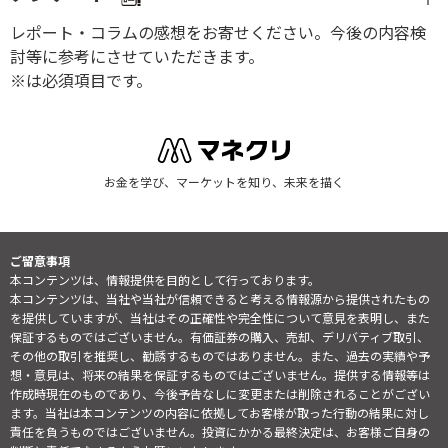
レポート・コラムの感想をお寄せください。今後の内容検
討等に参考にさせていただきます。
※は必須項目です。
お金を学び、マーケットを知り、未来を描く
ご留意事項
本コンテンツは、情報提供を目的として行っております。
本コンテンツは、当社や当社が信頼できると考える情報源から提供されたもの
を提供していますが、当社はその正確性や完全性について意見を表明し、また
保証するものではございません。有価証券の購入、売却、デリバティブ取引、
その他の取引を推奨し、勧誘するものではありません。また、過去の実績や予
想・意見は、将来の結果を保証するものではございません。提供する情報等は
作成時現在のものであり、今後予告なしに変更または削除されることがござい
ます。当社は本コンテンツの内容に依拠してお客様が取った行動の結果に対し
責任を負うものではございません。投資にかかる最終決定は、お客様ご自身の