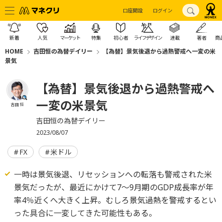
口座開設
ログイン
新着
人気
マーケット
特集
初心者
ライフデザイン
連載
著者
商
HOME
吉田恒の為替デイリー
【為替】景気後退から過熱警戒へ一変の米
景気
【為替】景気後退から過熱警戒へ
一変の米景気
吉田 恒
吉田恒の為替デイリー
2023/08/07
FX
米ドル
一時は景気後退、リセッションへの転落も警戒された米
景気だったが、最近にかけて7～9月期のGDP成長率が年
率4％近くへ大きく上昇。むしろ景気過熱を警戒するとい
った具合に一変してきた可能性もある。