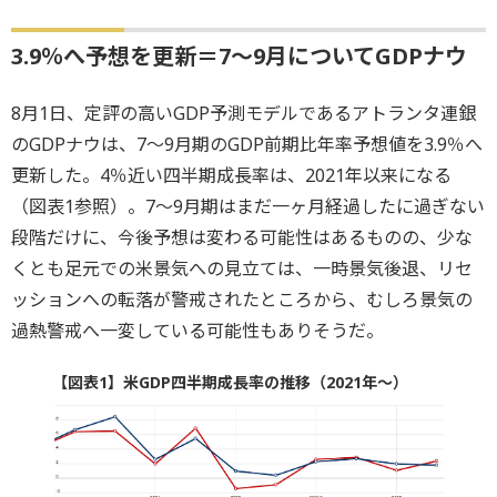
3.9％へ予想を更新＝7～9月についてGDPナウ
8月1日、定評の高いGDP予測モデルであるアトランタ連銀
のGDPナウは、7～9月期のGDP前期比年率予想値を3.9％へ
更新した。4％近い四半期成長率は、2021年以来になる
（図表1参照）。7～9月期はまだ一ヶ月経過したに過ぎない
段階だけに、今後予想は変わる可能性はあるものの、少な
くとも足元での米景気への見立ては、一時景気後退、リセ
ッションへの転落が警戒されたところから、むしろ景気の
過熱警戒へ一変している可能性もありそうだ。
【図表1】米GDP四半期成長率の推移（2021年～）