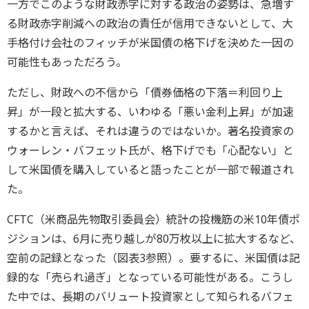
一方でこのような財政赤字に対する政治の姿勢は、急増す
る財政赤字削減への政治の責任が信用できないとして、大
手格付け会社のフィッチが米国債の格下げを決めた一因の
可能性もあっただろう。
ただし、財政への不信から「債券価格の下落＝利回り上
昇」が一段と拡大する、いわゆる「悪い金利上昇」が加速
するかと言えば、それは違うのではないか。著名投資家の
ウォーレン・バフェット氏が、格下げでも「心配ない」と
して米国債を購入していると語ったことが一部で報道され
た。
CFTC（米商品先物取引委員会）統計の投機筋の米10年債ポ
ジションは、6月に売り越しが80万枚以上に拡大するなど、
空前の記録となった（図表3参照）。要するに、米国債は記
録的な「売られ過ぎ」となっている可能性がある。こうし
た中では、長期のバリュート投資家として知られるバフェ