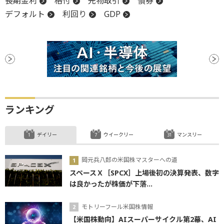
長期金利
格付
先物取引
債券
デフォルト
利回り
GDP
ランキング
デイリー
ウイークリー
マンスリー
岡元兵八郎の米国株マスターへの道
スペースＸ［SPCX］上場後初の決算発表、数字
は良かったが株価が下落...
モトリーフール米国株情報
【米国株動向】AIスーパーサイクル第2幕、AI