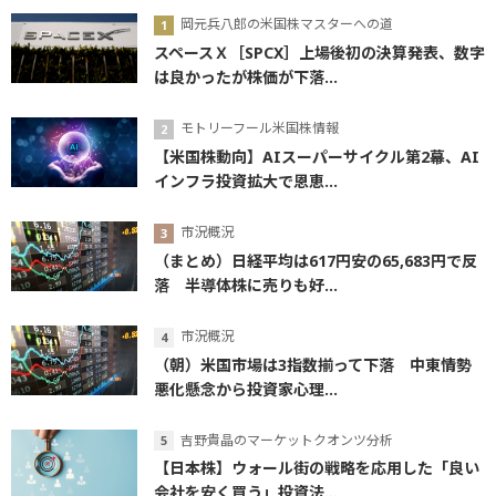
岡元兵八郎の米国株マスターへの道
スペースＸ［SPCX］上場後初の決算発表、数字
は良かったが株価が下落...
モトリーフール米国株情報
【米国株動向】AIスーパーサイクル第2幕、AI
インフラ投資拡大で恩恵...
市況概況
（まとめ）日経平均は617円安の65,683円で反
落 半導体株に売りも好...
市況概況
（朝）米国市場は3指数揃って下落 中東情勢
悪化懸念から投資家心理...
吉野貴晶のマーケットクオンツ分析
【日本株】ウォール街の戦略を応用した「良い
会社を安く買う」投資法...