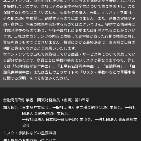
本コンテンツは、当社や当社が信頼できると考える情報源から提供されたもの
を提供していますが、当社はその正確性や完全性について意見を表明し、また
保証するものではございません。有価証券の購入、売却、デリバティブ取引、
その他の取引を推奨し、勧誘するものではありません。また、過去の実績や予
想・意見は、将来の結果を保証するものではございません。提供する情報等は
作成時現在のものであり、今後予告なしに変更または削除されることがござい
ます。当社は本コンテンツの内容に依拠してお客様が取った行動の結果に対し
責任を負うものではございません。投資にかかる最終決定は、お客様ご自身の
判断と責任でなさるようお願いいたします。
本コンテンツでは当社でお取扱している商品・サービス等について言及してい
る部分があります。商品ごとに手数料等およびリスクは異なりますので、詳し
くは「契約締結前交付書面」、「上場有価証券等書面」、「目論見書」、「目
論見書補完書面」または当社ウェブサイトの「
リスク・手数料などの重要事項
に関する説明
」をよくお読みください。
金融商品取引業者 関東財務局長（金商）第165号
日本証券業協会、一般社団法人 第二種金融商品取引業協会、一般社
団法人 金融先物取引業協会、
一般社団法人 日本暗号資産等取引業協会、一般社団法人 資産運用業
協会
リスク・手数料などの重要事項
個人情報のお取り扱いについて