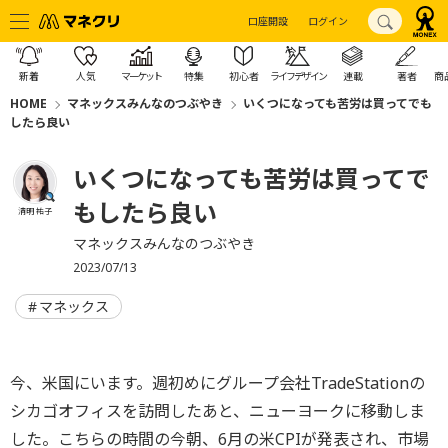
口座開設
ログイン
新着
人気
マーケット
特集
初心者
ライフデザイン
連載
著者
商
HOME
マネックスみんなのつぶやき
いくつになっても苦労は買ってでも
したら良い
いくつになっても苦労は買ってで
もしたら良い
清明 祐子
マネックスみんなのつぶやき
2023/07/13
マネックス
今、米国にいます。週初めにグループ会社TradeStationの
シカゴオフィスを訪問したあと、ニューヨークに移動しま
した。こちらの時間の今朝、6月の米CPIが発表され、市場