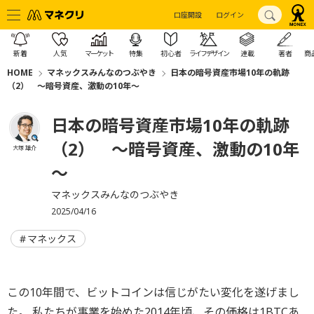
口座開設
ログイン
新着
人気
マーケット
特集
初心者
ライフデザイン
連載
著者
商
HOME
マネックスみんなのつぶやき
日本の暗号資産市場10年の軌跡
（2） ～暗号資産、激動の10年～
日本の暗号資産市場10年の軌跡
（2） ～暗号資産、激動の10年
大塚 雄介
～
マネックスみんなのつぶやき
2025/04/16
マネックス
この10年間で、ビットコインは信じがたい変化を遂げまし
た。 私たちが事業を始めた2014年頃、その価格は1BTCあ