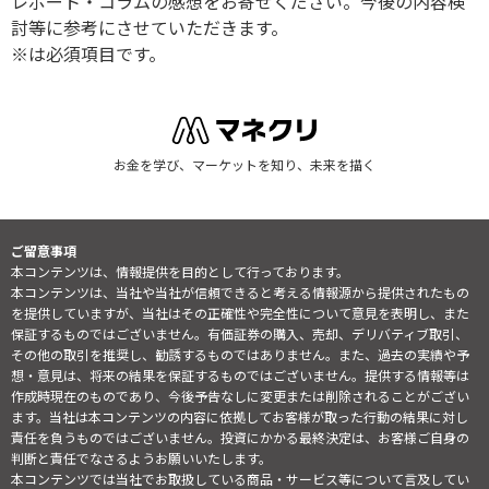
レポート・コラムの感想をお寄せください。今後の内容検
討等に参考にさせていただきます。
※は必須項目です。
お金を学び、マーケットを知り、未来を描く
ご留意事項
本コンテンツは、情報提供を目的として行っております。
本コンテンツは、当社や当社が信頼できると考える情報源から提供されたもの
を提供していますが、当社はその正確性や完全性について意見を表明し、また
保証するものではございません。有価証券の購入、売却、デリバティブ取引、
その他の取引を推奨し、勧誘するものではありません。また、過去の実績や予
想・意見は、将来の結果を保証するものではございません。提供する情報等は
作成時現在のものであり、今後予告なしに変更または削除されることがござい
ます。当社は本コンテンツの内容に依拠してお客様が取った行動の結果に対し
責任を負うものではございません。投資にかかる最終決定は、お客様ご自身の
判断と責任でなさるようお願いいたします。
本コンテンツでは当社でお取扱している商品・サービス等について言及してい