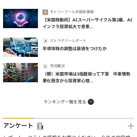
モトリーフール米国株情報
【米国株動向】AIスーパーサイクル第2幕、AI
インフラ投資拡大で恩恵...
ストラテジーレポート
半導体株の調整は底値をつけたか
市況概況
（朝）米国市場は3指数揃って下落 中東情勢
悪化懸念から投資家心理...
ランキング一覧を見る
アンケート