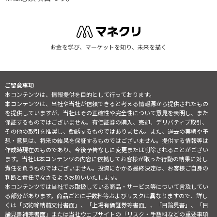
お金を学び、マーケットを知り、未来を描く
ご留意事項
本コンテンツは、情報提供を目的として行っております。
本コンテンツは、当社や当社が信頼できると考える情報源から提供されたもの
を提供していますが、当社はその正確性や完全性について意見を表明し、また
保証するものではございません。有価証券の購入、売却、デリバティブ取引、
その他の取引を推奨し、勧誘するものではありません。また、過去の実績や予
想・意見は、将来の結果を保証するものではございません。提供する情報等は
作成時現在のものであり、今後予告なしに変更または削除されることがござい
ます。当社は本コンテンツの内容に依拠してお客様が取った行動の結果に対し
責任を負うものではございません。投資にかかる最終決定は、お客様ご自身の
判断と責任でなさるようお願いいたします。
本コンテンツでは当社でお取扱している商品・サービス等について言及してい
る部分があります。商品ごとに手数料等およびリスクは異なりますので、詳し
くは「契約締結前交付書面」、「上場有価証券等書面」、「目論見書」、「目
論見書補完書面」または当社ウェブサイトの「
リスク・手数料などの重要事項