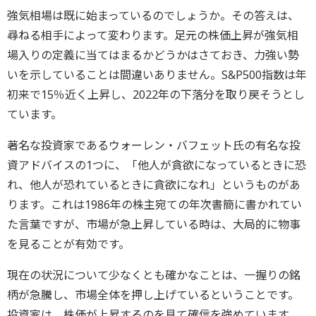
強気相場は既に始まっているのでしょうか。その答えは、
尋ねる相手によって変わります。足元の株価上昇が強気相
場入りの定義に当てはまるかどうかはさておき、力強い勢
いを示していることは間違いありません。S&P500指数は年
初来で15％近く上昇し、2022年の下落分を取り戻そうとし
ています。
著名な投資家であるウォーレン・バフェット氏の有名な投
資アドバイスの1つに、「他人が貪欲になっているときに恐
れ、他人が恐れているときに貪欲になれ」というものがあ
ります。これは1986年の株主宛ての年次書簡に書かれてい
た言葉ですが、市場が急上昇している時は、大局的に物事
を見ることが有効です。
現在の状況について少なくとも確かなことは、一握りの銘
柄が急騰し、市場全体を押し上げているということです。
投資家は、株価が上昇するのを見て確信を強めています