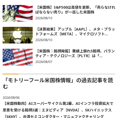
【米国株】S&P500は高値を更新、「売らなけれ
ばならない売り」が一巡した米国株
2026/08/10
【決算結果】アップル［AAPL］、メタ・プラッ
トフォームズ［META］、マイクロソフト...
2026/08/10
【米国株：銘柄発掘】業績上振れ5銘柄、パラン
ティア・テクノロジーズ［PLTR］は「...
2026/08/07
「モトリーフール米国株情報」の過去記事を読
む
2026/08/06
【米国株動向】AIスーパーサイクル第2幕、AIインフラ投資拡大で
恩恵を受ける銘柄3選：エヌビディア［NVDA］、SKハイニックス
［SKHY］、台湾セミコンダクター・マニュファクチャリング