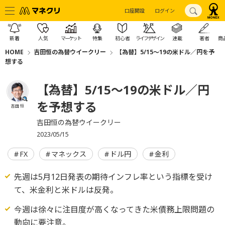
口座開設
ログイン
新着
人気
マーケット
特集
初心者
ライフデザイン
連載
著者
商
HOME
吉田恒の為替ウイークリー
【為替】5/15～19の米ドル／円を予
想する
【為替】5/15～19の米ドル／円
を予想する
吉田 恒
吉田恒の為替ウイークリー
2023/05/15
FX
マネックス
ドル円
金利
先週は5月12日発表の期待インフレ率という指標を受け
て、米金利と米ドルは反発。
今週は徐々に注目度が高くなってきた米債務上限問題の
動向に要注意。