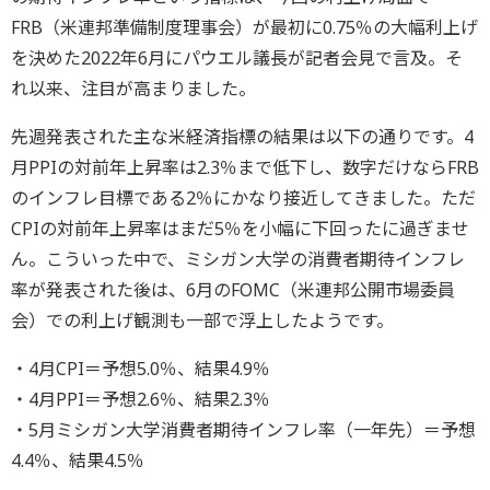
FRB（米連邦準備制度理事会）が最初に0.75％の大幅利上げ
を決めた2022年6月にパウエル議長が記者会見で言及。そ
れ以来、注目が高まりました。
先週発表された主な米経済指標の結果は以下の通りです。4
月PPIの対前年上昇率は2.3％まで低下し、数字だけならFRB
のインフレ目標である2％にかなり接近してきました。ただ
CPIの対前年上昇率はまだ5％を小幅に下回ったに過ぎませ
ん。こういった中で、ミシガン大学の消費者期待インフレ
率が発表された後は、6月のFOMC（米連邦公開市場委員
会）での利上げ観測も一部で浮上したようです。
・4月CPI＝予想5.0％、結果4.9％
・4月PPI＝予想2.6％、結果2.3％
・5月ミシガン大学消費者期待インフレ率（一年先）＝予想
4.4％、結果4.5％