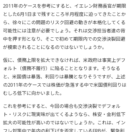
2011年のケースを参考にすると、イエレン財務長官が期限
とした6月1日まで残すところ半月程度に迫ってきたことか
ら、徐々にこの問題のリスク回避の動きが本格化してくる
可能性には注意が必要でしょう。それは交渉担当者達の背
中を押す形となり、そこで初めて期限内での交渉決裂回避
が模索されることになるのではないでしょうか。
仮に、債務上限を拡大できなければ、米政府は事実上デフ
ォルト（債務不履行）に陥ることとなります。そうなる
と、米国債は暴落、利回りは暴騰となりそうですが、上述
の2011年のケースでは株価が急落する中で米国債利回りは
むしろ低下に向かいました。
これを参考にすると、今回の場合も交渉決裂でデフォル
ト・リスクに現実味が出てくるようなら、株安・金利低下
拡大の可能性が高いのではないでしょうか。これは、イン
フレ対策中で年内の利下げを否定しているFRBが、緊急利