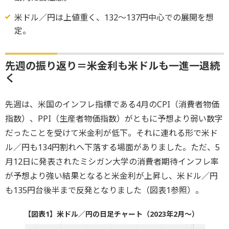
米ドル／円は上値重く、132～137円中心での展開を想
定。
先週の振り返り＝米金利も米ドルも一進一退続
く
先週は、米国のインフレ指標である4月のCPI（消費者物価
指数）、PPI（生産者物価指数）がともに予想より弱い数字
だったことを受けて米金利が低下。それに連れる形で米ド
ル／円も134円割れへ下落する場面がありました。ただ、5
月12日に発表されたミシガン大学の消費者期待インフレ率
が予想より強い結果となると米金利が上昇し、米ドル／円
も135円台後半まで反発となりました（図表1参照）。
【図表1】米ドル／円の日足チャート（2023年2月～）