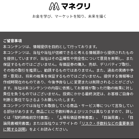
お金を学び、マーケットを知り、未来を描く
ご留意事項
本コンテンツは、情報提供を目的として行っております。
本コンテンツは、当社や当社が信頼できると考える情報源から提供されたもの
を提供していますが、当社はその正確性や完全性について意見を表明し、また
保証するものではございません。有価証券の購入、売却、デリバティブ取引、
その他の取引を推奨し、勧誘するものではありません。また、過去の実績や予
想・意見は、将来の結果を保証するものではございません。提供する情報等は
作成時現在のものであり、今後予告なしに変更または削除されることがござい
ます。当社は本コンテンツの内容に依拠してお客様が取った行動の結果に対し
責任を負うものではございません。投資にかかる最終決定は、お客様ご自身の
判断と責任でなさるようお願いいたします。
本コンテンツでは当社でお取扱している商品・サービス等について言及してい
る部分があります。商品ごとに手数料等およびリスクは異なりますので、詳し
くは「契約締結前交付書面」、「上場有価証券等書面」、「目論見書」、「目
論見書補完書面」または当社ウェブサイトの「
リスク・手数料などの重要事項
に関する説明
」をよくお読みください。