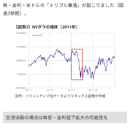
株・金利・米ドルの「トリプル暴落」が起こりました（図
表3参照）。
【図表3】NYダウの推移（2011年）
出所：リフィニティブ社データよりマネックス証券が作成
交渉決裂の場合は株安・金利低下拡大の可能性も