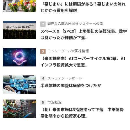
「墓じまい」には期限がある？墓じまいの流れ
とかかる費用を解説
岡元兵八郎の米国株マスターへの道
スペースＸ［SPCX］上場後初の決算発表、数字
は良かったが株価が下落...
モトリーフール米国株情報
【米国株動向】AIスーパーサイクル第2幕、AI
インフラ投資拡大で恩恵...
ストラテジーレポート
半導体株の調整は底値をつけたか
市況概況
（朝）米国市場は3指数揃って下落 中東情勢
悪化懸念から投資家心理...