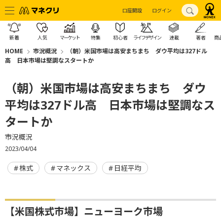
口座開設
ログイン
新着
人気
マーケット
特集
初心者
ライフデザイン
連載
著者
商
HOME
市況概況
（朝）米国市場は高安まちまち ダウ平均は327ドル
高 日本市場は堅調なスタートか
（朝）米国市場は高安まちまち ダウ
平均は327ドル高 日本市場は堅調なス
タートか
市況概況
2023/04/04
株式
マネックス
日経平均
【米国株式市場】ニューヨーク市場