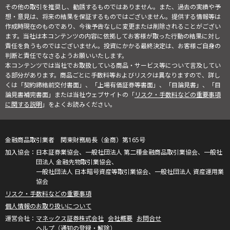
その他の取引を推奨し、勧誘するものではありません。また、過去の実績や予
想・意見は、将来の結果を保証するものではございません。提供する情報等は
作成時現在のものであり、今後予告なしに変更または削除されることがござい
ます。当社は本コンテンツの内容に依拠してお客様が取った行動の結果に対し
責任を負うものではございません。投資にかかる最終決定は、お客様ご自身の
判断と責任でなさるようお願いいたします。
本コンテンツでは当社でお取扱している商品・サービス等について言及してい
る部分があります。商品ごとに手数料等およびリスクは異なりますので、詳し
くは「契約締結前交付書面」、「上場有価証券等書面」、「目論見書」、「目
論見書補完書面」または当社ウェブサイトの「
リスク・手数料などの重要事項
に関する説明
」をよくお読みください。
金融商品取引業者 関東財務局長（金商）第165号
日本証券業協会、一般社団法人 第二種金融商品取引業協会、一般社
団法人 金融先物取引業協会、
一般社団法人 日本暗号資産等取引業協会、一般社団法人 資産運用業
協会
リスク・手数料などの重要事項
個人情報のお取り扱いについて
マネックス証券株式会社
会社概要
お問合せ
ヘルプ（通知の登録・解除）