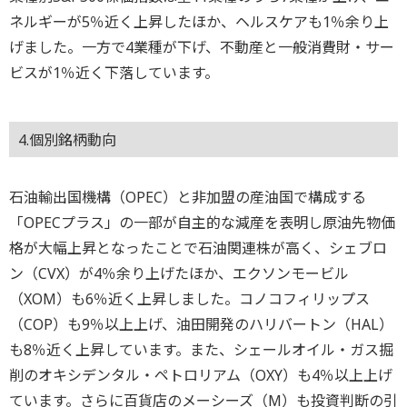
ネルギーが5％近く上昇したほか、ヘルスケアも1％余り上
げました。一方で4業種が下げ、不動産と一般消費財・サー
ビスが1％近く下落しています。
4.個別銘柄動向
石油輸出国機構（OPEC）と非加盟の産油国で構成する
「OPECプラス」の一部が自主的な減産を表明し原油先物価
格が大幅上昇となったことで石油関連株が高く、シェブロ
ン（CVX）が4％余り上げたほか、エクソンモービル
（XOM）も6％近く上昇しました。コノコフィリップス
（COP）も9％以上上げ、油田開発のハリバートン（HAL）
も8％近く上昇しています。また、シェールオイル・ガス掘
削のオキシデンタル・ペトロリアム（OXY）も4％以上上げ
ています。さらに百貨店のメーシーズ（M）も投資判断の引