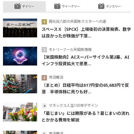
デイリー
ウイークリー
マンスリー
岡元兵八郎の米国株マスターへの道
スペースＸ［SPCX］上場後初の決算発表、数字
は良かったが株価が下落...
モトリーフール米国株情報
【米国株動向】AIスーパーサイクル第2幕、AI
インフラ投資拡大で恩恵...
市況概況
（まとめ）日経平均は617円安の65,683円で反
落 半導体株に売りも好...
マネックス人生100年デザイン
「墓じまい」には期限がある？墓じまいの流れ
とかかる費用を解説
市況概況