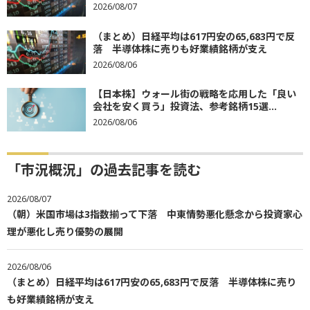
2026/08/07
（まとめ）日経平均は617円安の65,683円で反
落 半導体株に売りも好業績銘柄が支え
2026/08/06
【日本株】ウォール街の戦略を応用した「良い
会社を安く買う」投資法、参考銘柄15選...
2026/08/06
「市況概況」の過去記事を読む
2026/08/07
（朝）米国市場は3指数揃って下落 中東情勢悪化懸念から投資家心
理が悪化し売り優勢の展開
2026/08/06
（まとめ）日経平均は617円安の65,683円で反落 半導体株に売り
も好業績銘柄が支え