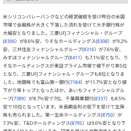
米シリコンバレーバンクなどの経営破綻を受け昨日の米国
市場で金融株が大きく下落した流れを受けて大手銀行株が
大幅安となりました。三菱UFJフィナンシャル・グループ
(
8306
）が8.6％安、りそなホールディングス(
8308
）が9.2％
安、三井住友フィナンシャルグループ(
8316
）が7.6％安、
みずほフィナンシャルグループ(
8411
）も7.1％安となり、り
そなホールディングスが東証プライム市場で値下がり率5位
となり、三菱UFJフィナンシャル・グループも8位となりま
した。地銀株でも富山第一銀行(
7184
）が11.7％安となり値
下がり率トップとなったほか、あいちフィナンシャルグル
ープ(
7389
）が8.7％安で7位、千葉興業銀行(
8337
）も8.5％
安で10位となっています。米長期金利の低下を受けて生保
株も売られました。第一生命ホールディングス(
8750
）が
7.3％安、T&Dホールディングス(
8795
）は9.0％安となり下