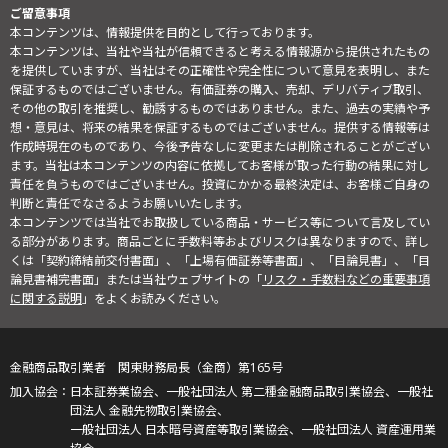
ご留意事項
本コンテンツは、情報提供を目的として行っております。
本コンテンツは、当社や当社が信頼できると考える情報源から提供されたもの
を提供していますが、当社はその正確性や完全性について意見を表明し、また
保証するものではございません。有価証券の購入、売却、デリバティブ取引、
その他の取引を推奨し、勧誘するものではありません。また、過去の実績や予
想・意見は、将来の結果を保証するものではございません。提供する情報等は
作成時現在のものであり、今後予告なしに変更または削除されることがござい
ます。当社は本コンテンツの内容に依拠してお客様が取った行動の結果に対し
責任を負うものではございません。投資にかかる最終決定は、お客様ご自身の
判断と責任でなさるようお願いいたします。
本コンテンツでは当社でお取扱している商品・サービス等について言及してい
る部分があります。商品ごとに手数料等およびリスクは異なりますので、詳し
くは「契約締結前交付書面」、「上場有価証券等書面」、「目論見書」、「目
論見書補完書面」または当社ウェブサイトの「
リスク・手数料などの重要事項
に関する説明
」をよくお読みください。
金融商品取引業者 関東財務局長（金商）第165号
日本証券業協会、一般社団法人 第二種金融商品取引業協会、一般社
団法人 金融先物取引業協会、
一般社団法人 日本暗号資産等取引業協会、一般社団法人 資産運用業