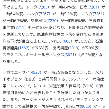
落率も6位となっています。円高を受けて自動車株も大きく
下げました。トヨタ(
7203
）が一時4.4％安、日産(
7201
）が
一時6.4％安、ホンダ(
7267
）が一時5.2％安、マツダ(
7261
）
が一時6.7％安、SUBARU(
7270
）が一時5.6％安、三菱自動
車工業(
7211
）も一時6.5％安となり、トヨタは昨年来安値
を更新しています。原油先物価格の下落を受けて石油関連
株も下げが目立ちました。INPEX(
1605
）が5.5％安、石油
資源開発(
1662
）が6.5％安、出光興産(
5019
）が5.0％安、コ
スモスエネルギーホールディングス(
5021
）も5.2％安とな
りました。
一方でエーザイ(
4523
）が一時3.9％高となりました。米バ
イオジェン（BIIB）と共同開発するアルツハイマー病治療
薬「レカネマブ」について米退役軍人保険局（VHA）が保
険適用を始めたと発表したことを好感した買いが入りまし
た。また、マーケットが大きく荒れるなかディフェンシブ
銘柄として電鉄株の一角が堅調で、JR東日本(
9020
）が一時