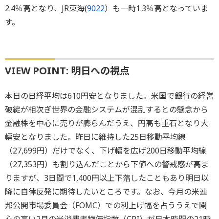
2.4％高となり、JR東海(
9022
）も一時1.3％高となっていま
す。
VIEW POINT: 明日への視点
本日の日経平均は610円安となりました。米国で銀行の経営
破綻が相次ぎ世界の金融システムが混乱するとの懸念から
金融株を中心に売りが膨らんだうえ、円高も重石となり大
幅安となりました。昨日に維持した25日移動平均線
（27,699円）だけでなく、下げ幅を広げ200日移動平均線
（27,353円）も割り込んだことから下値への警戒感が高ま
りますが、3日間で1,400円以上下落したこともあり明日以
降に自律反発に期待したいところです。なお、今月の米連
邦公開市場委員会（FOMC）での利上げ幅を占ううえで関