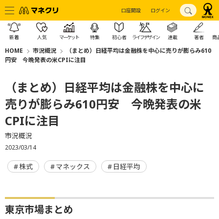
口座開設
ログイン
新着
人気
マーケット
特集
初心者
ライフデザイン
連載
著者
商
HOME
市況概況
（まとめ）日経平均は金融株を中心に売りが膨らみ610
円安 今晩発表の米CPIに注目
（まとめ）日経平均は金融株を中心に
売りが膨らみ610円安 今晩発表の米
CPIに注目
市況概況
2023/03/14
株式
マネックス
日経平均
東京市場まとめ