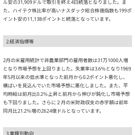
ル安の31,909ドルで取引を終え4日続落となりました。ま
た、ハイテク株比率が高いナスダック総合株価指数も199ポ
イント安の11,138ポイントと続落となっています。
2.経済指標等
2月の米雇用統計で非農業部門の雇用者数は31万1000人増
となり市場予想を上回りました。失業率は3.6％となり1969
年5月以来の低水準となった前月から0.2ポイント悪化し、
横ばいを見込んでいた市場予想に悪化しました。また、平
均時給は前月比0.2％上昇と前月から伸びが鈍化し市場予想
も下回りました。さらに２月の米財政収支の赤字額は前年
同月比21.2％増の2624億ドルとなっています。
3.業種別動向