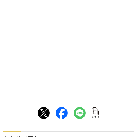
ｱﾝｹｰﾄ