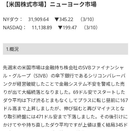
【米国株式市場】ニューヨーク市場
NYダウ： 31,909.64 ▼345.22 （3/10）
NASDAQ： 11,138.89 ▼199.47 （3/10）
1.概況
先週末の米国市場は金融持ち株会社のSVBファイナンシャ
ル・グループ（SIVB）の傘下銀行であるシリコンバレーバ
ンクが経営破綻したことで金融システム不安を警戒した売
りが出て大幅続落となりました。69ドル安でスタートした
ダウ平均は下げ渋るとまもなくしてプラスに転じ昼前に167
ドル高まで上昇しましたが、伸び悩むと再びマイナスとな
り取引終盤には471ドル安まで下落しました。その後引けに
かけてやや持ち直したダウ平均ですが上値は重く結局345ド