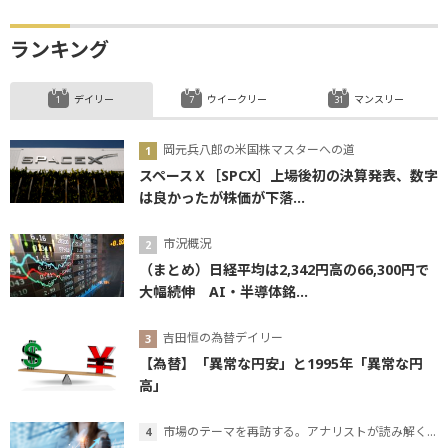
ランキング
デイリー
ウイークリー
マンスリー
岡元兵八郎の米国株マスターへの道
スペースＸ［SPCX］上場後初の決算発表、数字
は良かったが株価が下落...
市況概況
（まとめ）日経平均は2,342円高の66,300円で
大幅続伸 AI・半導体銘...
吉田恒の為替デイリー
【為替】「異常な円安」と1995年「異常な円
高」
市場のテーマを再訪する。アナリストが読み解くテーマの本質