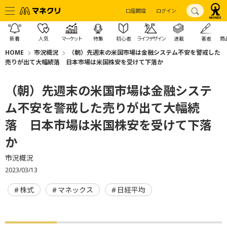
口座開設
ログイン
新着
人気
マーケット
特集
初心者
ライフデザイン
連載
著者
商
HOME
市況概況
（朝）先週末の米国市場は金融システム不安を警戒した
売りが出て大幅続落 日本市場は米国株安を受けて下落か
（朝）先週末の米国市場は金融システ
ム不安を警戒した売りが出て大幅続
落 日本市場は米国株安を受けて下落
か
市況概況
2023/03/13
株式
マネックス
日経平均