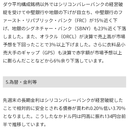
ダウ平均構成銘柄以外ではシリコンバレーバンクの経営破
綻を受けて中堅銀行や地銀の下げが目立ち、中堅銀行のフ
ァースト・リパブリック・バンク（FRC）が15％近く下
げ、地銀のシグネチャー・バンク（SBNY）も23％近く下落
しました。また、オラクル（ORCL）が決算で売上高が市場
予想を下回ったことで3％以上下げました。さらに衣料品小
売大手のギャップ（GPS）も決算で赤字額が市場予想以上
に膨らんだことなどから6％余り下落しています。
5.為替・金利等
先週末の長期金利はシリコンバレーバンクが経営破綻した
ことで相対的に安全とされる債券が買われ0.20％低い3.70％
となりました。こうしたなかドル円は円高に振れ134円台前
半で推移しています。