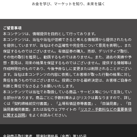
お金を学び、マーケットを知り、未来を描く
ご留意事項
本コンテンツは、情報提供を目的として行っております。
本コンテンツは、当社や当社が信頼できると考える情報源から提供されたもの
を提供していますが、当社はその正確性や完全性について意見を表明し、また
保証するものではございません。有価証券の購入、売却、デリバティブ取引、
その他の取引を推奨し、勧誘するものではありません。また、過去の実績や予
想・意見は、将来の結果を保証するものではございません。提供する情報等は
作成時現在のものであり、今後予告なしに変更または削除されることがござい
ます。当社は本コンテンツの内容に依拠してお客様が取った行動の結果に対し
責任を負うものではございません。投資にかかる最終決定は、お客様ご自身の
判断と責任でなさるようお願いいたします。
本コンテンツでは当社でお取扱している商品・サービス等について言及してい
る部分があります。商品ごとに手数料等およびリスクは異なりますので、詳し
くは「契約締結前交付書面」、「上場有価証券等書面」、「目論見書」、「目
論見書補完書面」または当社ウェブサイトの「
リスク・手数料などの重要事項
に関する説明
」をよくお読みください。
金融商品取引業者 関東財務局長（金商）第165号