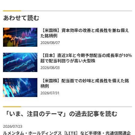
あわせて読む
【米国株】資本効率の改善と成長性を兼ね備え
た銘柄例
2026/08/07
【日本】直近3年と今期予想配当の成長率が10％
超で配当利回りが高い大型株
2026/08/03
【米国株】配当面での妙味と成長性を備えた銘
柄例
2026/07/31
「いま、注目のテーマ」の過去記事を読む
2026/07/23
ルメンタム・ホールディングス［LITE］など半導体・光通信関連企