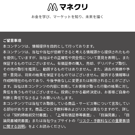
お金を学び、マーケットを知り、未来を描く
ご留意事項
本コンテンツは、情報提供を目的として行っております。
本コンテンツは、当社や当社が信頼できると考える情報源から提供されたもの
を提供していますが、当社はその正確性や完全性について意見を表明し、また
保証するものではございません。有価証券の購入、売却、デリバティブ取引、
その他の取引を推奨し、勧誘するものではありません。また、過去の実績や予
想・意見は、将来の結果を保証するものではございません。提供する情報等は
作成時現在のものであり、今後予告なしに変更または削除されることがござい
ます。当社は本コンテンツの内容に依拠してお客様が取った行動の結果に対し
責任を負うものではございません。投資にかかる最終決定は、お客様ご自身の
判断と責任でなさるようお願いいたします。
本コンテンツでは当社でお取扱している商品・サービス等について言及してい
る部分があります。商品ごとに手数料等およびリスクは異なりますので、詳し
くは「契約締結前交付書面」、「上場有価証券等書面」、「目論見書」、「目
論見書補完書面」または当社ウェブサイトの「
リスク・手数料などの重要事項
に関する説明
」をよくお読みください。