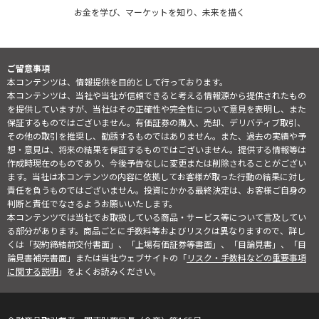
お金を学び、マーケットを知り、未来を描く
ご留意事項
本コンテンツは、情報提供を目的として行っております。
本コンテンツは、当社や当社が信頼できると考える情報源から提供されたもの
を提供していますが、当社はその正確性や完全性について意見を表明し、また
保証するものではございません。有価証券の購入、売却、デリバティブ取引、
その他の取引を推奨し、勧誘するものではありません。また、過去の実績や予
想・意見は、将来の結果を保証するものではございません。提供する情報等は
作成時現在のものであり、今後予告なしに変更または削除されることがござい
ます。当社は本コンテンツの内容に依拠してお客様が取った行動の結果に対し
責任を負うものではございません。投資にかかる最終決定は、お客様ご自身の
判断と責任でなさるようお願いいたします。
本コンテンツでは当社でお取扱している商品・サービス等について言及してい
る部分があります。商品ごとに手数料等およびリスクは異なりますので、詳し
くは「契約締結前交付書面」、「上場有価証券等書面」、「目論見書」、「目
論見書補完書面」または当社ウェブサイトの「
リスク・手数料などの重要事項
に関する説明
」をよくお読みください。