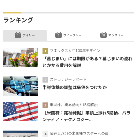
ランキング
デイリー
ウイークリー
マンスリー
マネックス人生100年デザイン
「墓じまい」には期限がある？墓じまいの流れ
とかかる費用を解説
ストラテジーレポート
半導体株の調整は底値をつけたか
米国株、業界動向と銘柄解説
【米国株：銘柄発掘】業績上振れ5銘柄、パラ
ンティア・テクノロジー...
岡元兵八郎の米国株マスターへの道