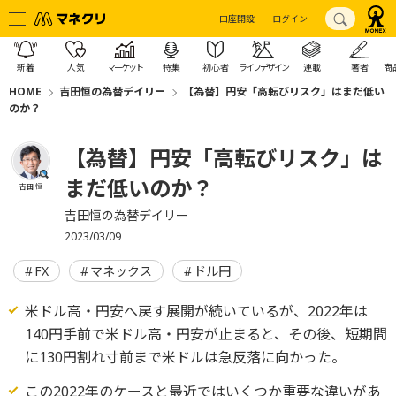
口座開設
ログイン
新着
人気
マーケット
特集
初心者
ライフデザイン
連載
著者
商
HOME
吉田恒の為替デイリー
【為替】円安「高転びリスク」はまだ低い
のか？
【為替】円安「高転びリスク」は
まだ低いのか？
吉田 恒
吉田恒の為替デイリー
2023/03/09
FX
マネックス
ドル円
米ドル高・円安へ戻す展開が続いているが、2022年は
140円手前で米ドル高・円安が止まると、その後、短期間
に130円割れ寸前まで米ドルは急反落に向かった。
この2022年のケースと最近ではいくつか重要な違いがあ