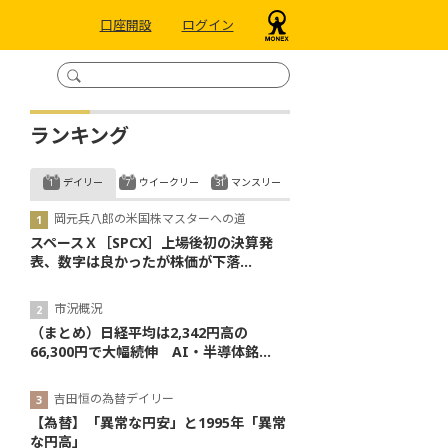
口座開設
ログイン
ランキング
デイリー
ウイークリー
マンスリー
岡元兵八郎の米国株マスターへの道
スペースＸ［SPCX］上場後初の決算発
表、数字は良かったが株価が下落...
市況概況
（まとめ）日経平均は2,342円高の
66,300円で大幅続伸 AI・半導体銘...
吉田恒の為替デイリー
【為替】「異常な円安」と1995年「異常
な円高」