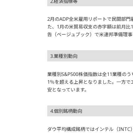
2.経済指標等
2月のADP全米雇用リポートで民間部門
た、1月の米貿易収支の赤字額は前月比1
告（ベージュブック）で米連邦準備理事
3.業種別動向
業種別S&P500株価指数は全11業種
1％を超える上昇となりました。一方で
安となっています。
4.個別銘柄動向
ダウ平均構成銘柄ではインテル（INTC