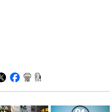
印刷
ｱﾝｹｰﾄ