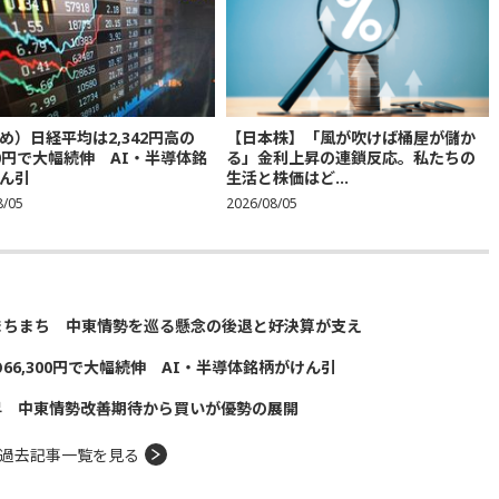
め）日経平均は2,342円高の
【日本株】「風が吹けば桶屋が儲か
300円で大幅続伸 AI・半導体銘
る」金利上昇の連鎖反応。私たちの
ん引
生活と株価はど...
8/05
2026/08/05
まちまち 中東情勢を巡る懸念の後退と好決算が支え
の66,300円で大幅続伸 AI・半導体銘柄がけん引
昇 中東情勢改善期待から買いが優勢の展開
過去記事一覧を見る