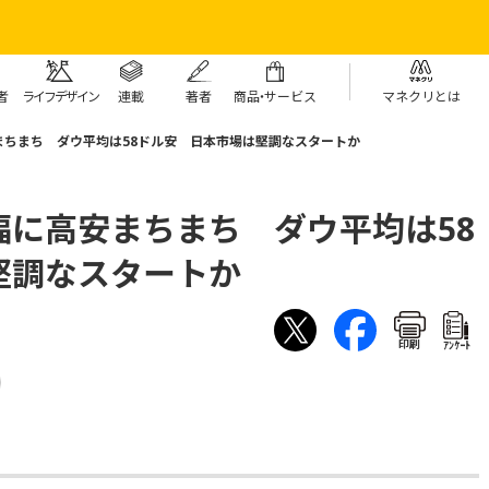
者
ライフデザイン
連載
著者
商
品・
サービス
マネクリとは
まちまち ダウ平均は58ドル安 日本市場は堅調なスタートか
幅に高安まちまち ダウ平均は58
堅調なスタートか
印刷
ｱﾝｹｰﾄ