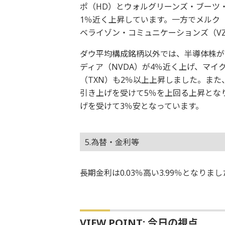
ポ（HD）とウォルグリーンズ・ブーツ
1％近く上昇しています。一方でメルク（
ベライゾン・コミュニケーションズ（V
ダウ平均構成銘柄以外では、半導体株が
ディア（NVDA）が4％近く上げ、マ
（TXN）も2％以上上昇しました。ま
引き上げを受けて5％を上回る上昇とな
げを受けて3％安となっています。
5.為替・金利等
長期金利は0.03％高い3.99％となり
VIEW POINT: 今日の視点