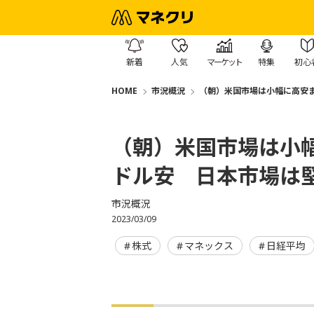
新着
人気
マーケット
特集
初心
HOME
市況概況
（朝）米国市場は小幅に高安
（朝）米国市場は小
ドル安 日本市場は
市況概況
2023/03/09
株式
マネックス
日経平均