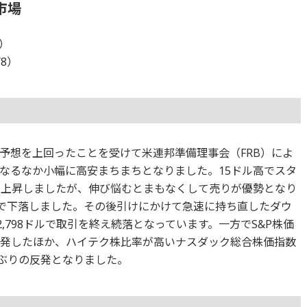
市場
8）
/8）
場予想を上回ったことを受けて米連邦準備理事会（FRB）によ
なるなか小幅に高安まちまちとなりました。15ドル高でスタ
で上昇しましたが、伸び悩むとまもなくして売りが優勢となり
まで下落しました。その後引けにかけて急速に持ち直したダウ
,798ドルで取引を終え続落となっています。一方でS&P株価
と反発したほか、ハイテク株比率が高いナスダック総合株価指数
3日ぶりの反発となりました。