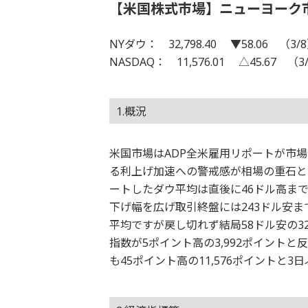
【米国株式市場】ニューヨーク
NYダウ： 32,798.40 ▼58.06 （3/
NASDAQ： 11,576.01 △45.67 （3
1.概況
米国市場はADP全米雇用リポートが市
る利上げ加速への警戒感が相場の重石と
ートしたダウ平均は直後に46ドル高ま
下げ幅を広げ取引終盤には243ドル安
平均ですが戻し切れず結局58ドル安の32
指数が5ポイント高の3,992ポイント
も45ポイント高の11,576ポイントと