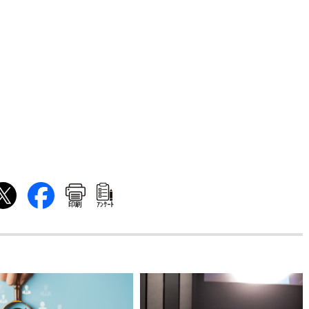
印刷
ｱﾝｹｰﾄ