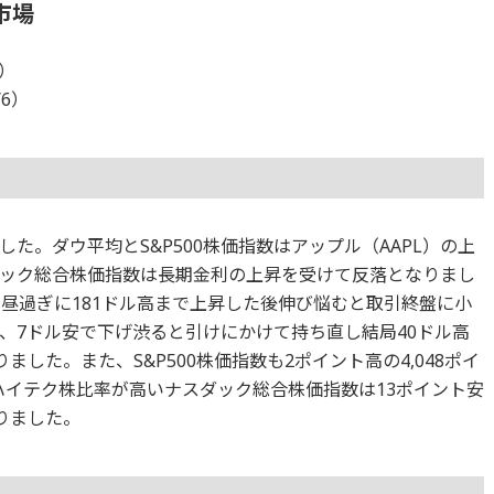
市場
6）
/6）
た。ダウ平均とS&P500株価指数はアップル（AAPL）の上
ック総合株価指数は長期金利の上昇を受けて反落となりまし
は昼過ぎに181ドル高まで上昇した後伸び悩むと取引終盤に小
、7ドル安で下げ渋ると引けにかけて持ち直し結局40ドル高
りました。また、S&P500株価指数も2ポイント高の4,048ポイ
ハイテク株比率が高いナスダック総合株価指数は13ポイント安
なりました。