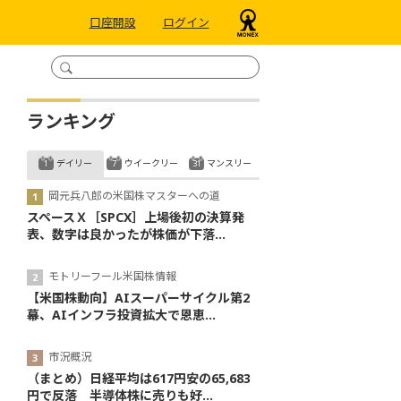
口座開設
ログイン
ランキング
デイリー
ウイークリー
マンスリー
岡元兵八郎の米国株マスターへの道
スペースＸ［SPCX］上場後初の決算発
表、数字は良かったが株価が下落...
モトリーフール米国株情報
【米国株動向】AIスーパーサイクル第2
幕、AIインフラ投資拡大で恩恵...
市況概況
（まとめ）日経平均は617円安の65,683
円で反落 半導体株に売りも好...