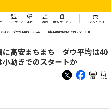
者
ライフデザイン
連載
著者
商
品・
サービス
マネクリとは
まちまち ダウ平均は40ドル高 日本市場は小動きでのスタートか
幅に高安まちまち ダウ平均は40
小動きでのスタートか
印刷
ｱﾝｹｰﾄ