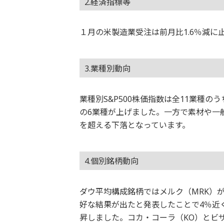
2.経済指標等
１月の米製造業受注は前月比1.6％減に
3.業種別動向
業種別S&P500株価指数は全11業種
の6業種が上げました。一方で素材や一
を超える下落となっています。
4.個別銘柄動向
ダウ平均構成銘柄ではメルク（MRK）
好な結果が出たと発表したことで4％近
昇しました。コカ・コーラ（KO）とビザ