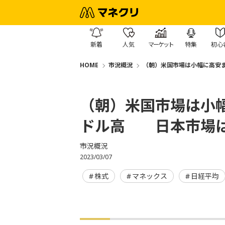
新着
人気
マーケット
特集
初心
HOME
市況概況
（朝）米国市場は小幅に高安
（朝）米国市場は小
ドル高 日本市場は
市況概況
2023/03/07
株式
マネックス
日経平均