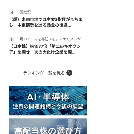
市況概況
（朝）米国市場では主要3指数がまちま
ち 中東情勢を巡る懸念の後退...
市場のテーマを再訪する。アナリストが読み解くテーマの本質
【日本株】株価77倍「第二のキオクシ
ア」を探せ！次の大化け企業を探...
ランキング一覧を見る