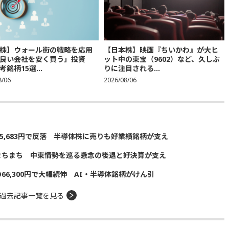
株】ウォール街の戦略を応用
【日本株】映画『ちいかわ』が大ヒ
良い会社を安く買う」投資
ット中の東宝（9602）など、久しぶ
銘柄15選...
りに注目される...
8/06
2026/08/06
5,683円で反落 半導体株に売りも好業績銘柄が支え
まちまち 中東情勢を巡る懸念の後退と好決算が支え
の66,300円で大幅続伸 AI・半導体銘柄がけん引
過去記事一覧を見る