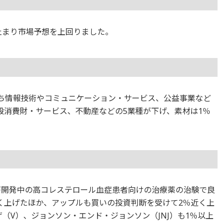
止まり市場予想を上回りました。
のうち情報技術やコミュニケーション・サービス、公益事業など
般消費財・サービス、不動産などの5業種が下げ、素材は1％
が開発中の高コレステロール血症患者向けの治療薬の治験で良
く上げたほか、アップルも買いの投資判断を受けて2％近く上
（V）、ジョンソン・エンド・ジョンソン（JNJ）も1％以上