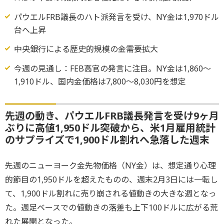
パウエルFRB議長のハト派発言を受け、NY金は1,970ドル
台へ上昇
中央銀行による歴史的規模の金需要拡大
今週の見通し：FEB高官の発言に注目。NY金は1,860～
1,910ドル、国内金価格は7,800～8,030円を想定
先週の動き、パウエルFRB議長発言を受け9ヶ月
ぶりに高値1,950ドル突破から、米1月雇用統計
のサプライズで1,900ドル割れへ急落した週末
先週のニューヨーク金先物価格（NY金）は、想定通り心理
的節目の1,950ドルを超えたものの、週末2月3日には一転し
て、1,900ドル割れに売り崩される値動きの大きな週となっ
た。週足ベースでの値動きの落差も上下100ドルに広がる荒
れた展開となった。