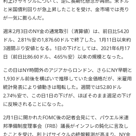
利上げサイクルについて、逆に長期化懸念が再燃。米ドル
と米国債利回りが急上昇したことを受け、金市場では売り
が一気に膨らんだ。
週末2月3日のNY金の通常取引（清算値）は、前日比54.20
ドル、2.81％安の1,876.60ドルで終了した。1月11日以来約
3週間ぶり安値となる。1日の下げとしては、2021年6月17
日（前日比86.60ドル、4.65％安）以来の規模となった。
この日はNY時間外のアジアからロンドン、さらにNY早朝と
1,930ドル前後を横ばいで推移していた金価格だが、米雇用
統計発表により値動きは暗転した。週間では52.80ドル
2.74％安で、この日1日の下げが、ほぼそのまま週足の下げ
に反映されることになった。
2月1日に開かれたFOMC後の記者会見にて、パウエル米連
邦準備制度理事会（FRB）議長がインフレの鈍化に言及し
たことを受け、利上げサイクルの終盤観測が高まり、NY金