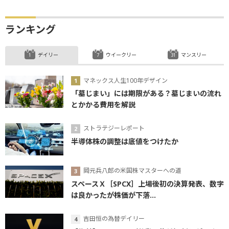
ランキング
デイリー
ウイークリー
マンスリー
マネックス人生100年デザイン
「墓じまい」には期限がある？墓じまいの流れ
とかかる費用を解説
ストラテジーレポート
半導体株の調整は底値をつけたか
岡元兵八郎の米国株マスターへの道
スペースＸ［SPCX］上場後初の決算発表、数字
は良かったが株価が下落...
吉田恒の為替デイリー