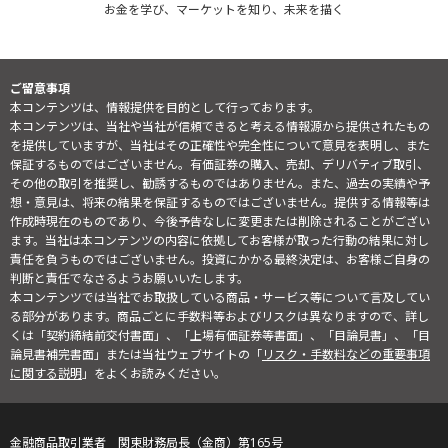
お金を学び、マーケットを知り、未来を描く
ご留意事項
本コンテンツは、情報提供を目的として行っております。
本コンテンツは、当社や当社が信頼できると考える情報源から提供されたもの
を提供していますが、当社はその正確性や完全性について意見を表明し、また
保証するものではございません。有価証券の購入、売却、デリバティブ取引、
その他の取引を推奨し、勧誘するものではありません。また、過去の実績や予
想・意見は、将来の結果を保証するものではございません。提供する情報等は
作成時現在のものであり、今後予告なしに変更または削除されることがござい
ます。当社は本コンテンツの内容に依拠してお客様が取った行動の結果に対し
責任を負うものではございません。投資にかかる最終決定は、お客様ご自身の
判断と責任でなさるようお願いいたします。
本コンテンツでは当社でお取扱している商品・サービス等について言及してい
る部分があります。商品ごとに手数料等およびリスクは異なりますので、詳し
くは「契約締結前交付書面」、「上場有価証券等書面」、「目論見書」、「目
論見書補完書面」または当社ウェブサイトの「
リスク・手数料などの重要事項
に関する説明
」をよくお読みください。
金融商品取引業者 関東財務局長（金商）第165号