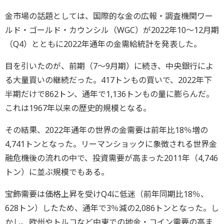
金市場の話題としては、国際的な金の広報・調査機関ワー
ルド・ゴールド・カウンシル（WGC）が2022年10～12月期
（Q4）とともに2022年通年の金需給統計を発表した。
目を引いたのが、前期（7～9月期）に続き、中央銀行によ
る大量買いの継続だった。417トンもの買いで、2022年下
半期だけで862トン、通年で1,136トンもの量に膨らんだ。
これは1967年以来の歴史的規模となる。
その結果、2022年通年の世界の金需要は前年比18％増の
4,741トンとなった。リーマンショックに象徴される世界金
融危機後の流れの中で、投資需要が高まった2011年（4,746
トン）に並ぶ規模でもある。
宝飾需要は価格上昇を受けQ4に低迷（前年同期比18％、
628トン）したため、通年で3％減の2,086トンとなった。し
かし、欧州やトルコなど中東での地金・コイン需要の高ま