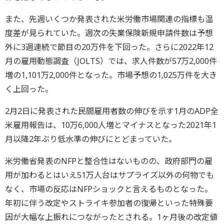
また、先週いくつか発表された米労働市場関連の指標も温
度差が見られていた。週次の失業保険新規申請件数は予想
外に3週連続で節目の20万件を下回った。さらに2022年12
月の雇用動態調査（JOLTS）では、求人件数が57万2,000件
増の1,101万2,000件となった。市場予想の1,025万件を大き
く上回った。
2月2日に発表された民間雇用者数の伸びを示す1月のADP全
米雇用報告は、10万6,000人増とマイナスとなった2021年1
月以降2年ぶり低水準の伸びにとどまっていた。
米労働省発表のNFPと整合性はないものの、政府部門の雇
用が加わるとはいえ51万人台はサプライズ以外の何物でも
なく、市場の反応はNFPショックと言えるものとなった。
年初に伴う改定やストライキ参加者の復帰といった特殊要
因が大幅な上振れにつながったとされる。1ヶ月後の改定値