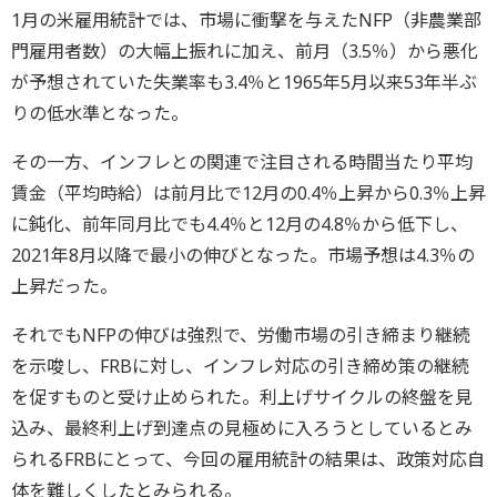
1月の米雇用統計では、市場に衝撃を与えたNFP（非農業部
門雇用者数）の大幅上振れに加え、前月（3.5％）から悪化
が予想されていた失業率も3.4％と1965年5月以来53年半ぶ
りの低水準となった。
その一方、インフレとの関連で注目される時間当たり平均
賃金（平均時給）は前月比で12月の0.4％上昇から0.3％上昇
に鈍化、前年同月比でも4.4％と12月の4.8％から低下し、
2021年8月以降で最小の伸びとなった。市場予想は4.3％の
上昇だった。
それでもNFPの伸びは強烈で、労働市場の引き締まり継続
を示唆し、FRBに対し、インフレ対応の引き締め策の継続
を促すものと受け止められた。利上げサイクルの終盤を見
込み、最終利上げ到達点の見極めに入ろうとしているとみ
られるFRBにとって、今回の雇用統計の結果は、政策対応自
体を難しくしたとみられる。