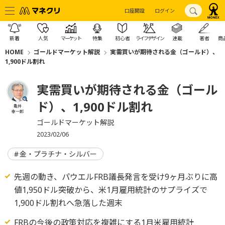
口座開設
ログイン
新着
人気
マーケット
特集
初心者
ライフデザイン
連載
著者
商
HOME
ゴールドマーケット解説
実需買いが期待される金（ゴールド）、
1,900ドル割れ
実需買いが期待される金（ゴール
ド）、1,900ドル割れ
亀井
幸一郎
ゴールドマーケット解説
2023/02/06
金・プラチナ・シルバー
先週の動き、パウエルFRB議長発言を受け9ヶ月ぶりに高
値1,950ドル突破から、米1月雇用統計のサプライズで
1,900ドル割れへ急落した週末
FRBの今後の政策対応を複雑にする1月米雇用統計