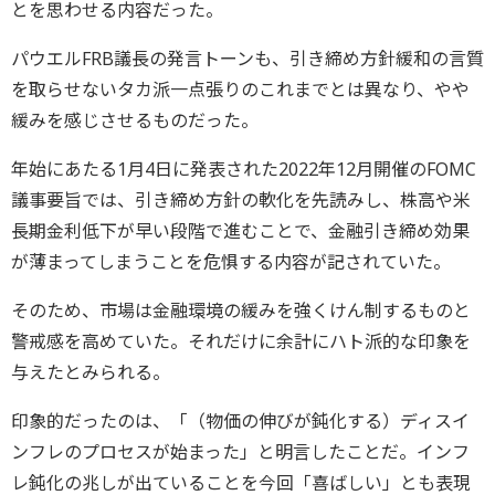
とを思わせる内容だった。
パウエルFRB議長の発言トーンも、引き締め方針緩和の言質
を取らせないタカ派一点張りのこれまでとは異なり、やや
緩みを感じさせるものだった。
年始にあたる1月4日に発表された2022年12月開催のFOMC
議事要旨では、引き締め方針の軟化を先読みし、株高や米
長期金利低下が早い段階で進むことで、金融引き締め効果
が薄まってしまうことを危惧する内容が記されていた。
そのため、市場は金融環境の緩みを強くけん制するものと
警戒感を高めていた。それだけに余計にハト派的な印象を
与えたとみられる。
印象的だったのは、「（物価の伸びが鈍化する）ディスイ
ンフレのプロセスが始まった」と明言したことだ。インフ
レ鈍化の兆しが出ていることを今回「喜ばしい」とも表現