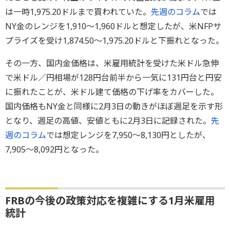
は一時1,975.20ドルまで買われていた。
先週のコラム
では
NY金のレンジを1,910～1,960ドルと想定したが、米NFPサ
プライズを受け1,874.50～1,975.20ドルと下振れとなった。
その一方、国内金価格は、米雇用統計を受けた米ドル急伸
で米ドル／円相場が128円台前半から一気に131円台と円安
に振れたことが、米ドル建て価格の下げ率をカバーした。
国内価格もNY金と同様に2月3日の動きがほぼ週足を示す形
となり、週足の高値、安値ともに2月3日に記録された。
先
週のコラム
では想定レンジを7,950～8,130円としたが、
7,905～8,092円となった。
FRBの今後の政策対応を複雑にする1月米雇用
統計