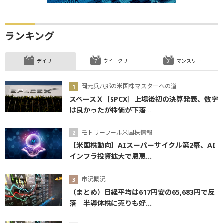
ランキング
デイリー
ウイークリー
マンスリー
岡元兵八郎の米国株マスターへの道
スペースＸ［SPCX］上場後初の決算発表、数字
は良かったが株価が下落...
モトリーフール米国株情報
【米国株動向】AIスーパーサイクル第2幕、AI
インフラ投資拡大で恩恵...
市況概況
（まとめ）日経平均は617円安の65,683円で反
落 半導体株に売りも好...