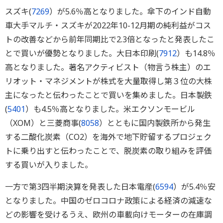
スズキ(
7269
）が5.6％高となりました。傘下のインド自動
車大手マルチ・スズキが2022年10-12月期の純利益がコス
トの改善などから前年同期比で2.3倍となったと発表したこ
とで買いが優勢となりました。大日本印刷(
7912
）も14.8％
高となりました。著名アクティビスト（物言う株主）のエ
リオット・マネジメントが株式を大量取得し第３位の大株
主になったと伝わったことで買いを集めました。日本製鉄
(
5401
）も4.5％高となりました。米エクソンモービル
（XOM）と三菱商事(
8058
）とともに国内製鉄所から発生
する二酸化炭素（CO2）を海外で地下貯留するプロジェク
トに乗り出すと伝わったことで、脱炭素の取り組みを評価
する買いが入りました。
一方で第3四半期決算を発表した日本電産(
6594
）が5.4％安
となりました。中国のゼロコロナ政策による経済の減速な
どの影響を受けるうえ、欧州の車載向けモーターの在庫調