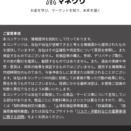
お金を学び、マーケットを知り、未来を描く
ご留意事項
本コンテンツは、情報提供を目的として行っております。
本コンテンツは、当社や当社が信頼できると考える情報源から提供されたもの
を提供していますが、当社はその正確性や完全性について意見を表明し、また
保証するものではございません。有価証券の購入、売却、デリバティブ取引、
その他の取引を推奨し、勧誘するものではありません。また、過去の実績や予
想・意見は、将来の結果を保証するものではございません。提供する情報等は
作成時現在のものであり、今後予告なしに変更または削除されることがござい
ます。当社は本コンテンツの内容に依拠してお客様が取った行動の結果に対し
責任を負うものではございません。投資にかかる最終決定は、お客様ご自身の
判断と責任でなさるようお願いいたします。
本コンテンツでは当社でお取扱している商品・サービス等について言及してい
る部分があります。商品ごとに手数料等およびリスクは異なりますので、詳し
くは「契約締結前交付書面」、「上場有価証券等書面」、「目論見書」、「目
論見書補完書面」または当社ウェブサイトの「
リスク・手数料などの重要事項
に関する説明
」をよくお読みください。