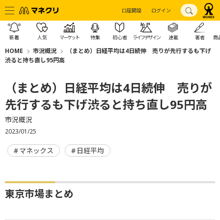
口座開設
ログイン
新着
人気
マーケット
特集
初心者
ライフデザイン
連載
著者
商
HOME
市況概況
（まとめ）日経平均は4日続伸 売りが先行するも下げ
渋ると持ち直し95円高
（まとめ）日経平均は4日続伸 売りが
先行するも下げ渋ると持ち直し95円高
市況概況
2023/01/25
マネックス
日経平均
東京市場まとめ