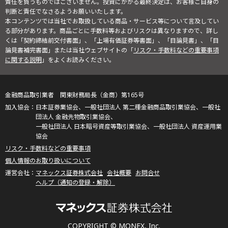
責任を負うものではございません。投資にかかる最終決定は、お客様ご自身の
判断と責任でなさるようお願いいたします。
本コンテンツでは当社でお取扱している商品・サービス等について言及してい
る部分があります。商品ごとに手数料等およびリスクは異なりますので、詳し
くは「契約締結前交付書面」、「上場有価証券等書面」、「目論見書」、「目
論見書補完書面」または当社ウェブサイトの「
リスク・手数料などの重要事項
に関する説明
」をよくお読みください。
金融商品取引業者 関東財務局長（金商）第165号
日本証券業協会、一般社団法人 第二種金融商品取引業協会、一般社
団法人 金融先物取引業協会、
一般社団法人 日本暗号資産等取引業協会、一般社団法人 資産運用業
協会
リスク・手数料などの重要事項
個人情報のお取り扱いについて
マネックス証券株式会社
会社概要
お問合せ
ヘルプ（通知の登録・解除）
COPYRIGHT © MONEX, Inc.