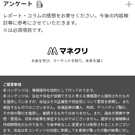
アンケート
レポート・コラムの感想をお寄せください。今後の内容検
討等に参考にさせていただきます。
※は必須項目です。
お金を学び、マーケットを知り、未来を描く
ご留意事項
本コンテンツは、情報提供を目的として行っております。
本コンテンツは、当社や当社が信頼できると考える情報源から提供されたもの
を提供していますが、当社はその正確性や完全性について意見を表明し、また
保証するものではございません。有価証券の購入、売却、デリバティブ取引、
その他の取引を推奨し、勧誘するものではありません。また、過去の実績や予
想・意見は、将来の結果を保証するものではございません。提供する情報等は
作成時現在のものであり、今後予告なしに変更または削除されることがござい
ます。当社は本コンテンツの内容に依拠してお客様が取った行動の結果に対し