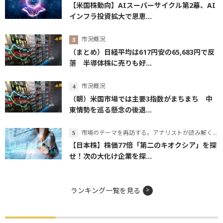
【米国株動向】AIスーパーサイクル第2幕、AI
インフラ投資拡大で恩恵...
市況概況
（まとめ）日経平均は617円安の65,683円で反
落 半導体株に売りも好...
市況概況
（朝）米国市場では主要3指数がまちまち 中
東情勢を巡る懸念の後退...
市場のテーマを再訪する。アナリストが読み解くテーマの本質
【日本株】株価77倍「第二のキオクシア」を探
せ！次の大化け企業を探...
ランキング一覧を見る