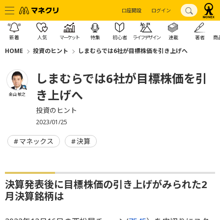
口座開設
ログイン
新着
人気
マーケット
特集
初心者
ライフデザイン
連載
著者
商
HOME
投資のヒント
しまむらでは6社が目標株価を引き上げへ
しまむらでは6社が目標株価を引
き上げへ
金山 敏之
投資のヒント
2023/01/25
マネックス
決算
決算発表後に目標株価の引き上げがみられた2
月決算銘柄は