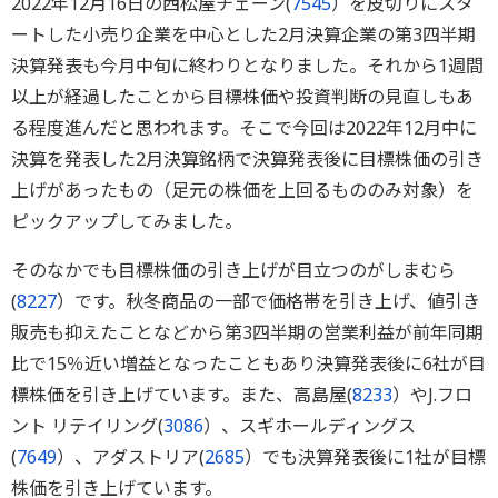
2022年12月16日の西松屋チェーン(
7545
）を皮切りにスタ
ートした小売り企業を中心とした2月決算企業の第3四半期
決算発表も今月中旬に終わりとなりました。それから1週間
以上が経過したことから目標株価や投資判断の見直しもあ
る程度進んだと思われます。そこで今回は2022年12月中に
決算を発表した2月決算銘柄で決算発表後に目標株価の引き
上げがあったもの（足元の株価を上回るもののみ対象）を
ピックアップしてみました。
そのなかでも目標株価の引き上げが目立つのがしまむら
(
8227
）です。秋冬商品の一部で価格帯を引き上げ、値引き
販売も抑えたことなどから第3四半期の営業利益が前年同期
比で15％近い増益となったこともあり決算発表後に6社が目
標株価を引き上げています。また、高島屋(
8233
）やJ.フロ
ント リテイリング(
3086
）、スギホールディングス
(
7649
）、アダストリア(
2685
）でも決算発表後に1社が目標
株価を引き上げています。