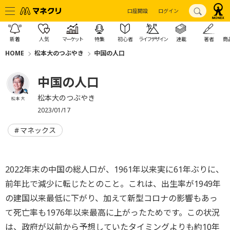
口座開設
ログイン
新着
人気
マーケット
特集
初心者
ライフデザイン
連載
著者
商
HOME
松本大のつぶやき
中国の人口
中国の人口
松本大のつぶやき
松本 大
2023/01/17
マネックス
2022年末の中国の総人口が、1961年以来実に61年ぶりに、
前年比で減少に転じたとのこと。これは、出生率が1949年
の建国以来最低に下がり、加えて新型コロナの影響もあっ
て死亡率も1976年以来最高に上がったためです。この状況
は、政府が以前から予想していたタイミングよりも約10年