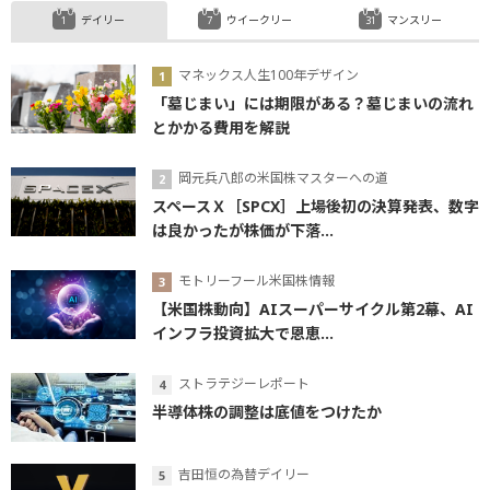
デイリー
ウイークリー
マンスリー
マネックス人生100年デザイン
「墓じまい」には期限がある？墓じまいの流れ
とかかる費用を解説
岡元兵八郎の米国株マスターへの道
スペースＸ［SPCX］上場後初の決算発表、数字
は良かったが株価が下落...
モトリーフール米国株情報
【米国株動向】AIスーパーサイクル第2幕、AI
インフラ投資拡大で恩恵...
ストラテジーレポート
半導体株の調整は底値をつけたか
吉田恒の為替デイリー