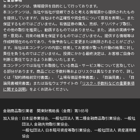
ご留意事項
本コンテンツは、情報提供を目的として行っております。
本コンテンツは、当社や当社が信頼できると考える情報源から提供されたもの
を提供していますが、当社はその正確性や完全性について意見を表明し、また
保証するものではございません。有価証券の購入、売却、デリバティブ取引、
その他の取引を推奨し、勧誘するものではありません。また、過去の実績や予
想・意見は、将来の結果を保証するものではございません。提供する情報等は
作成時現在のものであり、今後予告なしに変更または削除されることがござい
ます。当社は本コンテンツの内容に依拠してお客様が取った行動の結果に対し
責任を負うものではございません。投資にかかる最終決定は、お客様ご自身の
判断と責任でなさるようお願いいたします。
本コンテンツでは当社でお取扱している商品・サービス等について言及してい
る部分があります。商品ごとに手数料等およびリスクは異なりますので、詳し
くは「契約締結前交付書面」、「上場有価証券等書面」、「目論見書」、「目
論見書補完書面」または当社ウェブサイトの「
リスク・手数料などの重要事項
に関する説明
」をよくお読みください。
金融商品取引業者 関東財務局長（金商）第165号
日本証券業協会、一般社団法人 第二種金融商品取引業協会、一般社
団法人 金融先物取引業協会、
一般社団法人 日本暗号資産等取引業協会、一般社団法人 資産運用業
協会