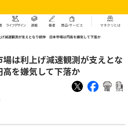
者
ライフデザイン
連載
著者
商
品・
サービス
マネクリとは
上げ減速観測が支えとなり続伸 日本市場は円高を嫌気して下落か
市場は利上げ減速観測が支えとな
円高を嫌気して下落か
印刷
ｱﾝｹｰﾄ