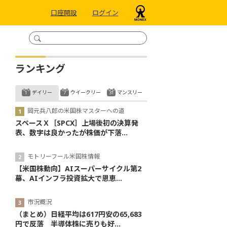
口座開設
ログイン
ランキング
デイリー
ウイークリー
マンスリー
岡元兵八郎の米国株マスターへの道
スペースＸ［SPCX］上場後初の決算発
表、数字は良かったが株価が下落...
モトリーフール米国株情報
【米国株動向】AIスーパーサイクル第2
幕、AIインフラ投資拡大で恩恵...
市況概況
（まとめ）日経平均は617円安の65,683
円で反落 半導体株に売りも好...