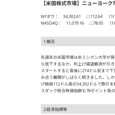
【米国株式市場】ニューヨーク
NYダウ： 34,302.61 △112.64 （1/
NASDAQ： 11,079.16 △78.05 （1
1.概況
先週末の米国市場は米ミシガン大学が発
ら低下するなか、利上げ減速観測が引き
スタートすると直後に274ドル安まで
み合う展開がしばらく続きました。しか
げ結局112ドル高の34,302ドルで取
スダック総合株価指数も78ポイント高の1
2.経済指標等