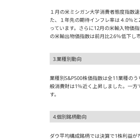
１月の米ミシガン大学消費者態度指数速
た、１年先の期待インフレ率は４.0％と20
っています。さらに12月の米輸入物価指
の米輸出物価指数は前月比2.6％低下し
3.業種別動向
業種別S&P500株価指数は全11業種
般消費財は1％近く上昇しました。一方
す。
4.個別銘柄動向
ダウ平均構成銘柄では決算で1株利益が市