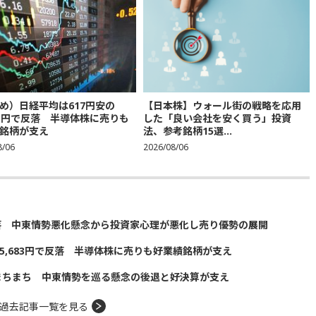
め）日経平均は617円安の
【日本株】ウォール街の戦略を応用
683円で反落 半導体株に売りも
した「良い会社を安く買う」投資
銘柄が支え
法、参考銘柄15選...
8/06
2026/08/06
落 中東情勢悪化懸念から投資家心理が悪化し売り優勢の展開
5,683円で反落 半導体株に売りも好業績銘柄が支え
まちまち 中東情勢を巡る懸念の後退と好決算が支え
過去記事一覧を見る