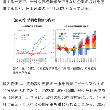
迫する一方で、十分な価格転嫁ができない企業の収益を圧
迫するなど、日本経済の下押し材料となっている。
【図表2】消費者物価の内訳
出所：左／CEICより丸紅経済研究所作成 右／総務省より丸紅経
済研究所作成
輸入物価は、資源高や円安の一服を背景にピークアウトの
兆候がみられており、2023年は鈍化傾向が続く見込みであ
る（図表３）。さらに、政府の総合経済対策により、1～9
月は電気・ガス料金の抑制策も講じられることから、2023