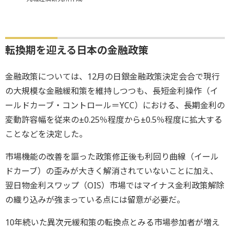
転換期を迎える日本の金融政策
金融政策については、12月の日銀金融政策決定会合で現行
の大規模な金融緩和策を維持しつつも、長短金利操作（イ
ールドカーブ・コントロール＝YCC）における、長期金利の
変動許容幅を従来の±0.25％程度から±0.5％程度に拡大する
ことなどを決定した。
市場機能の改善を謳った政策修正後も利回り曲線（イール
ドカーブ）の歪みが大きく解消されていないことに加え、
翌日物金利スワップ（OIS）市場ではマイナス金利政策解除
の織り込みが強まっている点には留意が必要だ。
10年続いた異次元緩和策の転換点とみる市場参加者が増え