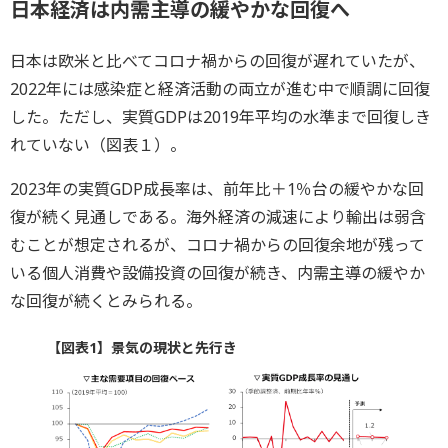
日本経済は内需主導の緩やかな回復へ
日本は欧米と比べてコロナ禍からの回復が遅れていたが、
2022年には感染症と経済活動の両立が進む中で順調に回復
した。ただし、実質GDPは2019年平均の水準まで回復しき
れていない（図表１）。
2023年の実質GDP成長率は、前年比＋1％台の緩やかな回
復が続く見通しである。海外経済の減速により輸出は弱含
むことが想定されるが、コロナ禍からの回復余地が残って
いる個人消費や設備投資の回復が続き、内需主導の緩やか
な回復が続くとみられる。
【図表1】景気の現状と先行き