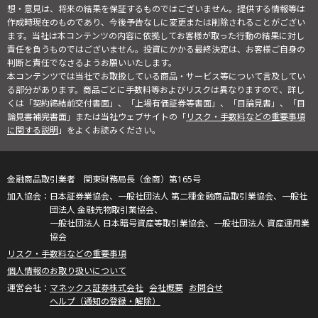
想・意見は、将来の結果を保証するものではございません。提供する情報等は
作成時現在のものであり、今後予告なしに変更または削除されることがござい
ます。当社は本コンテンツの内容に依拠してお客様が取った行動の結果に対し
責任を負うものではございません。投資にかかる最終決定は、お客様ご自身の
判断と責任でなさるようお願いいたします。
本コンテンツでは当社でお取扱している商品・サービス等について言及してい
る部分があります。商品ごとに手数料等およびリスクは異なりますので、詳し
くは「契約締結前交付書面」、「上場有価証券等書面」、「目論見書」、「目
論見書補完書面」または当社ウェブサイトの「
リスク・手数料などの重要事項
に関する説明
」をよくお読みください。
金融商品取引業者 関東財務局長（金商）第165号
日本証券業協会、一般社団法人 第二種金融商品取引業協会、一般社
団法人 金融先物取引業協会、
一般社団法人 日本暗号資産等取引業協会、一般社団法人 資産運用業
協会
リスク・手数料などの重要事項
個人情報のお取り扱いについて
マネックス証券株式会社
会社概要
お問合せ
ヘルプ（通知の登録・解除）