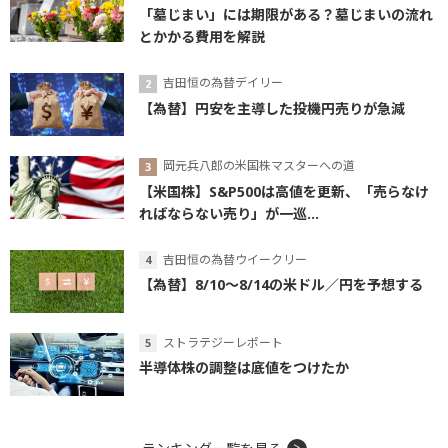
「墓じまい」には期限がある？墓じまいの流れ
とかかる費用を解説
吉田恒の為替デイリー
【為替】円安を主導した投機円売りが急減
岡元兵八郎の米国株マスターへの道
【米国株】S&P500は高値を更新、「売らなけ
ればならない売り」が一巡...
吉田恒の為替ウイークリー
【為替】8/10～8/14の米ドル／円を予想する
ストラテジーレポート
半導体株の調整は底値をつけたか