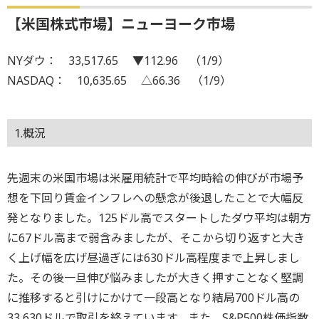
【米国株式市場】ニューヨーク市場
NYダウ： 33,517.65 ▼112.96 （1/9）
NASDAQ： 10,635.65 △66.36 （1/9）
1.概況
先週末の米国市場は米雇用統計で平均時給の伸びが市場予
想を下回り賃金インフレへの懸念が後退したことで大幅反
発となりました。125ドル高でスタートしたダウ平均は朝方
に67ドル高まで弱含みましたが、そこから切り返すと大き
く上げ幅を広げ昼過ぎには630ドル高程度まで上昇しまし
た。その後一旦伸び悩みましたが大きく押すことなく堅調
に推移すると引けにかけて一段高となり結局700ドル高の
33,630ドルで取引を終えています。また、S&P500株価指数