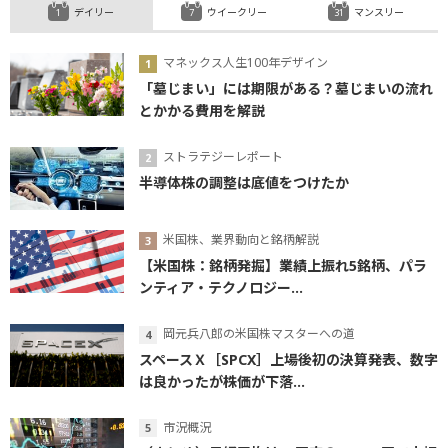
デイリー
ウイークリー
マンスリー
マネックス人生100年デザイン
「墓じまい」には期限がある？墓じまいの流れ
とかかる費用を解説
ストラテジーレポート
半導体株の調整は底値をつけたか
米国株、業界動向と銘柄解説
【米国株：銘柄発掘】業績上振れ5銘柄、パラ
ンティア・テクノロジー...
岡元兵八郎の米国株マスターへの道
スペースＸ［SPCX］上場後初の決算発表、数字
は良かったが株価が下落...
市況概況