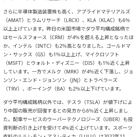
さらに半導体製造装置株も高く、アプライドマテリアルズ
（AMAT）とラムリサーチ（LRCX）、KLA（KLAC）も6％
以上上げています。昨日の米国市場でダウ平均構成銘柄で
はセールスフォース（CRM）が4％を超える上昇となったほ
か、インテル（INTC）も2％高となりました。ゴールドマ
ン・サックス（GS）も1％以上上げ、マイクロソフト
（MSFT）とウォルト・ディズニー（DIS）も1％近く上昇
しています。一方でメルク（MRK）が4％近く下落し、ジョ
ンソン・エンド・ジョンソン（JNJ）とトラベラーズ
（TRV）、ボーイング（BA）も2％以上下げています。
ダウ平均構成銘柄以外では、テスラ（TSLA）が値下げによ
り中国の販売が回復するとの見方から6％近く上昇しまし
た。配車サービスのウーバーテクノロジーズ（UBER）も投
資判断の引き上げを受けて4％近く上げています。スポーツ
衣料のルルレモン・アスレティカ（LULU）は2022年11