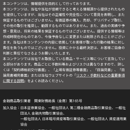
本コンテンツは、情報提供を目的として行っております。
本コンテンツは、当社や当社が信頼できると考える情報源から提供されたもの
を提供していますが、当社はその正確性や完全性について意見を表明し、また
保証するものではございません。有価証券の購入、売却、デリバティブ取引、
その他の取引を推奨し、勧誘するものではありません。また、過去の実績や予
想・意見は、将来の結果を保証するものではございません。提供する情報等は
作成時現在のものであり、今後予告なしに変更または削除されることがござい
ます。当社は本コンテンツの内容に依拠してお客様が取った行動の結果に対し
責任を負うものではございません。投資にかかる最終決定は、お客様ご自身の
判断と責任でなさるようお願いいたします。
本コンテンツでは当社でお取扱している商品・サービス等について言及してい
る部分があります。商品ごとに手数料等およびリスクは異なりますので、詳し
くは「契約締結前交付書面」、「上場有価証券等書面」、「目論見書」、「目
論見書補完書面」または当社ウェブサイトの「
リスク・手数料などの重要事項
に関する説明
」をよくお読みください。
金融商品取引業者 関東財務局長（金商）第165号
日本証券業協会、一般社団法人 第二種金融商品取引業協会、一般社
団法人 金融先物取引業協会、
一般社団法人 日本暗号資産等取引業協会、一般社団法人 資産運用業
協会