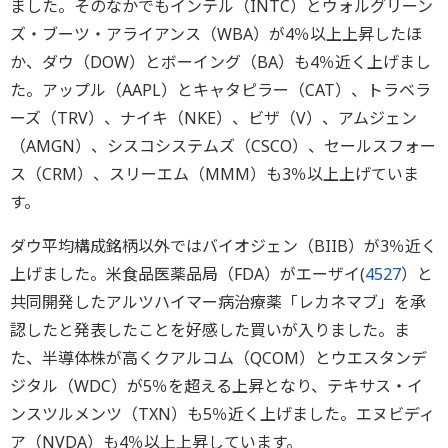
ました。そのなかでもインテル（INTC）とウォルグリーン
ズ・ブーツ・アライアンス（WBA）が4％以上上昇したほ
か、ダウ（DOW）とボーイング（BA）も4％近く上げまし
た。アップル（AAPL）とキャタピラー（CAT）、トラベラ
ーズ（TRV）、ナイキ（NKE）、ビザ（V）、アムジェン
（AMGN）、シスコシステムズ（CSCO）、セールスフォー
ス（CRM）、スリーエム（MMM）も3％以上上げていま
す。
ダウ平均構成銘柄以外ではバイオジェン（BIIB）が3％近く
上げました。米食品医薬品局（FDA）がエーザイ(
4527
）と
共同開発したアルツハイマー病治療薬「レカネマブ」を承
認したと発表したことを好感した買いが入りました。ま
た、半導体株が高くクアルコム（QCOM）とウエスタンデ
ジタル（WDC）が5％を超える上昇となり、テキサス・イ
ンスツルメンツ（TXN）も5％近く上げました。エヌビディ
ア（NVDA）も4％以上上昇しています。