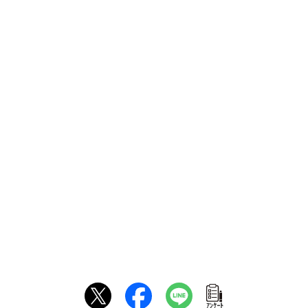
ｱﾝｹｰﾄ