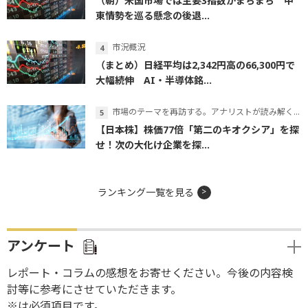
（朝）米国市場では主要3指数がまちまち 中
東情勢を巡る懸念の後退...
市況概況
（まとめ）日経平均は2,342円高の66,300円で
大幅続伸 AI・半導体銘...
市場のテーマを再訪する。アナリストが読み解くテーマの本質
【日本株】株価77倍「第二のキオクシア」を探
せ！次の大化け企業を探...
ランキング一覧を見る
アンケート
レポート・コラムの感想をお寄せください。今後の内容検
討等に参考にさせていただきます。
※は必須項目です。