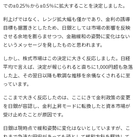
での±0.25％から±0.5％に拡大することを決定しました。
利上げではなく、レンジ拡大幅も僅かであり、金利の誘導
目標も据置きとしたため、日銀としては市場の影響を反映
させる余地を膨らませつつ、金融緩和の姿勢に変化はない
というメッセージを発したものと思われます。
しかし、株式市場はこの決定に大きく反応しました。日経
平均で言えば、決定が報じられると直ちに1,000円超も急落
した上、その翌日以降も軟調な推移を余儀なくされるに至
っています。
ここまで大きく反応したのは、ここにきて金利政策の変更
を日銀が容認し、金利上昇モードに転換したと資本市場が
受け止めたことが原因です。
日銀は現時点で緩和姿勢に変化はないとしていますが、こ
れまで急速な円安があっても頑として緩和方針を堅持して