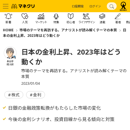
口座開設
ログイン
新着
人気
マーケット
特集
初心者
ライフデザイン
連載
著者
商
HOME
市場のテーマを再訪する。アナリストが読み解くテーマの本質
日
本の金利上昇、2023年はどう動くか
日本の金利上昇、2023年はどう
動くか
長谷部
翔太郎
市場のテーマを再訪する。アナリストが読み解くテーマの
本質
2023/01/04
株式
金利
日銀の金融政策転換がもたらした市場の変化
今後の金利シナリオ、投資目線から見る傾向と対策