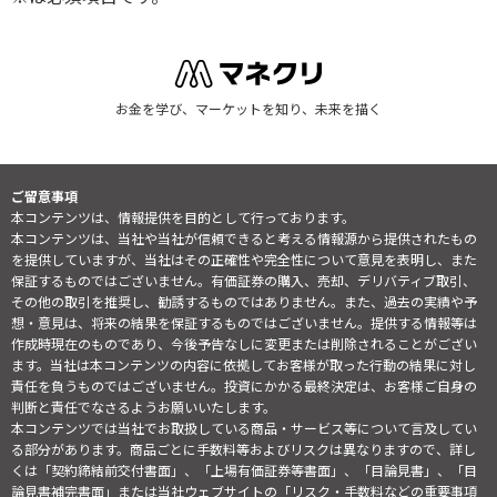
お金を学び、マーケットを知り、未来を描く
ご留意事項
本コンテンツは、情報提供を目的として行っております。
本コンテンツは、当社や当社が信頼できると考える情報源から提供されたもの
を提供していますが、当社はその正確性や完全性について意見を表明し、また
保証するものではございません。有価証券の購入、売却、デリバティブ取引、
その他の取引を推奨し、勧誘するものではありません。また、過去の実績や予
想・意見は、将来の結果を保証するものではございません。提供する情報等は
作成時現在のものであり、今後予告なしに変更または削除されることがござい
ます。当社は本コンテンツの内容に依拠してお客様が取った行動の結果に対し
責任を負うものではございません。投資にかかる最終決定は、お客様ご自身の
判断と責任でなさるようお願いいたします。
本コンテンツでは当社でお取扱している商品・サービス等について言及してい
る部分があります。商品ごとに手数料等およびリスクは異なりますので、詳し
くは「契約締結前交付書面」、「上場有価証券等書面」、「目論見書」、「目
論見書補完書面」または当社ウェブサイトの「
リスク・手数料などの重要事項