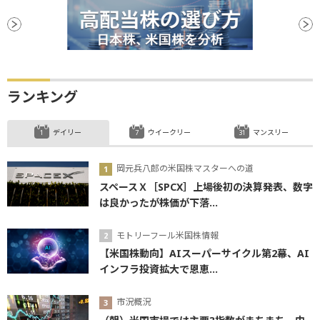
ランキング
デイリー
ウイークリー
マンスリー
岡元兵八郎の米国株マスターへの道
スペースＸ［SPCX］上場後初の決算発表、数字
は良かったが株価が下落...
モトリーフール米国株情報
【米国株動向】AIスーパーサイクル第2幕、AI
インフラ投資拡大で恩恵...
市況概況