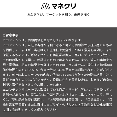
お金を学び、マーケットを知り、未来を描く
ご留意事項
本コンテンツは、情報提供を目的として行っております。
本コンテンツは、当社や当社が信頼できると考える情報源から提供されたもの
を提供していますが、当社はその正確性や完全性について意見を表明し、また
保証するものではございません。有価証券の購入、売却、デリバティブ取引、
その他の取引を推奨し、勧誘するものではありません。また、過去の実績や予
想・意見は、将来の結果を保証するものではございません。提供する情報等は
作成時現在のものであり、今後予告なしに変更または削除されることがござい
ます。当社は本コンテンツの内容に依拠してお客様が取った行動の結果に対し
責任を負うものではございません。投資にかかる最終決定は、お客様ご自身の
判断と責任でなさるようお願いいたします。
本コンテンツでは当社でお取扱している商品・サービス等について言及してい
る部分があります。商品ごとに手数料等およびリスクは異なりますので、詳し
くは「契約締結前交付書面」、「上場有価証券等書面」、「目論見書」、「目
論見書補完書面」または当社ウェブサイトの「
リスク・手数料などの重要事項
に関する説明
」をよくお読みください。