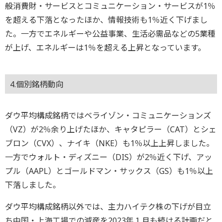
般消費財・サービスとコミュニケーション・サービスが1％
を超える下落となったほか、情報技術も1％近く下げまし
た。一方でエネルギーや公益事業、生活必需品などの5業種
が上げ、エネルギーは1％を超える上昇となっています。
4.個別銘柄動向
ダウ平均構成銘柄ではベライゾン・コミュニケーションズ
（VZ）が2％余り上げたほか、キャタピラー（CAT）とシェ
ブロン（CVX）、ナイキ（NKE）も1％以上上昇しました。
一方でウォルト・ディズニー（DIS）が2％近く下げ、アッ
プル（AAPL）とゴールドマン・サックス（GS）も1％以上
下落しました。
ダウ平均構成銘柄以外では、主力ハイテク株の下げが目立
ち中国・上海工場での減産を2023年１月も続ける計画だと