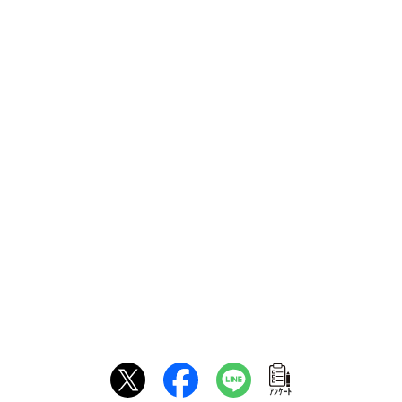
ｱﾝｹｰﾄ