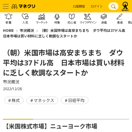
口座開設
ログイン
新着
人気
マーケット
特集
初心者
ライフデザイン
連載
著者
商
HOME
市況概況
（朝）米国市場は高安まちまち ダウ平均は37ドル高
日本市場は買い材料に乏しく軟調なスタートか
（朝）米国市場は高安まちまち ダウ
平均は37ドル高 日本市場は買い材料
に乏しく軟調なスタートか
市況概況
2022/12/28
株式
マネックス
日経平均
【米国株式市場】ニューヨーク市場