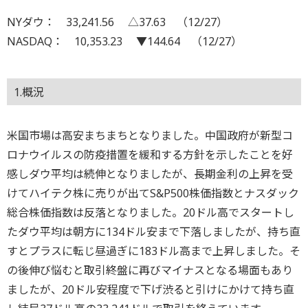
NYダウ： 33,241.56 △37.63 （12/27）
NASDAQ： 10,353.23 ▼144.64 （12/27）
1.概況
米国市場は高安まちまちとなりました。中国政府が新型コ
ロナウイルスの防疫措置を緩和する方針を示したことを好
感しダウ平均は続伸となりましたが、長期金利の上昇を受
けてハイテク株に売りが出てS&P500株価指数とナスダック
総合株価指数は反落となりました。20ドル高でスタートし
たダウ平均は朝方に134ドル安まで下落しましたが、持ち直
すとプラスに転じ昼過ぎに183ドル高まで上昇しました。そ
の後伸び悩むと取引終盤に再びマイナスとなる場面もあり
ましたが、20ドル安程度で下げ渋ると引けにかけて持ち直