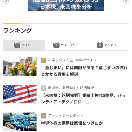
ランキング
デイリー
ウイークリー
マンスリー
マネックス人生100年デザイン
「墓じまい」には期限がある？墓じまいの流れ
とかかる費用を解説
米国株、業界動向と銘柄解説
【米国株：銘柄発掘】業績上振れ5銘柄、パラ
ンティア・テクノロジー...
ストラテジーレポート
半導体株の調整は底値をつけたか