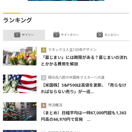
ランキング
デイリー
ウイークリー
マンスリー
マネックス人生100年デザイン
「墓じまい」には期限がある？墓じまいの流れ
とかかる費用を解説
岡元兵八郎の米国株マスターへの道
【米国株】S&P500は高値を更新、「売らなけ
ればならない売り」が一巡...
市況概況
（まとめ）日経平均は一時67,000円超も1,363
円高の66,970円で反発 ...