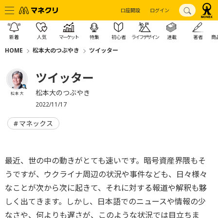
口座開設
ログイン
新着
人気
マーケット
特集
初心者
ライフデザイン
連載
著者
商
HOME
松本大のつぶやき
ツイッター
ツイッター
松本大のつぶやき
松本 大
2022/11/17
マネックス
最近、世の中の動きがとても速いです。暗号資産界隈もそ
うですが、ウクライナ周辺の状況や事件なども、日々様々
なことが次から次に起きて、それに対する報道や解釈も夥
しく出てきます。しかし、日本語でのニュースや情報の少
なさや、何よりも遅さが、このような状況では目立ちま