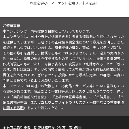
お金を学び、マーケットを知り、未来を描く
ご留意事項
本コンテンツは、情報提供を目的として行っております。
本コンテンツは、当社や当社が信頼できると考える情報源から提供されたもの
を提供していますが、当社はその正確性や完全性について意見を表明し、また
保証するものではございません。有価証券の購入、売却、デリバティブ取引、
その他の取引を推奨し、勧誘するものではありません。また、過去の実績や予
想・意見は、将来の結果を保証するものではございません。提供する情報等は
作成時現在のものであり、今後予告なしに変更または削除されることがござい
ます。当社は本コンテンツの内容に依拠してお客様が取った行動の結果に対し
責任を負うものではございません。投資にかかる最終決定は、お客様ご自身の
判断と責任でなさるようお願いいたします。
本コンテンツでは当社でお取扱している商品・サービス等について言及してい
る部分があります。商品ごとに手数料等およびリスクは異なりますので、詳し
くは「契約締結前交付書面」、「上場有価証券等書面」、「目論見書」、「目
論見書補完書面」または当社ウェブサイトの「
リスク・手数料などの重要事項
に関する説明
」をよくお読みください。
金融商品取引業者 関東財務局長（金商）第165号