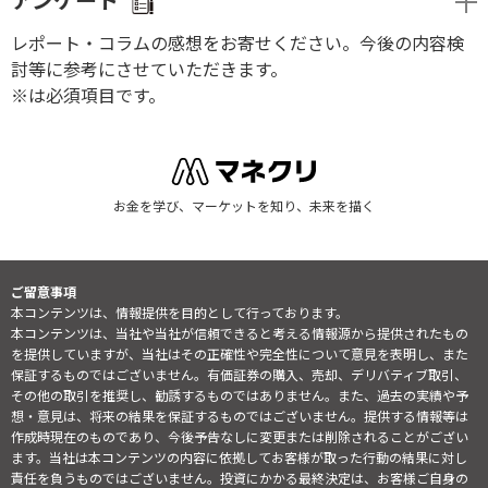
アンケート
レポート・コラムの感想をお寄せください。今後の内容検
討等に参考にさせていただきます。
※は必須項目です。
お金を学び、マーケットを知り、未来を描く
ご留意事項
本コンテンツは、情報提供を目的として行っております。
本コンテンツは、当社や当社が信頼できると考える情報源から提供されたもの
を提供していますが、当社はその正確性や完全性について意見を表明し、また
保証するものではございません。有価証券の購入、売却、デリバティブ取引、
その他の取引を推奨し、勧誘するものではありません。また、過去の実績や予
想・意見は、将来の結果を保証するものではございません。提供する情報等は
作成時現在のものであり、今後予告なしに変更または削除されることがござい
ます。当社は本コンテンツの内容に依拠してお客様が取った行動の結果に対し
責任を負うものではございません。投資にかかる最終決定は、お客様ご自身の