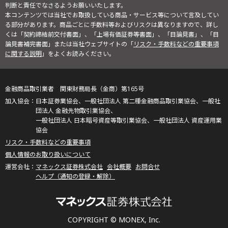
判断と責任でなさるようお願いいたします。
本コンテンツでは当社でお取扱している商品・サービス等について言及してい
る部分があります。商品ごとに手数料等およびリスクは異なりますので、詳し
くは「契約締結前交付書面」、「上場有価証券等書面」、「目論見書」、「目
論見書補完書面」または当社ウェブサイトの「
リスク・手数料などの重要事項
に関する説明
」をよくお読みください。
金融商品取引業者 関東財務局長（金商）第165号
日本証券業協会、一般社団法人 第二種金融商品取引業協会、一般社
団法人 金融先物取引業協会、
一般社団法人 日本暗号資産等取引業協会、一般社団法人 資産運用業
協会
リスク・手数料などの重要事項
個人情報のお取り扱いについて
マネックス証券株式会社
会社概要
お問合せ
ヘルプ（通知の登録・解除）
COPYRIGHT © MONEX, Inc.