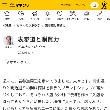
口座開設
ログイン
新着
人気
マーケット
特集
初心者
ライフデザイン
連載
著者
商
HOME
松本大のつぶやき
表参道と購買力
表参道と購買力
松本大のつぶやき
松本 大
2022/11/14
マネックス
週末に、表参道周辺を歩いてみました。人々ヒト。青山通
りと明治通りの間は両側を世界的ブランドショップが埋め
尽くしており、それぞれの店の外側に行列を作って入店を
待ってる人たちがいました。横道に入っても、店々みせ。
しかもとっても多様なニーズに応えた様々なお店があり、こ