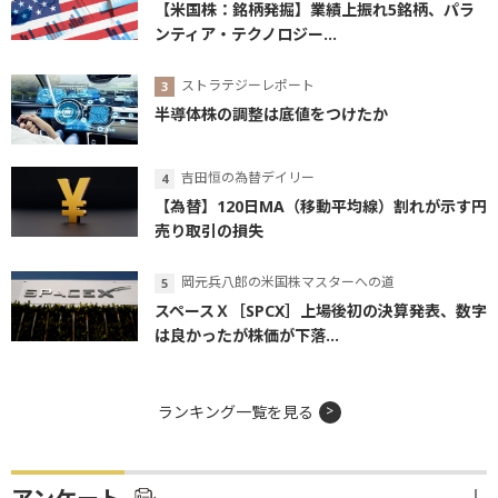
【米国株：銘柄発掘】業績上振れ5銘柄、パラ
ンティア・テクノロジー...
ストラテジーレポート
半導体株の調整は底値をつけたか
吉田恒の為替デイリー
【為替】120日MA（移動平均線）割れが示す円
売り取引の損失
岡元兵八郎の米国株マスターへの道
スペースＸ［SPCX］上場後初の決算発表、数字
は良かったが株価が下落...
ランキング一覧を見る