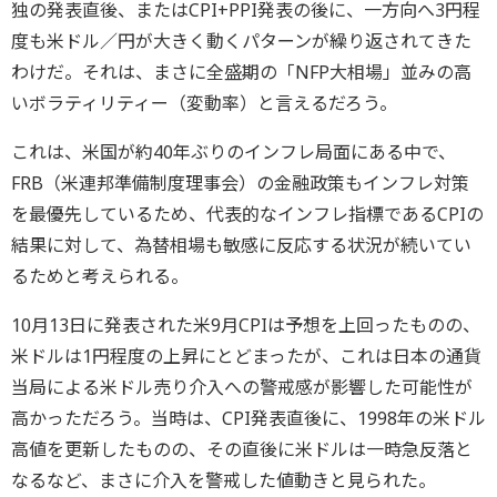
独の発表直後、またはCPI+PPI発表の後に、一方向へ3円程
度も米ドル／円が大きく動くパターンが繰り返されてきた
わけだ。それは、まさに全盛期の「NFP大相場」並みの高
いボラティリティー（変動率）と言えるだろう。
これは、米国が約40年ぶりのインフレ局面にある中で、
FRB（米連邦準備制度理事会）の金融政策もインフレ対策
を最優先しているため、代表的なインフレ指標であるCPIの
結果に対して、為替相場も敏感に反応する状況が続いてい
るためと考えられる。
10月13日に発表された米9月CPIは予想を上回ったものの、
米ドルは1円程度の上昇にとどまったが、これは日本の通貨
当局による米ドル売り介入への警戒感が影響した可能性が
高かっただろう。当時は、CPI発表直後に、1998年の米ドル
高値を更新したものの、その直後に米ドルは一時急反落と
なるなど、まさに介入を警戒した値動きと見られた。