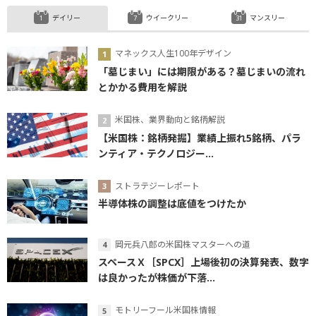
デイリー
ウイークリー
マンスリー
マネックス人生100年デザイン
「墓じまい」には期限がある？墓じまいの流れ
とかかる費用を解説
米国株、業界動向と銘柄解説
【米国株：銘柄発掘】業績上振れ5銘柄、パラ
ンティア・テクノロジー...
ストラテジーレポート
半導体株の調整は底値をつけたか
岡元兵八郎の米国株マスターへの道
スペースＸ［SPCX］上場後初の決算発表、数字
は良かったが株価が下落...
モトリーフール米国株情報