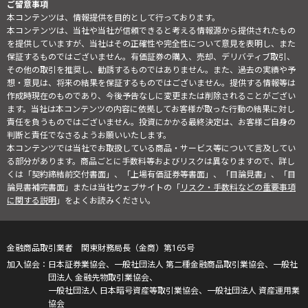
ご留意事項
本コンテンツは、情報提供を目的として行っております。
本コンテンツは、当社や当社が信頼できると考える情報源から提供されたもの
を提供していますが、当社はその正確性や完全性について意見を表明し、また
保証するものではございません。有価証券の購入、売却、デリバティブ取引、
その他の取引を推奨し、勧誘するものではありません。また、過去の実績や予
想・意見は、将来の結果を保証するものではございません。提供する情報等は
作成時現在のものであり、今後予告なしに変更または削除されることがござい
ます。当社は本コンテンツの内容に依拠してお客様が取った行動の結果に対し
責任を負うものではございません。投資にかかる最終決定は、お客様ご自身の
判断と責任でなさるようお願いいたします。
本コンテンツでは当社でお取扱している商品・サービス等について言及してい
る部分があります。商品ごとに手数料等およびリスクは異なりますので、詳し
くは「契約締結前交付書面」、「上場有価証券等書面」、「目論見書」、「目
論見書補完書面」または当社ウェブサイトの「
リスク・手数料などの重要事項
に関する説明
」をよくお読みください。
金融商品取引業者 関東財務局長（金商）第165号
日本証券業協会、一般社団法人 第二種金融商品取引業協会、一般社
団法人 金融先物取引業協会、
一般社団法人 日本暗号資産等取引業協会、一般社団法人 資産運用業
協会