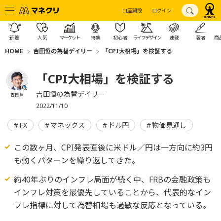
口座開設
ログイン
新着
人気
マーケット
特集
初心者
ライフデザイン
連載
著者
商
HOME
吉田恒の為替デイリー
「CPI大相場」を検証する
「CPI大相場」を検証する
吉田恒の為替デイリー
吉田 恒
2022/11/10
FX
マネックス
ドル円
物価見通し
この数ヶ月、CPI発表直後に米ドル／円は一方向に約3円
も動くパターンを繰り返してきた。
約40年ぶりのインフレ局面が続く中、FRBの金融政策も
インフレ対策を最優先していることから、代表的なイン
フレ指標に対して為替相場も過敏な反応となっている。