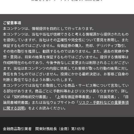
ご留意事項
本コンテンツは、情報提供を目的として行っております。
本コンテンツは、当社や当社が信頼できると考える情報源から提供されたもの
を提供していますが、当社はその正確性や完全性について意見を表明し、また
保証するものではございません。有価証券の購入、売却、デリバティブ取引、
その他の取引を推奨し、勧誘するものではありません。また、過去の実績や予
想・意見は、将来の結果を保証するものではございません。提供する情報等は
作成時現在のものであり、今後予告なしに変更または削除されることがござい
ます。当社は本コンテンツの内容に依拠してお客様が取った行動の結果に対し
責任を負うものではございません。投資にかかる最終決定は、お客様ご自身の
判断と責任でなさるようお願いいたします。
本コンテンツでは当社でお取扱している商品・サービス等について言及してい
る部分があります。商品ごとに手数料等およびリスクは異なりますので、詳し
くは「契約締結前交付書面」、「上場有価証券等書面」、「目論見書」、「目
論見書補完書面」または当社ウェブサイトの「
リスク・手数料などの重要事項
に関する説明
」をよくお読みください。
金融商品取引業者 関東財務局長（金商）第165号