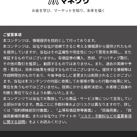
お金を学び、マーケットを知り、未来を描く
ご留意事項
本コンテンツは、情報提供を目的として行っております。
本コンテンツは、当社や当社が信頼できると考える情報源から提供されたもの
を提供していますが、当社はその正確性や完全性について意見を表明し、また
保証するものではございません。有価証券の購入、売却、デリバティブ取引、
その他の取引を推奨し、勧誘するものではありません。また、過去の実績や予
想・意見は、将来の結果を保証するものではございません。提供する情報等は
作成時現在のものであり、今後予告なしに変更または削除されることがござい
ます。当社は本コンテンツの内容に依拠してお客様が取った行動の結果に対し
責任を負うものではございません。投資にかかる最終決定は、お客様ご自身の
判断と責任でなさるようお願いいたします。
本コンテンツでは当社でお取扱している商品・サービス等について言及してい
る部分があります。商品ごとに手数料等およびリスクは異なりますので、詳し
くは「契約締結前交付書面」、「上場有価証券等書面」、「目論見書」、「目
論見書補完書面」または当社ウェブサイトの「
リスク・手数料などの重要事項
に関する説明
」をよくお読みください。