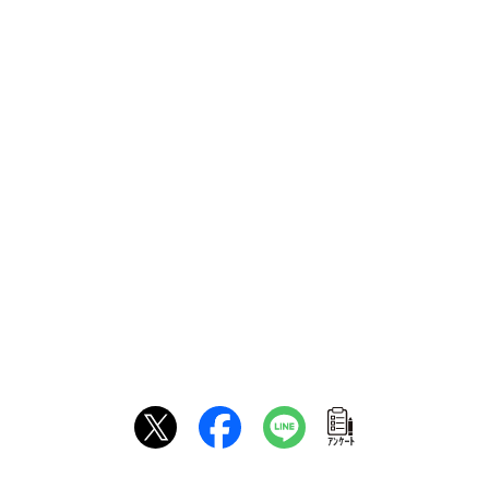
ｱﾝｹｰﾄ