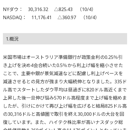
NYダウ： 30,316.32 △825.43 （10/4）
NASDAQ： 11,176.41 △360.97 （10/4）
1.概況
米国市場はオーストラリア準備銀行が政策金利の0.25％引
き上げを決め4会合続いた0.5％から利上げ幅を縮小させた
ことで、主要中銀が景気減速などに配慮し利上げペースを
減速させるとの見方が強まり大幅続伸となりました。335ド
ル高でスタートしたダウ平均は昼過ぎに820ドル高近くまで
上昇した後一旦伸び悩み570ドル高程度まで上げ幅を縮めま
したが、引けにかけて再び上げ幅を広げると結局825ドル高
の30,316ドルと高値圏で取引を終え30,000ドルの大台を回
復しています。また、ハイテク株比率が高いナスダック総