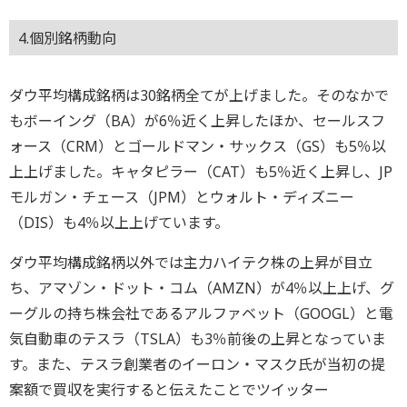
4.個別銘柄動向
ダウ平均構成銘柄は30銘柄全てが上げました。そのなかで
もボーイング（BA）が6％近く上昇したほか、セールスフ
ォース（CRM）とゴールドマン・サックス（GS）も5％以
上上げました。キャタピラー（CAT）も5％近く上昇し、JP
モルガン・チェース（JPM）とウォルト・ディズニー
（DIS）も4％以上上げています。
ダウ平均構成銘柄以外では主力ハイテク株の上昇が目立
ち、アマゾン・ドット・コム（AMZN）が4％以上上げ、グ
ーグルの持ち株会社であるアルファベット（GOOGL）と電
気自動車のテスラ（TSLA）も3％前後の上昇となっていま
す。また、テスラ創業者のイーロン・マスク氏が当初の提
案額で買収を実行すると伝えたことでツイッター