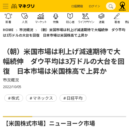
口座開設
ログイン
新着
人気
マーケット
特集
初心者
ライフデザイン
連載
著者
商
HOME
市況概況
（朝）米国市場は利上げ減速期待で大幅続伸 ダウ平均
は3万ドルの大台を回復 日本市場は米国株高で上昇か
（朝）米国市場は利上げ減速期待で大
幅続伸 ダウ平均は3万ドルの大台を回
復 日本市場は米国株高で上昇か
市況概況
2022/10/05
株式
マネックス
日経平均
【米国株式市場】ニューヨーク市場