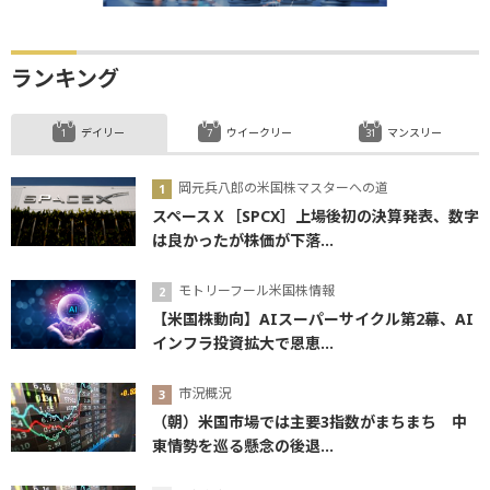
ランキング
デイリー
ウイークリー
マンスリー
岡元兵八郎の米国株マスターへの道
スペースＸ［SPCX］上場後初の決算発表、数字
は良かったが株価が下落...
モトリーフール米国株情報
【米国株動向】AIスーパーサイクル第2幕、AI
インフラ投資拡大で恩恵...
市況概況
（朝）米国市場では主要3指数がまちまち 中
東情勢を巡る懸念の後退...