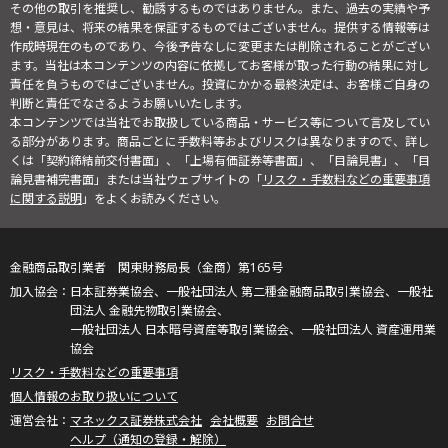
その他の取引を推奨し、勧誘するものではありません。また、過去の実績や予
想・意見は、将来の結果を保証するものではございません。提供する情報等は
作成時現在のものであり、今後予告なしに変更または削除されることがござい
ます。当社は本コンテンツの内容に依拠してお客様が取った行動の結果に対し
責任を負うものではございません。投資にかかる最終決定は、お客様ご自身の
判断と責任でなさるようお願いいたします。
本コンテンツでは当社でお取扱している商品・サービス等について言及してい
る部分があります。商品ごとに手数料等およびリスクは異なりますので、詳し
くは「契約締結前交付書面」、「上場有価証券等書面」、「目論見書」、「目
論見書補完書面」または当社ウェブサイトの「
リスク・手数料などの重要事項
に関する説明
」をよくお読みください。
金融商品取引業者 関東財務局長（金商）第165号
日本証券業協会、一般社団法人 第二種金融商品取引業協会、一般社
団法人 金融先物取引業協会、
一般社団法人 日本暗号資産等取引業協会、一般社団法人 資産運用業
協会
リスク・手数料などの重要事項
個人情報のお取り扱いについて
マネックス証券株式会社
会社概要
お問合せ
ヘルプ（通知の登録・解除）