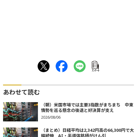
ｱﾝｹｰﾄ
あわせて読む
（朝）米国市場では主要3指数がまちまち 中東
情勢を巡る懸念の後退と好決算が支え
2026/08/06
（まとめ）日経平均は2,342円高の66,300円で大
幅続伸 AI・半導体銘柄がけん引