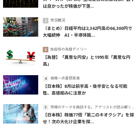
は良かったが株価が下落...
市況概況
（まとめ）日経平均は2,342円高の66,300円で
大幅続伸 AI・半導体銘...
吉田恒の為替デイリー
【為替】「異常な円安」と1995年「異常な円
高」
相場一点喜怒哀楽
【日本株】8月は前半高・後半安となる可能
性、高値掴みに注意か
市場のテーマを再訪する。アナリストが読み解くテーマの本質
【日本株】株価77倍「第二のキオクシア」を探
せ！次の大化け企業を探...