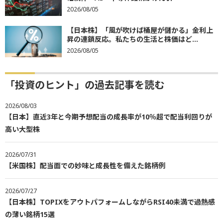
2026/08/05
【日本株】「風が吹けば桶屋が儲かる」金利上
昇の連鎖反応。私たちの生活と株価はど...
2026/08/05
「投資のヒント」の過去記事を読む
2026/08/03
【日本】直近3年と今期予想配当の成長率が10％超で配当利回りが
高い大型株
2026/07/31
【米国株】配当面での妙味と成長性を備えた銘柄例
2026/07/27
【日本株】TOPIXをアウトパフォームしながらRSI40未満で過熱感
の薄い銘柄15選