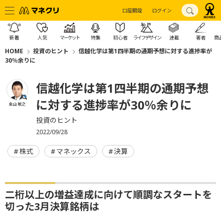
口座開設
ログイン
新着
人気
マーケット
特集
初心者
ライフデザイン
連載
著者
商
HOME
投資のヒント
信越化学は第1四半期の通期予想に対する進捗率が
30％余りに
信越化学は第1四半期の通期予想
に対する進捗率が30％余りに
金山 敏之
投資のヒント
2022/09/28
株式
マネックス
決算
二桁以上の増益達成に向けて順調なスタートを
切った3月決算銘柄は