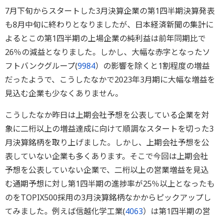
7月下旬からスタートした3月決算企業の第1四半期決算発表
も8月中旬に終わりとなりましたが、日本経済新聞の集計に
よるとこの第1四半期の上場企業の純利益は前年同期比で
26％の減益となりました。しかし、大幅な赤字となったソ
フトバンクグループ(
9984
）の影響を除くと1割程度の増益
だったようで、こうしたなかで2023年3月期に大幅な増益を
見込む企業も少なくありません。
こうしたなか昨日は上期会社予想を公表している企業を対
象に二桁以上の増益達成に向けて順調なスタートを切った3
月決算銘柄を取り上げました。しかし、上期会社予想を公
表していない企業も多くあります。そこで今回は上期会社
予想を公表していない企業で、二桁以上の営業増益を見込
む通期予想に対し第1四半期の進捗率が25％以上となったも
のをTOPIX500採用の3月決算銘柄なかからピックアップし
てみました。例えば信越化学工業(
4063
）は第1四半期の営