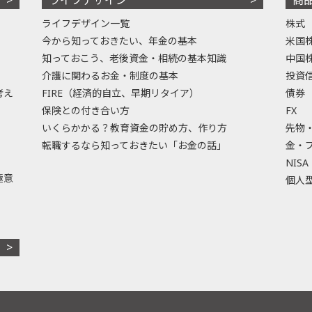
ライフデザイン一覧
株式
今から知っておきたい、年金の基本
米国
知っておこう、老後資金・相続の基本知識
中国
介護に関わるお金・制度の基本
投資
考え
FIRE（経済的自立、早期リタイア）
債券
保険との付き合い方
FX
いくらかかる？教育資金の貯め方、作り方
先物
転職するなら知っておきたい「お金の話」
金・
NISA
極意
個人型