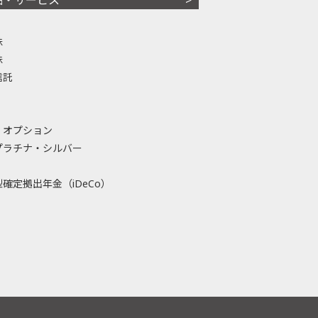
株
株
信託
・オプション
プラチナ・シルバー
確定拠出年金（iDeCo）