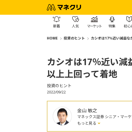
新着
人気
マーケット
特集
初心
HOME
投資のヒント
カシオは17％近い減益な
カシオは17％近い減
以上上回って着地
投資のヒント
2022/09/22
金山 敏之
マネックス証券 シニア・マー
もっと見る