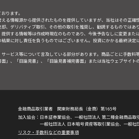
ております。
考える情報源から提供されたものを提供していますが、当社はその正確
売却、デリバティブ取引、その他の取引を推奨し、勧誘するものではあ
。提供する情報等は作成時現在のものであり、今後予告なしに変更また
の結果に対し責任を負うものではございません。投資にかかる最終決定
・サービス等について言及している部分があります。商品ごとに手数料
書面」、「目論見書」、「目論見書補完書面」または当社ウェブサイト
金融商品取引業者 関東財務局長（金商）第165号
日本証券業協会、一般社団法人 第二種金融商品取
一般社団法人 日本暗号資産等取引業協会、一般社
リスク・手数料などの重要事項