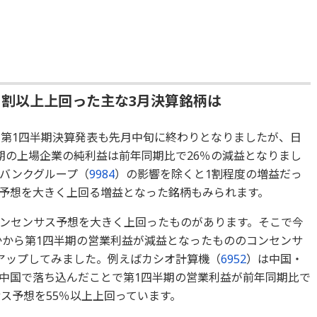
1割以上上回った主な3月決算銘柄は
の第1四半期決算発表も先月中旬に終わりとなりましたが、日
期の上場企業の純利益は前年同期比で26％の減益となりまし
バンクグループ（
9984
）の影響を除くと1割程度の増益だっ
予想を大きく上回る増益となった銘柄もみられます。
ンセンサス予想を大きく上回ったものがあります。そこで今
のなかから第1四半期の営業利益が減益となったもののコンセンサ
アップしてみま
した。例えばカシオ計算機（
6952
）は中国・
中国で落ち込んだことで第1四半期の営業利益が前年同期比で
ス予想を55％以上上回っています。