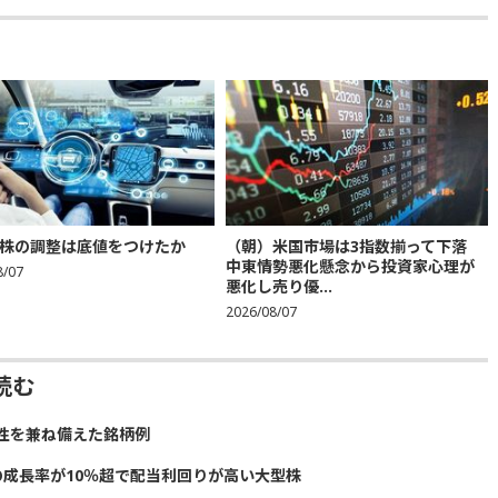
株の調整は底値をつけたか
（朝）米国市場は3指数揃って下落
中東情勢悪化懸念から投資家心理が
8/07
悪化し売り優...
2026/08/07
読む
性を兼ね備えた銘柄例
の成長率が10％超で配当利回りが高い大型株