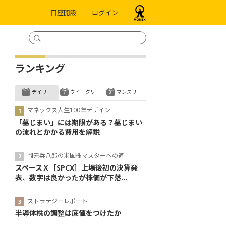
口座開設
ログイン
ランキング
デイリー
ウイークリー
マンスリー
マネックス人生100年デザイン
「墓じまい」には期限がある？墓じまい
の流れとかかる費用を解説
岡元兵八郎の米国株マスターへの道
スペースＸ［SPCX］上場後初の決算発
表、数字は良かったが株価が下落...
ストラテジーレポート
半導体株の調整は底値をつけたか