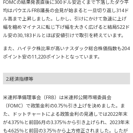
FOMCの結果発表直後に300ドル安近くまで下落したダウ平
均はパウエルFRB議長の会見が始まると一旦切り返し314ド
ル高まで上昇しました。しかし、引けにかけて急速に上げ
幅を縮めマイナスに転じ下げ幅を大きく広げると結局522ド
ル安の30,183ドルとほぼ安値引けで取引を終えています。
また、ハイテク株比率が高いナスダック総合株価指数も204
ポイント安の11,220ポイントとなっています。
2.経済指標等
米連邦準備理事会（FRB）は米連邦公開市場委員会
（FOMC）で政策金利の0.75％引き上げを決めました。ま
た、ドットチャートによる政策金利の見通しでは2022年末
が4.375％と前回6月の3.375％から引き上げられ、2023年末
も4.625％と前回の3.75％から上方修正されました。したが