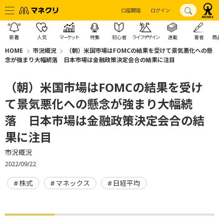
口座開設
ログイン
新着
人気
マーケット
特集
初心者
ライフデザイン
連載
著者
商
HOME
市況概況
（朝）米国市場はFOMCの結果を受けて景気悪化への懸
念が強まり大幅続落 日本市場は金融政策決定会合の結果に注目
（朝）米国市場はFOMCの結果を受け
て景気悪化への懸念が強まり大幅続
落 日本市場は金融政策決定会合の結
果に注目
市況概況
2022/09/22
株式
マネックス
日経平均