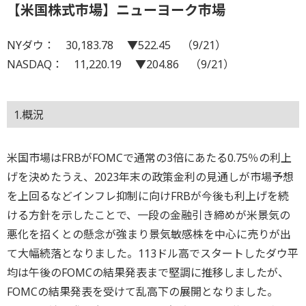
【米国株式市場】ニューヨーク市場
NYダウ： 30,183.78 ▼522.45 （9/21）
NASDAQ： 11,220.19 ▼204.86 （9/21）
1.概況
米国市場はFRBがFOMCで通常の3倍にあたる0.75％の利上
げを決めたうえ、2023年末の政策金利の見通しが市場予想
を上回るなどインフレ抑制に向けFRBが今後も利上げを続
ける方針を示したことで、一段の金融引き締めが米景気の
悪化を招くとの懸念が強まり景気敏感株を中心に売りが出
て大幅続落となりました。113ドル高でスタートしたダウ平
均は午後のFOMCの結果発表まで堅調に推移しましたが、
FOMCの結果発表を受けて乱高下の展開となりました。