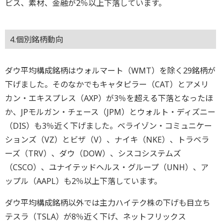
ビス、素材、金融が2％以上下落しています。
4.個別銘柄動向
ダウ平均構成銘柄はウォルマート（WMT）を除く29銘柄が
下げました。そのなかでもキャタピラー（CAT）とアメリ
カン・エキスプレス（AXP）が3％を超える下落となったほ
か、JPモルガン・チェース（JPM）とウォルト・ディズニー
（DIS）も3％近く下げました。ベライゾン・コミュニケー
ションズ（VZ）とビザ（V）、ナイキ（NKE）、トラベラ
ーズ（TRV）、ダウ（DOW）、シスコシステムズ
（CSCO）、ユナイテッドヘルス・グループ（UNH）、ア
ップル（AAPL）も2％以上下落しています。
ダウ平均構成銘柄以外では主力ハイテク株の下げも目立ち
テスラ（TSLA）が8％近く下げ、ネットフリックス