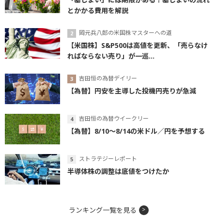
とかかる費用を解説
岡元兵八郎の米国株マスターへの道
【米国株】S&P500は高値を更新、「売らなけ
ればならない売り」が一巡...
吉田恒の為替デイリー
【為替】円安を主導した投機円売りが急減
吉田恒の為替ウイークリー
【為替】8/10～8/14の米ドル／円を予想する
ストラテジーレポート
半導体株の調整は底値をつけたか
ランキング一覧を見る