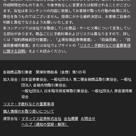
作成時現在のものであり、今後予告なしに変更または削除されることがござい
ます。当社は本コンテンツの内容に依拠してお客様が取った行動の結果に対し
責任を負うものではございません。投資にかかる最終決定は、お客様ご自身の
判断と責任でなさるようお願いいたします。
本コンテンツでは当社でお取扱している商品・サービス等について言及してい
る部分があります。商品ごとに手数料等およびリスクは異なりますので、詳し
くは「契約締結前交付書面」、「上場有価証券等書面」、「目論見書」、「目
論見書補完書面」または当社ウェブサイトの「
リスク・手数料などの重要事項
に関する説明
」をよくお読みください。
金融商品取引業者 関東財務局長（金商）第165号
日本証券業協会、一般社団法人 第二種金融商品取引業協会、一般社
団法人 金融先物取引業協会、
一般社団法人 日本暗号資産等取引業協会、一般社団法人 資産運用業
協会
リスク・手数料などの重要事項
個人情報のお取り扱いについて
マネックス証券株式会社
会社概要
お問合せ
ヘルプ（通知の登録・解除）