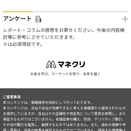
アンケート
レポート・コラムの感想をお寄せください。今後の内容検
討等に参考にさせていただきます。
※は必須項目です。
お金を学び、マーケットを知り、未来を描く
ご留意事項
本コンテンツは、情報提供を目的として行っております。
本コンテンツは、当社や当社が信頼できると考える情報源から提供されたもの
を提供していますが、当社はその正確性や完全性について意見を表明し、また
保証するものではございません。有価証券の購入、売却、デリバティブ取引、
その他の取引を推奨し、勧誘するものではありません。また、過去の実績や予
想・意見は、将来の結果を保証するものではございません。提供する情報等は