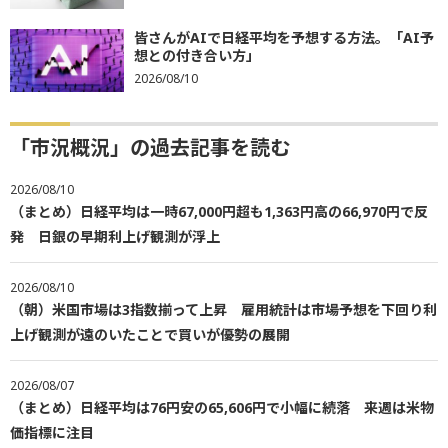
皆さんがAIで日経平均を予想する方法。「AI予
想との付き合い方」
2026/08/10
「市況概況」の過去記事を読む
2026/08/10
（まとめ）日経平均は一時67,000円超も1,363円高の66,970円で反
発 日銀の早期利上げ観測が浮上
2026/08/10
（朝）米国市場は3指数揃って上昇 雇用統計は市場予想を下回り利
上げ観測が遠のいたことで買いが優勢の展開
2026/08/07
（まとめ）日経平均は76円安の65,606円で小幅に続落 来週は米物
価指標に注目