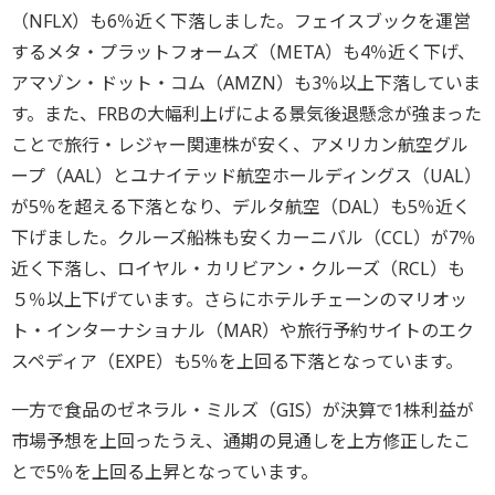
（NFLX）も6％近く下落しました。フェイスブックを運営
するメタ・プラットフォームズ（META）も4％近く下げ、
アマゾン・ドット・コム（AMZN）も3％以上下落していま
す。また、FRBの大幅利上げによる景気後退懸念が強まった
ことで旅行・レジャー関連株が安く、アメリカン航空グル
ープ（AAL）とユナイテッド航空ホールディングス（UAL）
が5％を超える下落となり、デルタ航空（DAL）も5％近く
下げました。クルーズ船株も安くカーニバル（CCL）が7％
近く下落し、ロイヤル・カリビアン・クルーズ（RCL）も
５％以上下げています。さらにホテルチェーンのマリオッ
ト・インターナショナル（MAR）や旅行予約サイトのエク
スペディア（EXPE）も5％を上回る下落となっています。
一方で食品のゼネラル・ミルズ（GIS）が決算で1株利益が
市場予想を上回ったうえ、通期の見通しを上方修正したこ
とで5％を上回る上昇となっています。