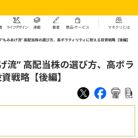
者
ライフデザイン
連載
著者
商
品・
サービス
マネクリとは
家“もみあげ流” 高配当株の選び方、高ボラティリティに耐える投資戦略【後編】
げ流” 高配当株の選び方、高ボラ
投資戦略【後編】
印刷
ｱﾝｹｰﾄ