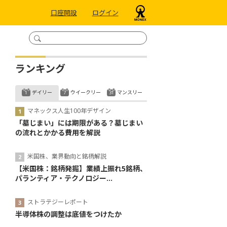
口座開設
ログイン
ランキング
デイリー
ウイークリー
マンスリー
マネックス人生100年デザイン
「墓じまい」には期限がある？墓じまい
の流れとかかる費用を解説
米国株、業界動向と銘柄解説
【米国株：銘柄発掘】業績上振れ5銘柄、
パランティア・テクノロジー...
ストラテジーレポート
半導体株の調整は底値をつけたか