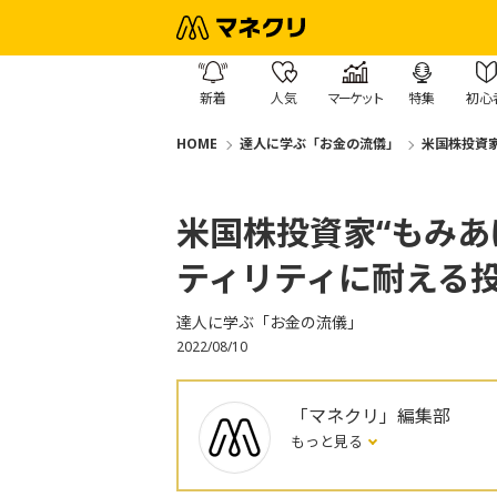
新着
人気
マーケット
特集
初心
HOME
達人に学ぶ「お金の流儀」
米国株投資
米国株投資家“もみあ
ティリティに耐える
達人に学ぶ「お金の流儀」
2022/08/10
「マネクリ」編集部
もっと見る