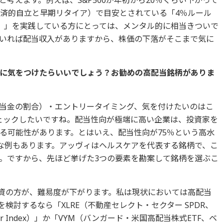
経済的自立と早期リタイア）で目安とされている「4％ルール
）」を実践している方にとっては、メンタル的に相当きついで
いれば配当収入がありますから、株価の下落がそこまで気に
な点に気をつけたらいいでしょう？お勧めの高配当銘柄がありま
当金の割合）・エントリータイミング、気を付けたいのはこ
ェックしたいですね。配当性向が極端に高い企業は、投資家を
る可能性があります。とはいえ、配当性向が75％という高水
うな例もあります。アッヴィはヘルスケアを代表する銘柄で、こ
。ですから、先ほど挙げた3つの要素を勘案して銘柄を選ぶこ
投資の方が、難易度が下がります。私は現状においては高配当
検討するなら「XLRE（不動産セレクト・セクター SPDR、
 Sector Index）」か「VYM（バンガード・米国高配当株式ETF、ベ