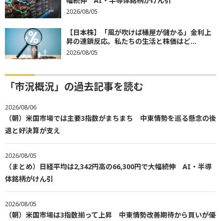
幅続伸 AI・半導体銘柄がけん引
2026/08/05
【日本株】「風が吹けば桶屋が儲かる」金利上
昇の連鎖反応。私たちの生活と株価はど...
2026/08/05
「市況概況」の過去記事を読む
2026/08/06
（朝）米国市場では主要3指数がまちまち 中東情勢を巡る懸念の後
退と好決算が支え
2026/08/05
（まとめ）日経平均は2,342円高の66,300円で大幅続伸 AI・半導
体銘柄がけん引
2026/08/05
（朝）米国市場は3指数揃って上昇 中東情勢改善期待から買いが優