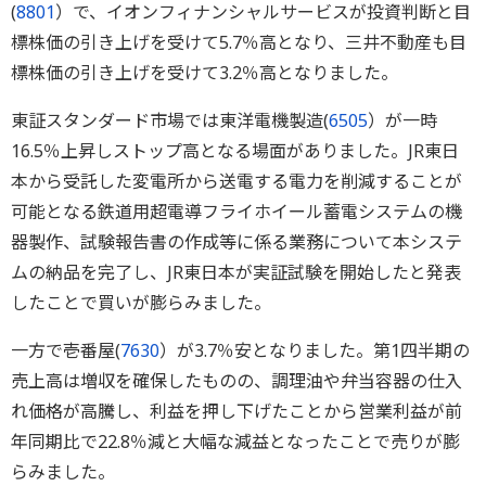
(
8801
）で、イオンフィナンシャルサービスが投資判断と目
標株価の引き上げを受けて5.7％高となり、三井不動産も目
標株価の引き上げを受けて3.2％高となりました。
東証スタンダード市場では東洋電機製造(
6505
）が一時
16.5％上昇しストップ高となる場面がありました。JR東日
本から受託した変電所から送電する電力を削減することが
可能となる鉄道用超電導フライホイール蓄電システムの機
器製作、試験報告書の作成等に係る業務について本システ
ムの納品を完了し、JR東日本が実証試験を開始したと発表
したことで買いが膨らみました。
一方で壱番屋(
7630
）が3.7％安となりました。第1四半期の
売上高は増収を確保したものの、調理油や弁当容器の仕入
れ価格が高騰し、利益を押し下げたことから営業利益が前
年同期比で22.8％減と大幅な減益となったことで売りが膨
らみました。