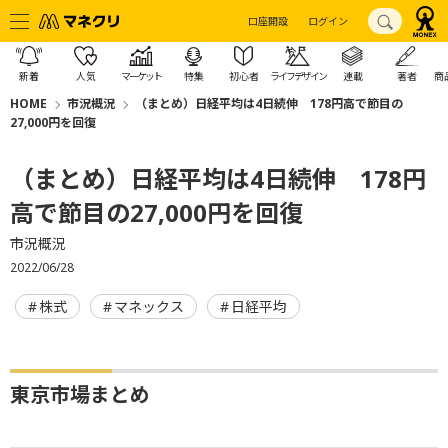
口座開設
ログイン
新着
人気
マーケット
特集
初心者
ライフデザイン
連載
著者
商
HOME
市況概況
（まとめ）日経平均は4日続伸 178円高で節目の
27,000円を回復
（まとめ）日経平均は4日続伸 178円
高で節目の27,000円を回復
市況概況
2022/06/28
株式
マネックス
日経平均
東京市場まとめ