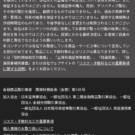
を提供していますが、当社はその正確性や完全性について意見を表明し、また
保証するものではございません。有価証券の購入、売却、デリバティブ取引、
その他の取引を推奨し、勧誘するものではありません。また、過去の実績や予
想・意見は、将来の結果を保証するものではございません。提供する情報等は
作成時現在のものであり、今後予告なしに変更または削除されることがござい
ます。当社は本コンテンツの内容に依拠してお客様が取った行動の結果に対し
責任を負うものではございません。投資にかかる最終決定は、お客様ご自身の
判断と責任でなさるようお願いいたします。
本コンテンツでは当社でお取扱している商品・サービス等について言及してい
る部分があります。商品ごとに手数料等およびリスクは異なりますので、詳し
くは「契約締結前交付書面」、「上場有価証券等書面」、「目論見書」、「目
論見書補完書面」または当社ウェブサイトの「
リスク・手数料などの重要事項
に関する説明
」をよくお読みください。
金融商品取引業者 関東財務局長（金商）第165号
日本証券業協会、一般社団法人 第二種金融商品取引業協会、一般社
団法人 金融先物取引業協会、
一般社団法人 日本暗号資産等取引業協会、一般社団法人 資産運用業
協会
リスク・手数料などの重要事項
個人情報のお取り扱いについて