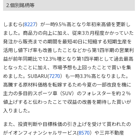
2.個別銘柄等
しまむら(
8227
）が一時9.5％高となり年初来高値を更新し
ました。商品力の向上に加え、従来3カ月程度かかっていた
発注から販売までの期間を最短40日に短縮する短期生産を
活用し値下げ率も改善したことなどから第1四半期の営業利
益が前年同期比で12.3％増となり第1四半期として過去最高
となったことに加え、市場予想も上回ったことで買いを集
めました。SUBARU(
7270
）も一時3.3％高となりました。
高騰する原材料価格を転嫁するため今夏の一部改良を機に
主力の多目的スポーツ車（SUV）のフォレスターを約２％
値上げすると伝わったことで収益の改善を期待した買いが
入りました。
また、投資判断や目標株価の引き上げを受けて買われたの
がイオンフィナンシャルサービス(
8570
）や三井不動産