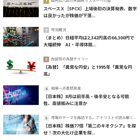
岡元兵八郎の米国株マスターへの道
スペースＸ［SPCX］上場後初の決算発表、数字
は良かったが株価が下落...
市況概況
（まとめ）日経平均は2,342円高の66,300円で
大幅続伸 AI・半導体銘...
吉田恒の為替デイリー
【為替】「異常な円安」と1995年「異常な円
高」
相場一点喜怒哀楽
【日本株】8月は前半高・後半安となる可能
性、高値掴みに注意か
市場のテーマを再訪する。アナリストが読み解くテーマの本質
【日本株】株価77倍「第二のキオクシア」を探
せ！次の大化け企業を探...