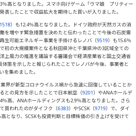
.3％高となりました。スマホ向けゲーム「ウマ娘 プリティー
発表したことで収益拡大を期待した買いが入りました。
1518
）も12.4％高となりました。ドイツ政府が天然ガスの消
働を増やす緊急措置を決めたと伝わったことで今後の石炭需
再生可能エネルギー事業を手掛けるレノバ（
9519
）も15.6％
で初の大規模案件となる秋田県沖と千葉県沖の3区域全ての
洋上風力の推進を議論する審議会で経済産業省と国土交通省
具体策を示したと報じられたことでレノバが今後、事業者と
いを集めました。
航空業界が新型コロナウイルス禍から急速に回復していることか
るとの見方を示したことで日本航空（
9201
）やANAホールデ
4％高、ANAホールディングスも2.9％高となりました。さら
て買われたのがダイフク（
6383
）やSCSK（
9719
）で、ダイ
％高となり、SCSKも投資判断と目標株価の引き上げを受けて