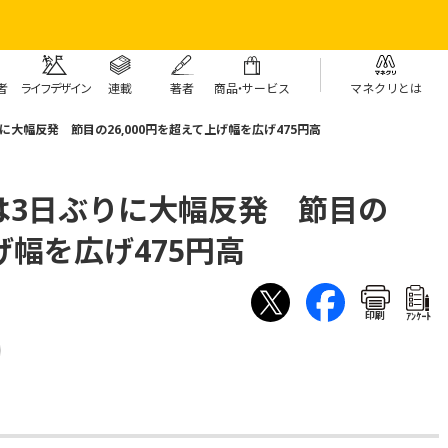
者
ライフデザイン
連載
著者
商
品・
サービス
マネクリとは
大幅反発 節目の26,000円を超えて上げ幅を広げ475円高
は3日ぶりに大幅反発 節目の
上げ幅を広げ475円高
印刷
ｱﾝｹｰﾄ