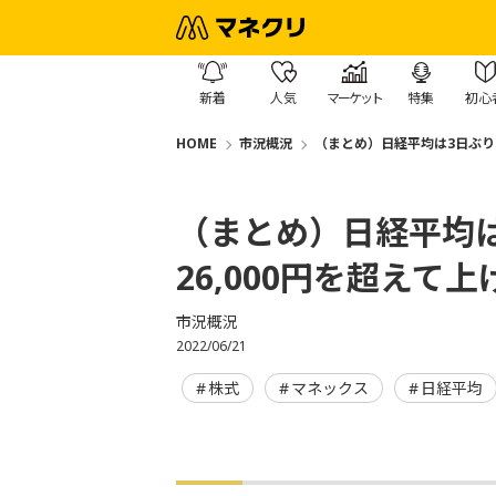
新着
人気
マーケット
特集
初心
HOME
市況概況
（まとめ）日経平均は3日ぶりに
（まとめ）日経平均
26,000円を超えて
市況概況
2022/06/21
株式
マネックス
日経平均