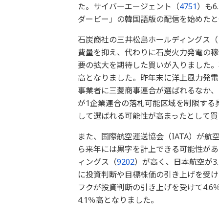
た。サイバーエージェント（
4751
）も6
ダービー」の韓国語版の配信を始めたと
石炭商社の三井松島ホールディングス（
費量を抑え、代わりに石炭火力発電の稼
要の拡大を期待した買いが入りました。
高となりました。昨年末に洋上風力発電
事業者に三菱商事連合が選ばれるなか、
が1企業連合の落札可能区域を制限する
して選ばれる可能性が高まったとして買
また、国際航空運送協会（IATA）が
ら来年には黒字を計上できる可能性があ
ィングス（
9202
）が高く、日本航空が3.
に投資判断や目標株価の引き上げを受け
フクが投資判断の引き上げを受けて4.6
4.1％高となりました。