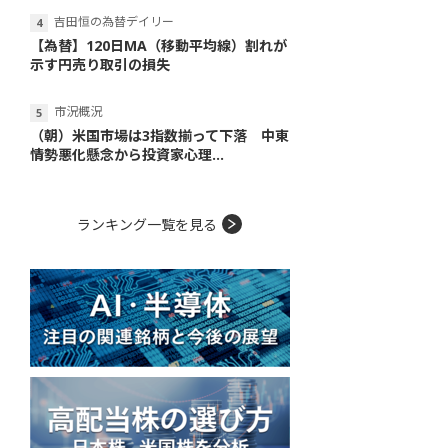
吉田恒の為替デイリー
【為替】120日MA（移動平均線）割れが
示す円売り取引の損失
市況概況
（朝）米国市場は3指数揃って下落 中東
情勢悪化懸念から投資家心理...
ランキング一覧を見る