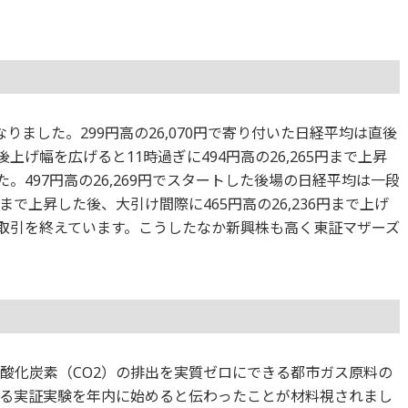
りました。299円高の26,070円で寄り付いた日経平均は直後
だ後上げ幅を広げると11時過ぎに494円高の26,265円まで上昇
した。497円高の26,269円でスタートした後場の日経平均は一段
8円まで上昇した後、大引け間際に465円高の26,236円まで上げ
6円で取引を終えています。こうしたなか新興株も高く東証マザーズ
二酸化炭素（CO2）の排出を実質ゼロにできる都市ガス原料の
る実証実験を年内に始めると伝わったことが材料視されまし