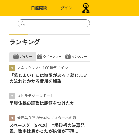
口座開設
ログイン
ランキング
デイリー
ウイークリー
マンスリー
マネックス人生100年デザイン
「墓じまい」には期限がある？墓じまい
の流れとかかる費用を解説
ストラテジーレポート
半導体株の調整は底値をつけたか
岡元兵八郎の米国株マスターへの道
スペースＸ［SPCX］上場後初の決算発
表、数字は良かったが株価が下落...