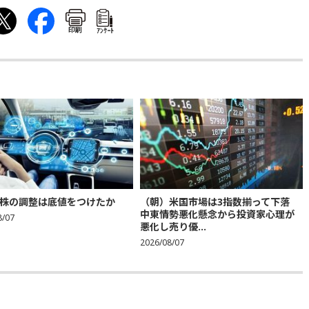
印刷
ｱﾝｹｰﾄ
株の調整は底値をつけたか
（朝）米国市場は3指数揃って下落
中東情勢悪化懸念から投資家心理が
8/07
悪化し売り優...
2026/08/07