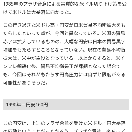
1985年のプラザ合意による実質的な米ドル切り下げ策を受
けて米ドルは大暴落に向かった。
この行き過ぎた米ドル高・円安が日米貿易不均衡拡大をも
たらしたといった点が、今回と異なっている。米国の貿易
赤字は拡大しているものの、大幅な円安は日本の貿易黒字
増加をもたらすところとなっていない。現在の貿易不均衡
拡大は、米中が主役となっている。以上からすると、米イ
ンフレ鎮静化後、貿易不均衡是正が課題となった場合で
も、今回はそれがもたらす円高圧力には自ずと限度がある
可能性がありそうだ。
1990年＝円安160円
この円安は、上述のプラザ合意を受けた米ドル／円大暴落
の反動ということだっただろう。プラザ合意後、米ドル／