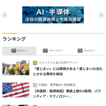
ランキング
デイリー
ウイークリー
マンスリー
マネックス人生100年デザイン
「墓じまい」には期限がある？墓じまいの流れ
とかかる費用を解説
米国株、業界動向と銘柄解説
【米国株：銘柄発掘】業績上振れ5銘柄、パラ
ンティア・テクノロジー...