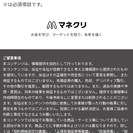
※は必須項目です。
お金を学び、マーケットを知り、未来を描く
ご留意事項
本コンテンツは、情報提供を目的として行っております。
本コンテンツは、当社や当社が信頼できると考える情報源から提供されたもの
を提供していますが、当社はその正確性や完全性について意見を表明し、また
保証するものではございません。有価証券の購入、売却、デリバティブ取引、
その他の取引を推奨し、勧誘するものではありません。また、過去の実績や予
想・意見は、将来の結果を保証するものではございません。提供する情報等は
作成時現在のものであり、今後予告なしに変更または削除されることがござい
ます。当社は本コンテンツの内容に依拠してお客様が取った行動の結果に対し
責任を負うものではございません。投資にかかる最終決定は、お客様ご自身の
判断と責任でなさるようお願いいたします。
本コンテンツでは当社でお取扱している商品・サービス等について言及してい
る部分があります。商品ごとに手数料等およびリスクは異なりますので、詳し
くは「契約締結前交付書面」、「上場有価証券等書面」、「目論見書」、「目