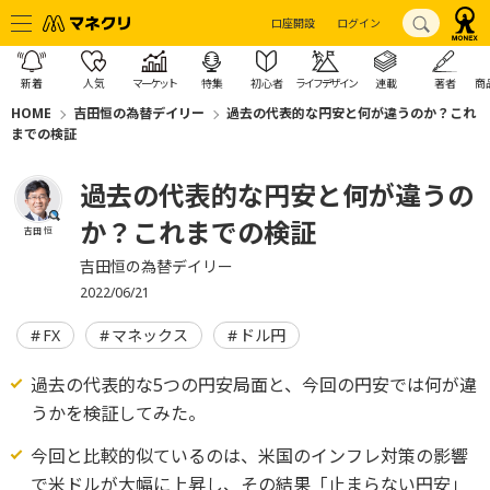
口座開設
ログイン
新着
人気
マーケット
特集
初心者
ライフデザイン
連載
著者
商
HOME
吉田恒の為替デイリー
過去の代表的な円安と何が違うのか？これ
までの検証
過去の代表的な円安と何が違うの
か？これまでの検証
吉田 恒
吉田恒の為替デイリー
2022/06/21
FX
マネックス
ドル円
過去の代表的な5つの円安局面と、今回の円安では何が違
うかを検証してみた。
今回と比較的似ているのは、米国のインフレ対策の影響
で米ドルが大幅に上昇し、その結果「止まらない円安」