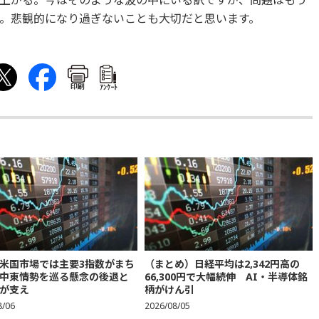
上がる。今はそのような波の中にいる訳ですが、問題はもう
。悲観的になり過ぎないことも大切だと思います。
印刷
ｱﾝｹｰﾄ
米国市場では主要3指数がまち
（まとめ）日経平均は2,342円高の
中東情勢を巡る懸念の後退と
66,300円で大幅続伸 AI・半導体銘
が支え
柄がけん引
8/06
2026/08/05