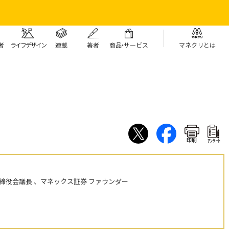
者
ライフデザイン
連載
著者
商
品・
サービス
マネクリとは
印刷
ｱﾝｹｰﾄ
締役会議長 、マネックス証券 ファウンダー