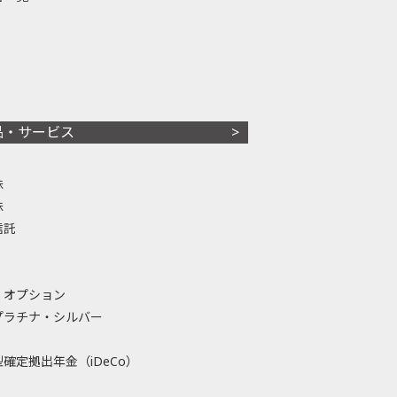
品・サービス
株
株
信託
・オプション
プラチナ・シルバー
確定拠出年金（iDeCo）