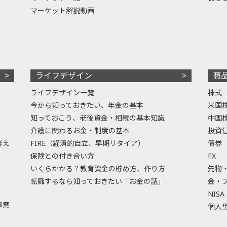
マーケット解説動画
ライフデザイン
商
ライフデザイン一覧
株式
今から知っておきたい、年金の基本
米国
知っておこう、老後資金・相続の基本知識
中国
介護に関わるお金・制度の基本
投資
考え
FIRE（経済的自立、早期リタイア）
債券
保険との付き合い方
FX
いくらかかる？教育資金の貯め方、作り方
先物
転職するなら知っておきたい「お金の話」
金・
NISA
極意
個人型