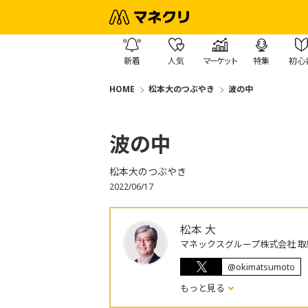
新着
人気
マーケット
特集
初心
HOME
松本大のつぶやき
波の中
波の中
松本大のつぶやき
2022/06/17
松本 大
マネックスグループ株式会社 取
@okimatsumoto
もっと見る