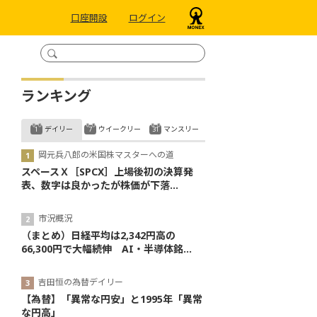
口座開設
ログイン
ランキング
デイリー
ウイークリー
マンスリー
岡元兵八郎の米国株マスターへの道
スペースＸ［SPCX］上場後初の決算発
表、数字は良かったが株価が下落...
市況概況
（まとめ）日経平均は2,342円高の
66,300円で大幅続伸 AI・半導体銘...
吉田恒の為替デイリー
【為替】「異常な円安」と1995年「異常
な円高」