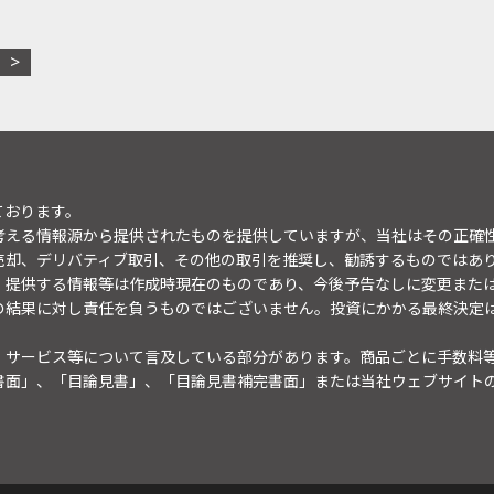
ております。
考える情報源から提供されたものを提供していますが、当社はその正確
売却、デリバティブ取引、その他の取引を推奨し、勧誘するものではあ
。提供する情報等は作成時現在のものであり、今後予告なしに変更また
の結果に対し責任を負うものではございません。投資にかかる最終決定
・サービス等について言及している部分があります。商品ごとに手数料
書面」、「目論見書」、「目論見書補完書面」または当社ウェブサイト