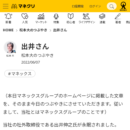
口座開設
ログイン
新着
人気
マーケット
特集
初心者
ライフデザイン
連載
著者
商
HOME
松本大のつぶやき
出井さん
出井さん
松本大のつぶやき
松本 大
2022/06/07
マネックス
（本日マネックスグループのホームページに掲載した文章
を、そのまま今日のつぶやきにさせていただきます。従い
まして、当社とはマネックスグループのことです）
当社の社外取締役である出井伸之氏が永眠されました。