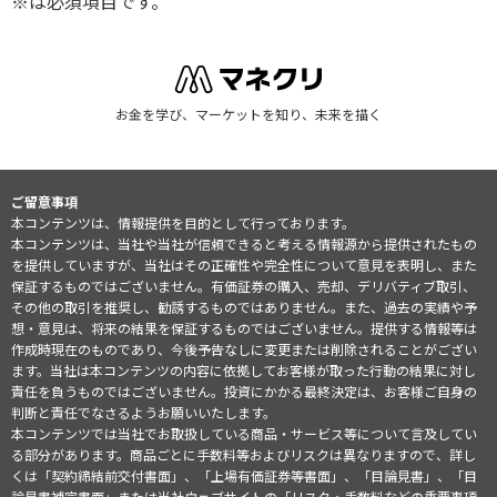
※は必須項目です。
お金を学び、マーケットを知り、未来を描く
ご留意事項
本コンテンツは、情報提供を目的として行っております。
本コンテンツは、当社や当社が信頼できると考える情報源から提供されたもの
を提供していますが、当社はその正確性や完全性について意見を表明し、また
保証するものではございません。有価証券の購入、売却、デリバティブ取引、
その他の取引を推奨し、勧誘するものではありません。また、過去の実績や予
想・意見は、将来の結果を保証するものではございません。提供する情報等は
作成時現在のものであり、今後予告なしに変更または削除されることがござい
ます。当社は本コンテンツの内容に依拠してお客様が取った行動の結果に対し
責任を負うものではございません。投資にかかる最終決定は、お客様ご自身の
判断と責任でなさるようお願いいたします。
本コンテンツでは当社でお取扱している商品・サービス等について言及してい
る部分があります。商品ごとに手数料等およびリスクは異なりますので、詳し
くは「契約締結前交付書面」、「上場有価証券等書面」、「目論見書」、「目