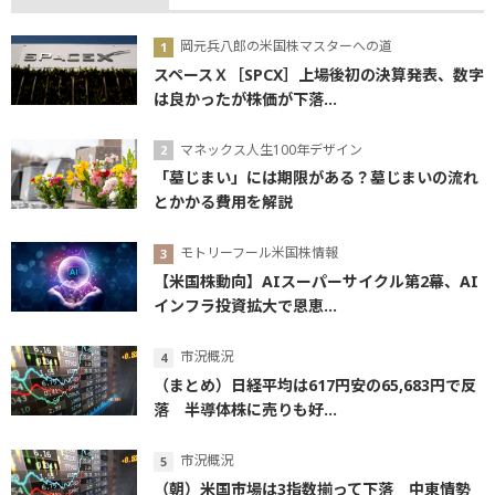
岡元兵八郎の米国株マスターへの道
スペースＸ［SPCX］上場後初の決算発表、数字
は良かったが株価が下落...
マネックス人生100年デザイン
「墓じまい」には期限がある？墓じまいの流れ
とかかる費用を解説
モトリーフール米国株情報
【米国株動向】AIスーパーサイクル第2幕、AI
インフラ投資拡大で恩恵...
市況概況
（まとめ）日経平均は617円安の65,683円で反
落 半導体株に売りも好...
市況概況
（朝）米国市場は3指数揃って下落 中東情勢