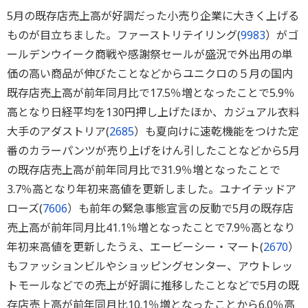
5月の既存店売上高が好調だった小売り企業に大きく上げる
ものが目立ちました。ファーストリテイリング(
9983
）がゴ
ールデンウイーク商戦や感謝祭セールが盛況で外出用の単
価の高い商品が伸びたことなどからユニクロの５月の国内
既存店売上高が前年同月比で17.5％増となったことで5.9％
高となり日経平均を130円押し上げたほか、カジュアル衣料
大手のアダストリア(
2685
）も夏向けに速乾機能をつけた定
番のカラーパンツが売り上げをけん引したことなどから5月
の既存店売上高が前年同月比で31.9％増となったことで
3.7％高となり年初来高値を更新しました。ユナイテッドア
ローズ(
7606
）も前年の緊急事態宣言の反動で5月の既存店
売上高が前年同月比41.1％増となったことで7.9％高となり
年初来高値を更新したうえ、エービーシー・マート(
2670
）
もファッションビルやショッピングセンター、アウトレッ
トモールなどでの売上が好調に推移したことなどで5月の既
存店売上高が前年同月比10.1％増となったことから6.0％高