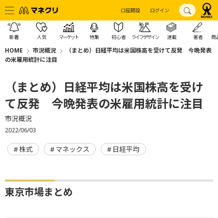
口座開設
ログイン
新着
人気
マーケット
特集
初心者
ライフデザイン
連載
著者
商
HOME
市況概況
（まとめ）日経平均は米国株高を受けて反発 今晩発表
の米雇用統計に注目
（まとめ）日経平均は米国株高を受け
て反発 今晩発表の米雇用統計に注目
市況概況
2022/06/03
株式
マネックス
日経平均
東京市場まとめ