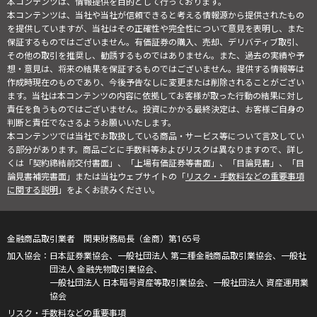
本コンテンツは、情報提供を目的として行っております。
本コンテンツは、当社や当社が信頼できると考える情報源から提供されたもの
を提供していますが、当社はその正確性や完全性について意見を表明し、また
保証するものではございません。有価証券の購入、売却、デリバティブ取引、
その他の取引を推奨し、勧誘するものではありません。また、過去の実績や予
想・意見は、将来の結果を保証するものではございません。提供する情報等は
作成時現在のものであり、今後予告なしに変更または削除されることがござい
ます。当社は本コンテンツの内容に依拠してお客様が取った行動の結果に対し
責任を負うものではございません。投資にかかる最終決定は、お客様ご自身の
判断と責任でなさるようお願いいたします。
本コンテンツでは当社でお取扱している商品・サービス等について言及してい
る部分があります。商品ごとに手数料等およびリスクは異なりますので、詳し
くは「契約締結前交付書面」、「上場有価証券等書面」、「目論見書」、「目
論見書補完書面」または当社ウェブサイトの「
リスク・手数料などの重要事項
に関する説明
」をよくお読みください。
金融商品取引業者 関東財務局長（金商）第165号
日本証券業協会、一般社団法人 第二種金融商品取引業協会、一般社
団法人 金融先物取引業協会、
一般社団法人 日本暗号資産等取引業協会、一般社団法人 資産運用業
協会
リスク・手数料などの重要事項