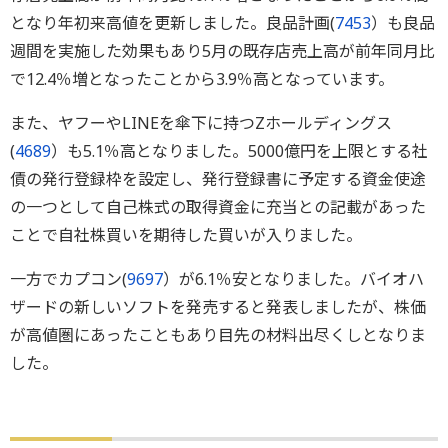
となり年初来高値を更新しました。良品計画(
7453
）も良品
週間を実施した効果もあり5月の既存店売上高が前年同月比
で12.4％増となったことから3.9％高となっています。
また、ヤフーやLINEを傘下に持つZホールディングス
(
4689
）も5.1％高となりました。5000億円を上限とする社
債の発行登録枠を設定し、発行登録書に予定する資金使途
の一つとして自己株式の取得資金に充当との記載があった
ことで自社株買いを期待した買いが入りました。
一方でカプコン(
9697
）が6.1％安となりました。バイオハ
ザードの新しいソフトを発売すると発表しましたが、株価
が高値圏にあったこともあり目先の材料出尽くしとなりま
した。