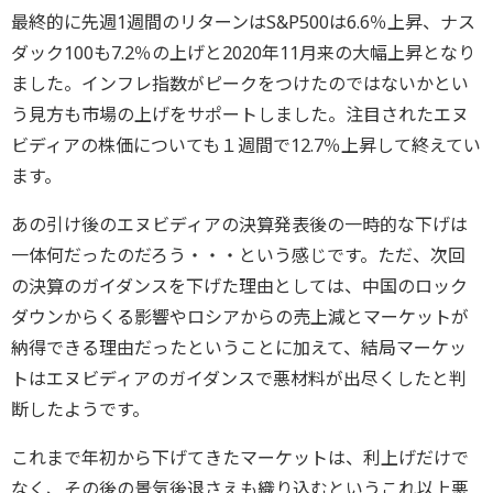
最終的に先週1週間のリターンはS&P500は6.6％上昇、ナス
ダック100も7.2％の上げと2020年11月来の大幅上昇となり
ました。インフレ指数がピークをつけたのではないかとい
う見方も市場の上げをサポートしました。注目されたエヌ
ビディアの株価についても１週間で12.7％上昇して終えてい
ます。
あの引け後のエヌビディアの決算発表後の一時的な下げは
一体何だったのだろう・・・という感じです。ただ、次回
の決算のガイダンスを下げた理由としては、中国のロック
ダウンからくる影響やロシアからの売上減とマーケットが
納得できる理由だったということに加えて、結局マーケッ
トはエヌビディアのガイダンスで悪材料が出尽くしたと判
断したようです。
これまで年初から下げてきたマーケットは、利上げだけで
なく、その後の景気後退さえも織り込むというこれ以上悪