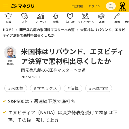
口座開設
ログイン
新着
人気
マーケット
特集
初心者
ライフデザイン
連載
著者
商
HOME
岡元兵八郎の米国株マスターへの道
米国株はリバウンド、エヌビ
ディア決算で悪材料出尽くしたか
米国株はリバウンド、エヌビディ
ア決算で悪材料出尽くしたか
岡元
兵八郎
岡元兵八郎の米国株マスターへの道
2022/05/30
米国株
マネックス
決算
米国市場
S&P500は７週連続下落で底打ち
エヌビディア（NVDA）は決算発表を受けて株価は下
落、その後一転して上昇