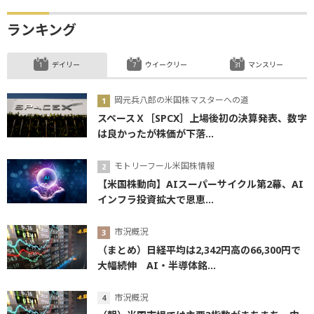
ランキング
デイリー
ウイークリー
マンスリー
岡元兵八郎の米国株マスターへの道
スペースＸ［SPCX］上場後初の決算発表、数字
は良かったが株価が下落...
モトリーフール米国株情報
【米国株動向】AIスーパーサイクル第2幕、AI
インフラ投資拡大で恩恵...
市況概況
（まとめ）日経平均は2,342円高の66,300円で
大幅続伸 AI・半導体銘...
市況概況