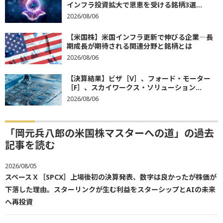
インフラ投資拡大で恩恵を受ける銘柄3選...
2026/08/06
【米国株】米国インフラ更新で伸びる企業―長
期成長が期待される関連分野と銘柄とは
2026/08/06
【決算結果】ビザ［V］、フォード・モーター
［F］、スカイワークス・ソリューション...
2026/08/06
「岡元兵八郎の米国株マスターへの道」の過去
記事を読む
2026/08/05
スペースＸ［SPCX］上場後初の決算発表、数字は良かったが株価が
下落した理由。スターリンクが生む利益をスターシップとAIの未来
へ再投資