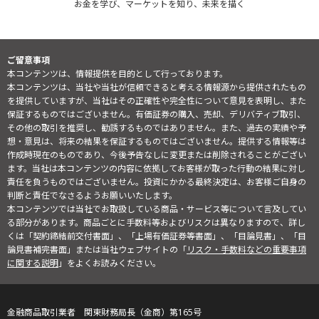
お金を学び、マーケットを知り、未来を描く
ご留意事項
本コンテンツは、情報提供を目的として行っております。
本コンテンツは、当社や当社が信頼できると考える情報源から提供されたもの
を提供していますが、当社はその正確性や完全性について意見を表明し、また
保証するものではございません。有価証券の購入、売却、デリバティブ取引、
その他の取引を推奨し、勧誘するものではありません。また、過去の実績や予
想・意見は、将来の結果を保証するものではございません。提供する情報等は
作成時現在のものであり、今後予告なしに変更または削除されることがござい
ます。当社は本コンテンツの内容に依拠してお客様が取った行動の結果に対し
責任を負うものではございません。投資にかかる最終決定は、お客様ご自身の
判断と責任でなさるようお願いいたします。
本コンテンツでは当社でお取扱している商品・サービス等について言及してい
る部分があります。商品ごとに手数料等およびリスクは異なりますので、詳し
くは「契約締結前交付書面」、「上場有価証券等書面」、「目論見書」、「目
論見書補完書面」または当社ウェブサイトの「
リスク・手数料などの重要事項
に関する説明
」をよくお読みください。
金融商品取引業者 関東財務局長（金商）第165号