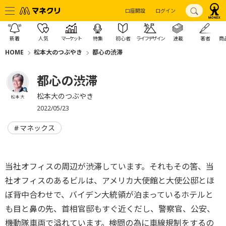
口座開設
ログイン
新着
人気
マーケット
特集
初心者
ライフデザイン
連載
著者
商
HOME
松本大のつぶやき
都心の渋滞
都心の渋滞
松本大のつぶやき
松本 大
2022/05/23
マネックス
当社オフィスの周辺が渋滞しています。それもその筈、当
社オフィスのあるビルは、アメリカ大使館と大使公邸とほ
ぼ背中合わせで、バイデン大統領が泊まっているホテルと
も目と鼻の先、首相官邸もすぐ近くだし、警察官、公安、
機動隊車両で溢れています。検問の為に車線規制をするの