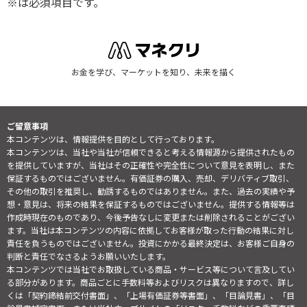
※は必須項目です。
お金を学び、マーケットを知り、未来を描く
ご留意事項
本コンテンツは、情報提供を目的として行っております。
本コンテンツは、当社や当社が信頼できると考える情報源から提供されたもの
を提供していますが、当社はその正確性や完全性について意見を表明し、また
保証するものではございません。有価証券の購入、売却、デリバティブ取引、
その他の取引を推奨し、勧誘するものではありません。また、過去の実績や予
想・意見は、将来の結果を保証するものではございません。提供する情報等は
作成時現在のものであり、今後予告なしに変更または削除されることがござい
ます。当社は本コンテンツの内容に依拠してお客様が取った行動の結果に対し
責任を負うものではございません。投資にかかる最終決定は、お客様ご自身の
判断と責任でなさるようお願いいたします。
本コンテンツでは当社でお取扱している商品・サービス等について言及してい
る部分があります。商品ごとに手数料等およびリスクは異なりますので、詳し
くは「契約締結前交付書面」、「上場有価証券等書面」、「目論見書」、「目