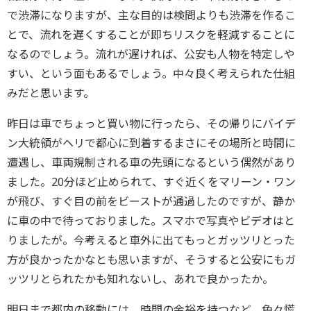
で渋滞になりますが、主な目的は検問よりも渋滞を作るこ
とで、流れを遅くすることが即ちリスクを軽減することに
なるのでしょう。流れが遅ければ、公安も人物を特定しや
すい、という面もあるでしょう。中々良く考えられた仕組
みだと思います。
昨日は車でちょっと買い物に行ったら、その帰りにバイデ
ン大統領がヘリで都心に到着するまさにその場所と時間に
遭遇し、車両規制される車の先頭になるという偶然があり
ました。20分ほど止められて、すぐ近くをマリーン・ワン
が飛び、すぐ目の前をビーストが通過したのですが、静か
に車の中で待っておりました。スマホで写真やビデオはと
りましたが。今考えると車外に出てもっとガッツリとった
方が良かったかなとも思いますが、そうすると公安にもガ
ッツリとられたかも知れないし、あれで良かったか。
明日まで都内の移動には、時間の余裕を持つなど、色々慌