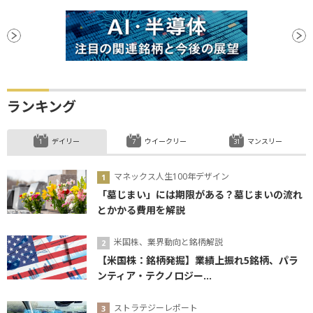
ランキング
デイリー
ウイークリー
マンスリー
マネックス人生100年デザイン
「墓じまい」には期限がある？墓じまいの流れ
とかかる費用を解説
米国株、業界動向と銘柄解説
【米国株：銘柄発掘】業績上振れ5銘柄、パラ
ンティア・テクノロジー...
ストラテジーレポート