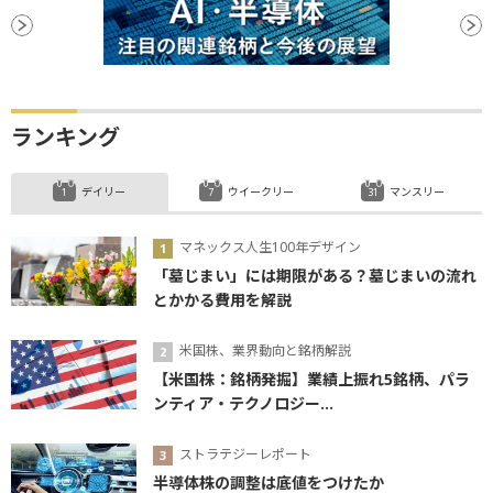
ランキング
デイリー
ウイークリー
マンスリー
マネックス人生100年デザイン
「墓じまい」には期限がある？墓じまいの流れ
とかかる費用を解説
米国株、業界動向と銘柄解説
【米国株：銘柄発掘】業績上振れ5銘柄、パラ
ンティア・テクノロジー...
ストラテジーレポート
半導体株の調整は底値をつけたか