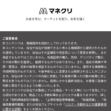
お金を学び、マーケットを知り、未来を描く
ご留意事項
本コンテンツは、情報提供を目的として行っております。
本コンテンツは、当社や当社が信頼できると考える情報源から提供されたもの
を提供していますが、当社はその正確性や完全性について意見を表明し、また
保証するものではございません。有価証券の購入、売却、デリバティブ取引、
その他の取引を推奨し、勧誘するものではありません。また、過去の実績や予
想・意見は、将来の結果を保証するものではございません。提供する情報等は
作成時現在のものであり、今後予告なしに変更または削除されることがござい
ます。当社は本コンテンツの内容に依拠してお客様が取った行動の結果に対し
責任を負うものではございません。投資にかかる最終決定は、お客様ご自身の
判断と責任でなさるようお願いいたします。
本コンテンツでは当社でお取扱している商品・サービス等について言及してい
る部分があります。商品ごとに手数料等およびリスクは異なりますので、詳し
くは「契約締結前交付書面」、「上場有価証券等書面」、「目論見書」、「目
論見書補完書面」または当社ウェブサイトの「
リスク・手数料などの重要事項
に関する説明
」をよくお読みください。