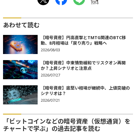
ｱﾝｹｰﾄ
あわせて読む
【暗号資産】円高直撃とTMTG関連のBTC移
動、8月相場は「戻り売り」戦略へ
2026/08/03
【暗号資産】中東情勢緩和でリスクオン再開
か？上昇シナリオと注意点
2026/07/27
【暗号資産】底堅い相場が継続中、上値突破の
シナリオは？
2026/07/21
「ビットコインなどの暗号資産（仮想通貨）を
チャートで学ぶ」の過去記事を読む