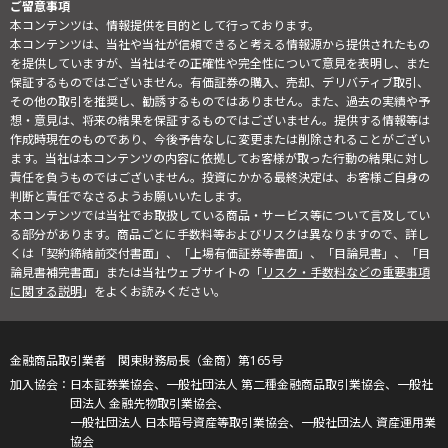
ご留意事項
本コンテンツは、情報提供を目的として行っております。
本コンテンツは、当社や当社が信頼できると考える情報源から提供されたもの
を提供していますが、当社はその正確性や完全性について意見を表明し、また
保証するものではございません。有価証券の購入、売却、デリバティブ取引、
その他の取引を推奨し、勧誘するものではありません。また、過去の実績や予
想・意見は、将来の結果を保証するものではございません。提供する情報等は
作成時現在のものであり、今後予告なしに変更または削除されることがござい
ます。当社は本コンテンツの内容に依拠してお客様が取った行動の結果に対し
責任を負うものではございません。投資にかかる最終決定は、お客様ご自身の
判断と責任でなさるようお願いいたします。
本コンテンツでは当社でお取扱している商品・サービス等について言及してい
る部分があります。商品ごとに手数料等およびリスクは異なりますので、詳し
くは「契約締結前交付書面」、「上場有価証券等書面」、「目論見書」、「目
論見書補完書面」または当社ウェブサイトの「
リスク・手数料などの重要事項
に関する説明
」をよくお読みください。
金融商品取引業者 関東財務局長（金商）第165号
日本証券業協会、一般社団法人 第二種金融商品取引業協会、一般社
団法人 金融先物取引業協会、
一般社団法人 日本暗号資産等取引業協会、一般社団法人 資産運用業
協会