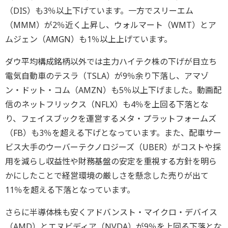
（DIS）も3％以上下げています。一方でスリーエム
（MMM）が2％近く上昇し、ウォルマート（WMT）とア
ムジェン（AMGN）も1％以上上げています。
ダウ平均構成銘柄以外では主力ハイテク株の下げが目立ち
電気自動車のテスラ（TSLA）が9％余り下落し、アマゾ
ン・ドット・コム（AMZN）も5％以上下げました。動画配
信のネットフリックス（NFLX）も4％を上回る下落とな
り、フェイスブックを運営するメタ・プラットフォームズ
（FB）も3％を超える下げとなっています。また、配車サー
ビス大手のウーバーテクノロジーズ（UBER）がコストや採
用を減らし収益性や財務基盤の安定を重視する方針を明ら
かにしたことで経営環境の厳しさを懸念した売りが出て
11％を超える下落となっています。
さらに半導体株も安くアドバンスト・マイクロ・デバイス
（AMD）とエヌビディア（NVDA）が9％を上回る下落とな