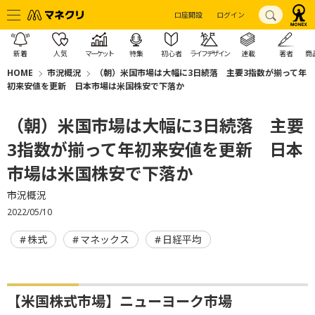
口座開設
ログイン
新着
人気
マーケット
特集
初心者
ライフデザイン
連載
著者
商
HOME
市況概況
（朝）米国市場は大幅に3日続落 主要3指数が揃って年
初来安値を更新 日本市場は米国株安で下落か
（朝）米国市場は大幅に3日続落 主要
3指数が揃って年初来安値を更新 日本
市場は米国株安で下落か
市況概況
2022/05/10
株式
マネックス
日経平均
【米国株式市場】ニューヨーク市場