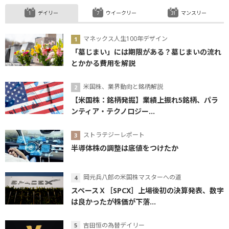
デイリー
ウイークリー
マンスリー
マネックス人生100年デザイン
「墓じまい」には期限がある？墓じまいの流れ
とかかる費用を解説
米国株、業界動向と銘柄解説
【米国株：銘柄発掘】業績上振れ5銘柄、パラ
ンティア・テクノロジー...
ストラテジーレポート
半導体株の調整は底値をつけたか
岡元兵八郎の米国株マスターへの道
スペースＸ［SPCX］上場後初の決算発表、数字
は良かったが株価が下落...
吉田恒の為替デイリー