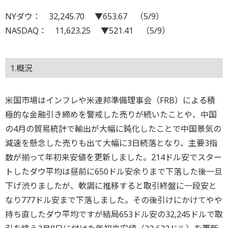
NYダウ： 32,245.70 ▼653.67 （5/9）
NASDAQ： 11,623.25 ▼521.41 （5/9）
1.概況
米国市場はインフレや米連邦準備理事会（FRB）による積
極的な金融引き締めを警戒した売りが続いたことや、中国
の4月の貿易統計で輸出が大幅に鈍化したことで中国景気の
減速を懸念した売りも出て大幅に3日続落となり、主要3指
数が揃って年初来安値を更新しました。214ドル安でスター
トしたダウ平均は昼前に650ドル安余りまで下落した後一旦
下げ渋りましたが、軟調に推移すると取引終盤に一段安と
なり777ドル安まで下落しました。その後引けにかけてやや
持ち直したダウ平均ですが結局653ドル安の32,245ドルで取