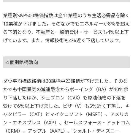
業種別S&P500株価指数は全11業種のうち生活必需品を除く
10業種が下げました。そのなかでもエネルギーが8％を超え
る下落となり、不動産と一般消費財・サービスも4％以上下
げています。また、情報技術も4％近く下落しています。
4.個別銘柄動向
ダウ平均構成銘柄は30銘柄中23銘柄が下げました。そのな
かでも中国景気の減速懸念からボーイング（BA）が10％余
り下落したほか、シェブロン（CVX）も原油価格の下落を
受けて6％以上下げました。ビザ（V）も5％近く下落し、キ
ャタピラー（CAT）とマイクロソフト（MSFT）、アメリカ
ン・エキスプレス（AXP）、セールスフォース・ドットコム
（CRM）、アップル（AAPL）、ウォルト・ディズニー